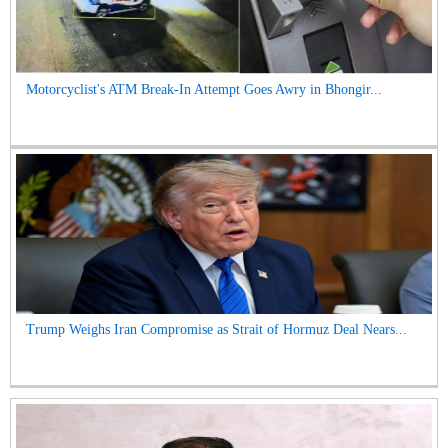
Motorcyclist's ATM Break-In Attempt Goes Awry in Bhongir...
Trump Weighs Iran Compromise as Strait of Hormuz Deal Nears...