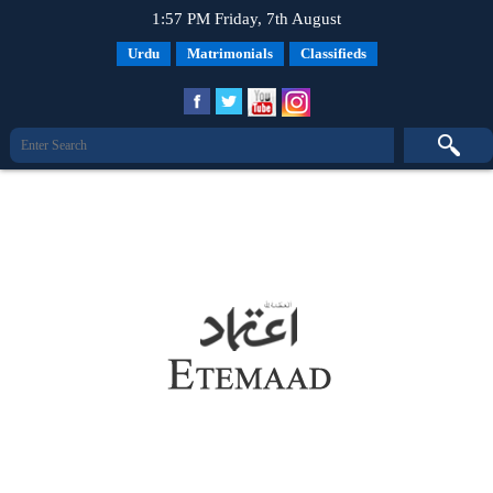
1:57 PM Friday, 7th August
Urdu
Matrimonials
Classifieds