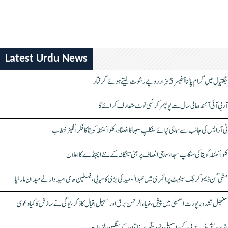
Latest Urdu News
جگتیال میں گرام پالنا آفیسر 5 ہزار روپے رشوت لیتے ہوئے گرفتار
آر بی آئی آئندہ مالی سال سے پولیمر کرنسی نوٹ متعارف کرائے گا
ٹی آر ایس کی جانب سے سماجی نیائے سنکلپ سبھا کا انعقاد، کلواکنٹلہ کویتا کا فکر انگیز خطاب
کلواکنٹلہ کویتا کی سنکلپ سبھا، سماجی انصاف پر مبنی تلنگانہ کے نئے ایجنڈے کا اعلان
مشی گن ڈیموکریٹک سینیٹ پرائمری میں عبدالسعید کی بڑی کامیابی، فلسطین حامی امیدوار نے میدان مار لیا
سنبھل تشدد رپورٹ اسمبلی میں پیش، ضیاء الرحمٰن برق اور سہیل اقبال کا ذکر، یوگی نے سازش کا کیا دعویٰ