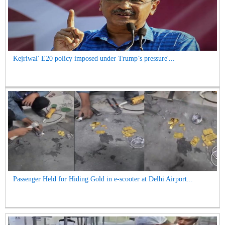
Kejriwal' E20 policy imposed under Trump’s pressure'...
Passenger Held for Hiding Gold in e-scooter at Delhi Airport...