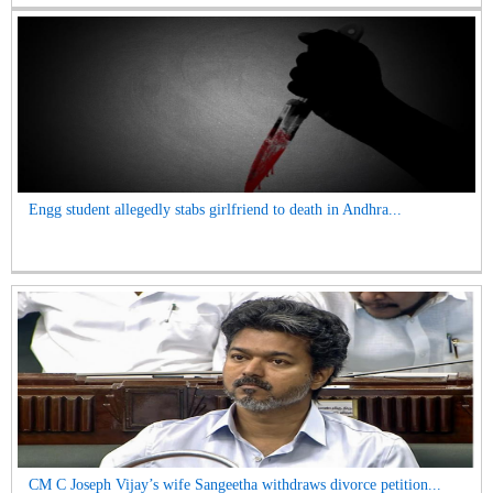
Engg student allegedly stabs girlfriend to death in Andhra...
CM C Joseph Vijay’s wife Sangeetha withdraws divorce petition...