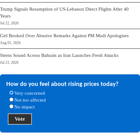
Trump Signals Resumption of US-Lebanon Direct Flights After 40
Years
Jul 22, 2026
Girl Booked Over Abusive Remarks Against PM Modi Apologises
Aug 01, 2026
Sirens Sound Across Bahrain as Iran Launches Fresh Attacks
Jul 23, 2026
How do you feel about rising prices today?
Very concerned
Not too affected
No impact