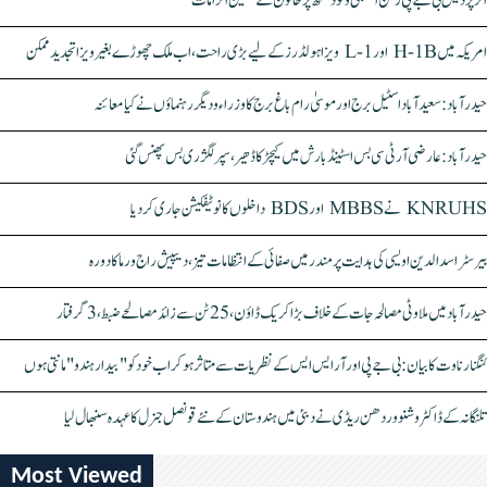
اتر پردیش بی جے پی رکن اسمبلی ونود سنگھ پر خاتون کے سنگین الزامات
امریکہ میں H-1B اور L-1 ویزا ہولڈرز کے لیے بڑی راحت، اب ملک چھوڑے بغیر ویزا تجدید ممکن
حیدرآباد: سعیدآباد اسٹیل برج اور موسیٰ رام باغ برج کا وزراء و دیگر رہنماؤں نے کیا معائنہ
حیدرآباد: عارضی آر ٹی سی بس اسٹینڈ بارش میں کیچڑ کا ڈھیر، سپر لگژری بس پھنس گئی
KNRUHS نے MBBS اور BDS داخلوں کا نوٹیفکیشن جاری کر دیا
بیرسٹر اسدالدین اویسی کی ہدایت پر مندر میں صفائی کے انتظامات تیز، دیپیش راج ورما کا دورہ
حیدرآباد میں ملاوٹی مصالحہ جات کے خلاف بڑا کریک ڈاؤن، 25 ٹن سے زائد مصالحے ضبط، 3 گرفتار
کنگنا رناوت کا بیان: بی جے پی اور آر ایس ایس کے نظریات سے متاثر ہو کر اب خود کو "بیدار ہندو" مانتی ہوں
تلنگانہ کے ڈاکٹر وشنو وردھن ریڈی نے دبئی میں ہندوستان کے نئے قونصل جنرل کا عہدہ سنبھال لیا
Most Viewed