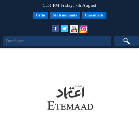
5:11 PM Friday, 7th August
Urdu
Matrimonials
Classifieds