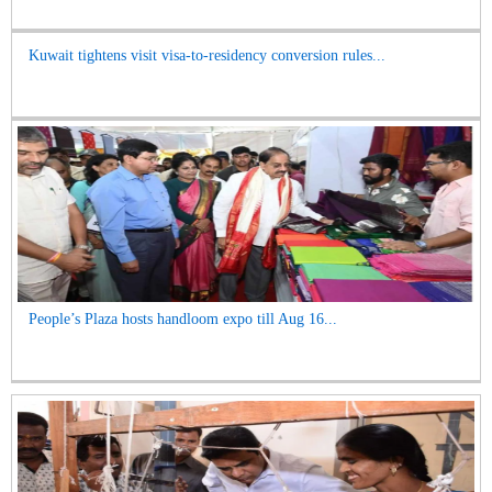
Kuwait tightens visit visa-to-residency conversion rules...
People’s Plaza hosts handloom expo till Aug 16...