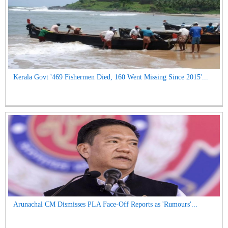
Kerala Govt '469 Fishermen Died, 160 Went Missing Since 2015'...
Arunachal CM Dismisses PLA Face-Off Reports as 'Rumours'...