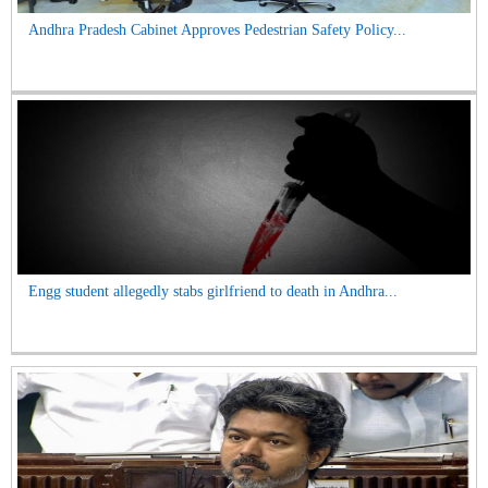
Andhra Pradesh Cabinet Approves Pedestrian Safety Policy...
Engg student allegedly stabs girlfriend to death in Andhra...