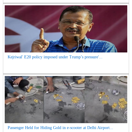
Kejriwal' E20 policy imposed under Trump’s pressure'...
Passenger Held for Hiding Gold in e-scooter at Delhi Airport...