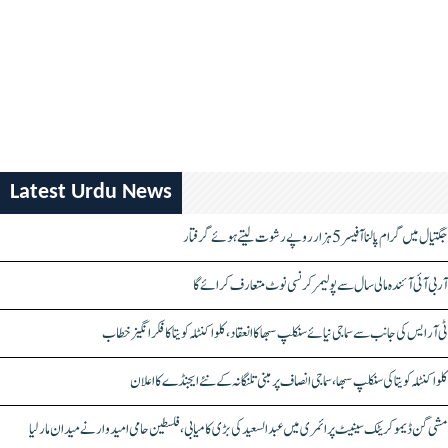
Latest Urdu News
جگتیال میں گرام پالنا آفیسر 5 ہزار روپے رشوت لیتے ہوئے گرفتار
آر بی آئی آئندہ مالی سال سے پولیمر کرنسی نوٹ متعارف کرائے گا
ٹی آر ایس کی جانب سے سماجی نیائے سنکلپ سبھا کا انعقاد، کلواکنٹلہ کویتا کا فکر انگیز خطاب
کلواکنٹلہ کویتا کی سنکلپ سبھا، سماجی انصاف پر مبنی تلنگانہ کے نئے ایجنڈے کا اعلان
مشی گن ڈیموکریٹک سینیٹ پرائمری میں عبدالسعید کی بڑی کامیابی، فلسطین حامی امیدوار نے میدان مار لیا