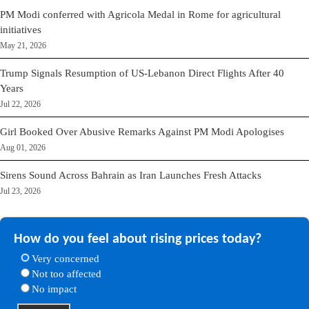
PM Modi conferred with Agricola Medal in Rome for agricultural
initiatives
May 21, 2026
Trump Signals Resumption of US-Lebanon Direct Flights After 40
Years
Jul 22, 2026
Girl Booked Over Abusive Remarks Against PM Modi Apologises
Aug 01, 2026
Sirens Sound Across Bahrain as Iran Launches Fresh Attacks
Jul 23, 2026
How do you feel about rising prices today?
Very concerned
Not too affected
No impact