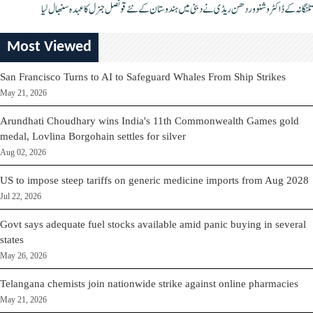
تلنگانہ کے ڈاکٹر وشنو وردھن ریڈی نے دبئی میں ہندوستان کے نئے قونصل جنرل کا عہدہ سنبھال لیا
Most Viewed
San Francisco Turns to AI to Safeguard Whales From Ship Strikes
May 21, 2026
Arundhati Choudhary wins India's 11th Commonwealth Games gold
medal, Lovlina Borgohain settles for silver
Aug 02, 2026
US to impose steep tariffs on generic medicine imports from Aug 2028
Jul 22, 2026
Govt says adequate fuel stocks available amid panic buying in several
states
May 26, 2026
Telangana chemists join nationwide strike against online pharmacies
May 21, 2026