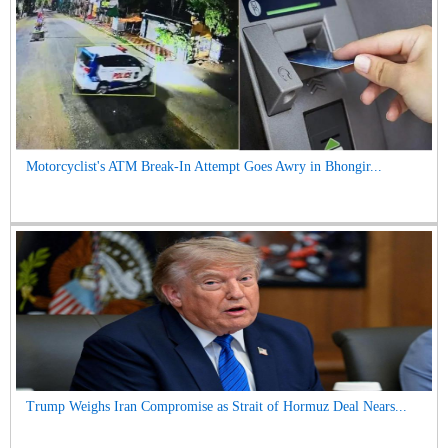
Motorcyclist's ATM Break-In Attempt Goes Awry in Bhongir...
Trump Weighs Iran Compromise as Strait of Hormuz Deal Nears...