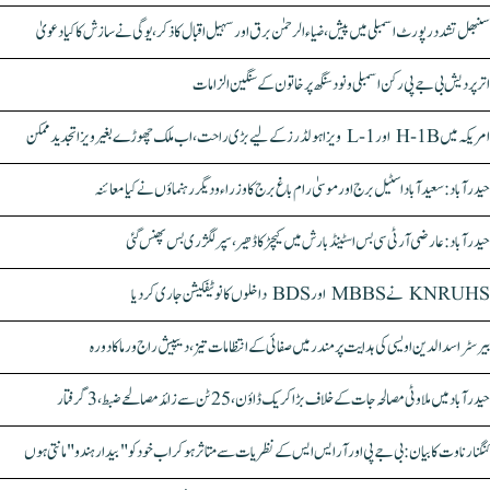
سنبھل تشدد رپورٹ اسمبلی میں پیش، ضیاء الرحمٰن برق اور سہیل اقبال کا ذکر، یوگی نے سازش کا کیا دعویٰ
اتر پردیش بی جے پی رکن اسمبلی ونود سنگھ پر خاتون کے سنگین الزامات
امریکہ میں H-1B اور L-1 ویزا ہولڈرز کے لیے بڑی راحت، اب ملک چھوڑے بغیر ویزا تجدید ممکن
حیدرآباد: سعیدآباد اسٹیل برج اور موسیٰ رام باغ برج کا وزراء و دیگر رہنماؤں نے کیا معائنہ
حیدرآباد: عارضی آر ٹی سی بس اسٹینڈ بارش میں کیچڑ کا ڈھیر، سپر لگژری بس پھنس گئی
KNRUHS نے MBBS اور BDS داخلوں کا نوٹیفکیشن جاری کر دیا
بیرسٹر اسدالدین اویسی کی ہدایت پر مندر میں صفائی کے انتظامات تیز، دیپیش راج ورما کا دورہ
حیدرآباد میں ملاوٹی مصالحہ جات کے خلاف بڑا کریک ڈاؤن، 25 ٹن سے زائد مصالحے ضبط، 3 گرفتار
کنگنا رناوت کا بیان: بی جے پی اور آر ایس ایس کے نظریات سے متاثر ہو کر اب خود کو "بیدار ہندو" مانتی ہوں