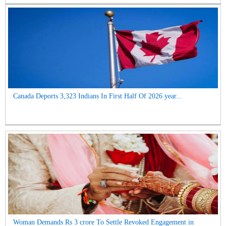
Canada Deports 3,323 Indians In First Half Of 2026 year...
Woman Demands Rs 3 crore To Settle Revoked Engagement in