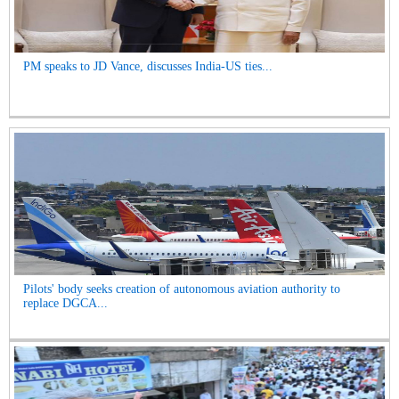
PM speaks to JD Vance, discusses India-US ties...
Pilots' body seeks creation of autonomous aviation authority to
replace DGCA...