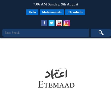
7:06 AM Sunday, 9th August
Urdu
Matrimonials
Classifieds