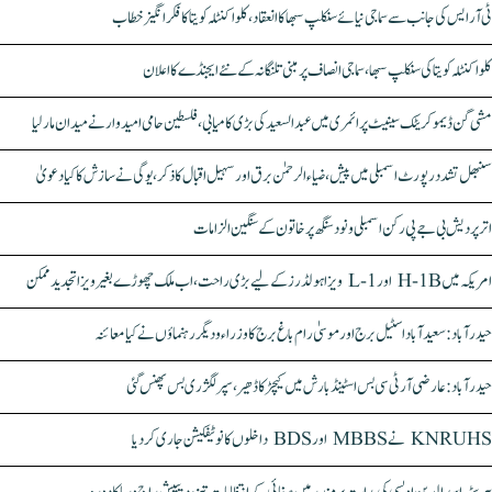
ٹی آر ایس کی جانب سے سماجی نیائے سنکلپ سبھا کا انعقاد، کلواکنٹلہ کویتا کا فکر انگیز خطاب
کلواکنٹلہ کویتا کی سنکلپ سبھا، سماجی انصاف پر مبنی تلنگانہ کے نئے ایجنڈے کا اعلان
مشی گن ڈیموکریٹک سینیٹ پرائمری میں عبدالسعید کی بڑی کامیابی، فلسطین حامی امیدوار نے میدان مار لیا
سنبھل تشدد رپورٹ اسمبلی میں پیش، ضیاء الرحمٰن برق اور سہیل اقبال کا ذکر، یوگی نے سازش کا کیا دعویٰ
اتر پردیش بی جے پی رکن اسمبلی ونود سنگھ پر خاتون کے سنگین الزامات
امریکہ میں H-1B اور L-1 ویزا ہولڈرز کے لیے بڑی راحت، اب ملک چھوڑے بغیر ویزا تجدید ممکن
حیدرآباد: سعیدآباد اسٹیل برج اور موسیٰ رام باغ برج کا وزراء و دیگر رہنماؤں نے کیا معائنہ
حیدرآباد: عارضی آر ٹی سی بس اسٹینڈ بارش میں کیچڑ کا ڈھیر، سپر لگژری بس پھنس گئی
KNRUHS نے MBBS اور BDS داخلوں کا نوٹیفکیشن جاری کر دیا