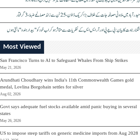
بیرسٹر اسدالدین اویسی کی ہدایت پر مندر میں صفائی کے انتظامات تیز، دیپیش راج ورما کا دورہ
حیدرآباد میں ملاوٹی مصالحہ جات کے خلاف بڑا کریک ڈاؤن، 25 ٹن سے زائد مصالحے ضبط، 3 گرفتار
کنگنا رناوت کا بیان: بی جے پی اور آر ایس ایس کے نظریات سے متاثر ہو کر اب خود کو "بیدار ہندو" مانتی ہوں
Most Viewed
San Francisco Turns to AI to Safeguard Whales From Ship Strikes
May 21, 2026
Arundhati Choudhary wins India's 11th Commonwealth Games gold
medal, Lovlina Borgohain settles for silver
Aug 02, 2026
Govt says adequate fuel stocks available amid panic buying in several
states
May 26, 2026
US to impose steep tariffs on generic medicine imports from Aug 2028