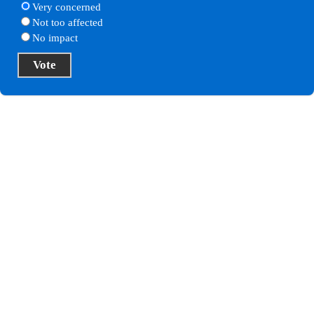
Very concerned
Not too affected
No impact