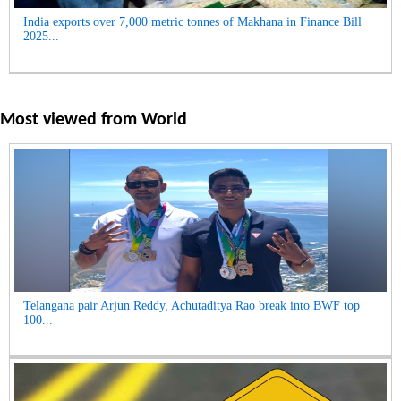
India exports over 7,000 metric tonnes of Makhana in Finance Bill
2025...
Most viewed from
World
Telangana pair Arjun Reddy, Achutaditya Rao break into BWF top
100...