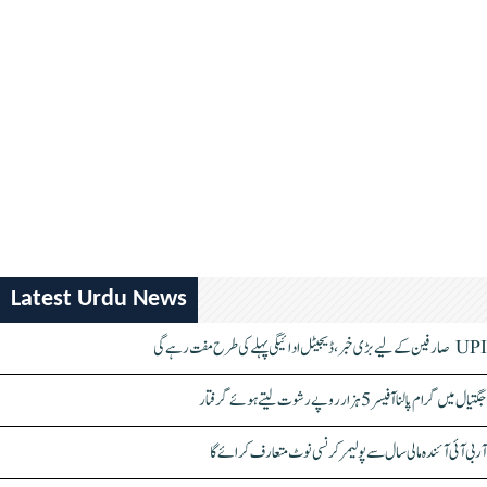
Latest Urdu News
UPI صارفین کے لیے بڑی خبر، ڈیجیٹل ادائیگی پہلے کی طرح مفت رہے گی
جگتیال میں گرام پالنا آفیسر 5 ہزار روپے رشوت لیتے ہوئے گرفتار
آر بی آئی آئندہ مالی سال سے پولیمر کرنسی نوٹ متعارف کرائے گا