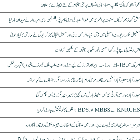
کلواکنٹلہ کویتا کی سنکلپ سبھا، سماجی انصاف پر مبنی تلنگانہ کے نئے ایجنڈے کا اعلان
مشی گن ڈیموکریٹک سینیٹ پرائمری میں عبدالسعید کی بڑی کامیابی، فلسطین حامی امیدوار نے میدان مار لیا
سنبھل تشدد رپورٹ اسمبلی میں پیش، ضیاء الرحمٰن برق اور سہیل اقبال کا ذکر، یوگی نے سازش کا کیا دعویٰ
اتر پردیش بی جے پی رکن اسمبلی ونود سنگھ پر خاتون کے سنگین الزامات
امریکہ میں H-1B اور L-1 ویزا ہولڈرز کے لیے بڑی راحت، اب ملک چھوڑے بغیر ویزا تجدید ممکن
حیدرآباد: سعیدآباد اسٹیل برج اور موسیٰ رام باغ برج کا وزراء و دیگر رہنماؤں نے کیا معائنہ
حیدرآباد: عارضی آر ٹی سی بس اسٹینڈ بارش میں کیچڑ کا ڈھیر، سپر لگژری بس پھنس گئی
KNRUHS نے MBBS اور BDS داخلوں کا نوٹیفکیشن جاری کر دیا
بیرسٹر اسدالدین اویسی کی ہدایت پر مندر میں صفائی کے انتظامات تیز، دیپیش راج ورما کا دورہ