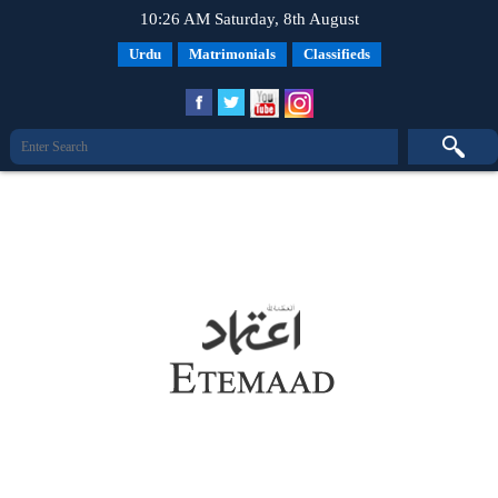
10:26 AM Saturday, 8th August
Urdu
Matrimonials
Classifieds