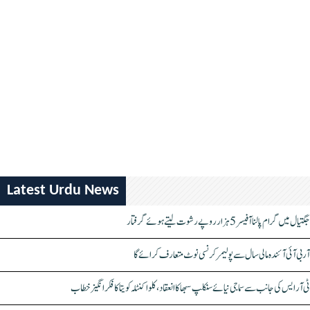
Latest Urdu News
جگتیال میں گرام پالنا آفیسر 5 ہزار روپے رشوت لیتے ہوئے گرفتار
آر بی آئی آئندہ مالی سال سے پولیمر کرنسی نوٹ متعارف کرائے گا
ٹی آر ایس کی جانب سے سماجی نیائے سنکلپ سبھا کا انعقاد، کلواکنٹلہ کویتا کا فکر انگیز خطاب