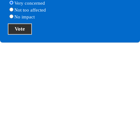
Very concerned
Not too affected
No impact