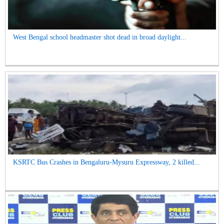
West Bengal school headmaster shot dead in broad daylight...
KSRTC Bus Crashes in Bengaluru-Mysuru Expressway, 2 killed...