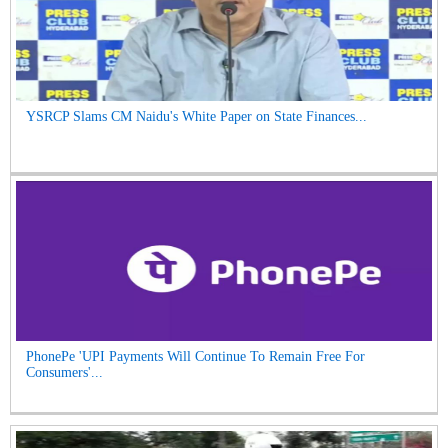
YSRCP Slams CM Naidu's White Paper on State Finances...
PhonePe 'UPI Payments Will Continue To Remain Free For
Consumers'...