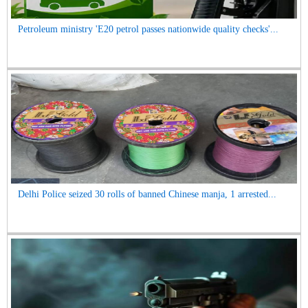
Petroleum ministry 'E20 petrol passes nationwide quality checks'...
Delhi Police seized 30 rolls of banned Chinese manja, 1 arrested...