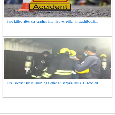
Two killed after car crashes into flyover pillar in Gachibowli...
Fire Breaks Out in Building Cellar at Banjara Hills, 11 rescued...