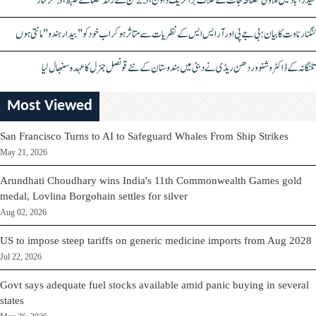
حیدرآباد میں ملاوٹی مصالحہ جات کے خلاف بڑا کریک ڈاؤن، 25 ٹن سے زائد مصالحے ضبط، 3 گرفتار
کنگنا رناوت کا بیان: بی جے پی اور آر ایس ایس کے نظریات سے متاثر ہو کر اب خود کو "بیدار ہندو" مانتی ہوں
تلنگانہ کے ڈاکٹر وشنو وردھن ریڈی نے دبئی میں ہندوستان کے نئے قونصل جنرل کا عہدہ سنبھال لیا
Most Viewed
San Francisco Turns to AI to Safeguard Whales From Ship Strikes
May 21, 2026
Arundhati Choudhary wins India's 11th Commonwealth Games gold
medal, Lovlina Borgohain settles for silver
Aug 02, 2026
US to impose steep tariffs on generic medicine imports from Aug 2028
Jul 22, 2026
Govt says adequate fuel stocks available amid panic buying in several
states