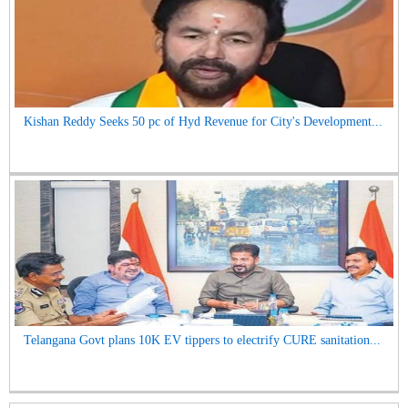
Kishan Reddy Seeks 50 pc of Hyd Revenue for City's Development...
Telangana Govt plans 10K EV tippers to electrify CURE sanitation...