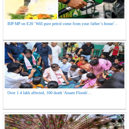
BJP MP on E20 ‘Will pure petrol come from your father’s house’...
Over 1.4 lakh affected, 100 death 'Assam Floods'...