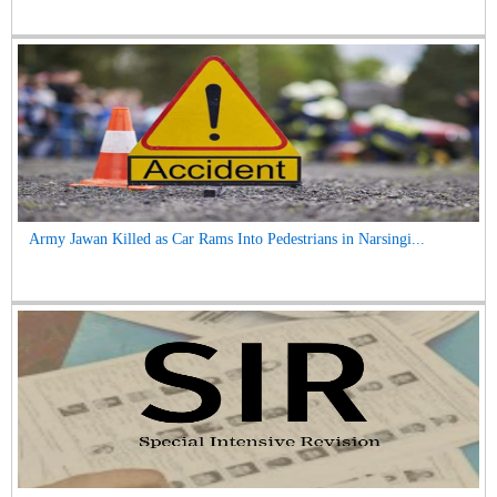
Army Jawan Killed as Car Rams Into Pedestrians in Narsingi...