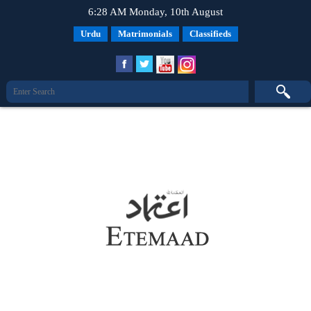
6:28 AM Monday, 10th August
Urdu
Matrimonials
Classifieds