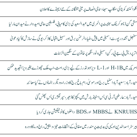
کلواکنٹلہ کویتا کی سنکلپ سبھا، سماجی انصاف پر مبنی تلنگانہ کے نئے ایجنڈے کا اعلان
مشی گن ڈیموکریٹک سینیٹ پرائمری میں عبدالسعید کی بڑی کامیابی، فلسطین حامی امیدوار نے میدان مار لیا
سنبھل تشدد رپورٹ اسمبلی میں پیش، ضیاء الرحمٰن برق اور سہیل اقبال کا ذکر، یوگی نے سازش کا کیا دعویٰ
اتر پردیش بی جے پی رکن اسمبلی ونود سنگھ پر خاتون کے سنگین الزامات
امریکہ میں H-1B اور L-1 ویزا ہولڈرز کے لیے بڑی راحت، اب ملک چھوڑے بغیر ویزا تجدید ممکن
حیدرآباد: سعیدآباد اسٹیل برج اور موسیٰ رام باغ برج کا وزراء و دیگر رہنماؤں نے کیا معائنہ
حیدرآباد: عارضی آر ٹی سی بس اسٹینڈ بارش میں کیچڑ کا ڈھیر، سپر لگژری بس پھنس گئی
KNRUHS نے MBBS اور BDS داخلوں کا نوٹیفکیشن جاری کر دیا
بیرسٹر اسدالدین اویسی کی ہدایت پر مندر میں صفائی کے انتظامات تیز، دیپیش راج ورما کا دورہ