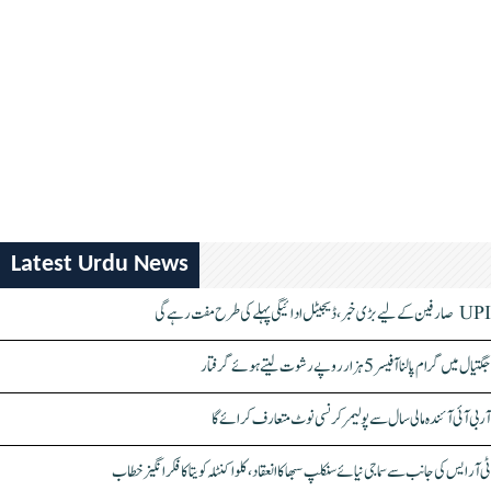
Latest Urdu News
UPI صارفین کے لیے بڑی خبر، ڈیجیٹل ادائیگی پہلے کی طرح مفت رہے گی
جگتیال میں گرام پالنا آفیسر 5 ہزار روپے رشوت لیتے ہوئے گرفتار
آر بی آئی آئندہ مالی سال سے پولیمر کرنسی نوٹ متعارف کرائے گا
ٹی آر ایس کی جانب سے سماجی نیائے سنکلپ سبھا کا انعقاد، کلواکنٹلہ کویتا کا فکر انگیز خطاب