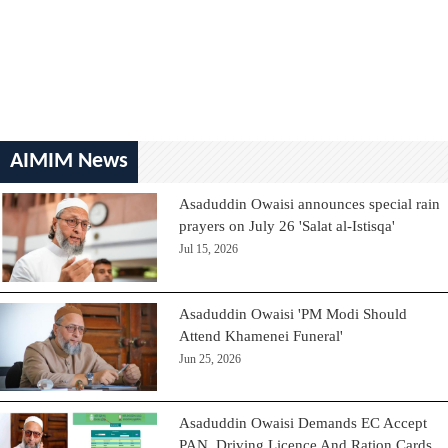
AIMIM News
Asaduddin Owaisi announces special rain
prayers on July 26 'Salat al-Istisqa'
Jul 15, 2026
Asaduddin Owaisi 'PM Modi Should
Attend Khamenei Funeral'
Jun 25, 2026
Asaduddin Owaisi Demands EC Accept
PAN, Driving Licence And Ration Cards