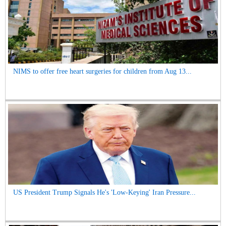
NIMS to offer free heart surgeries for children from Aug 13...
US President Trump Signals He's 'Low-Keying' Iran Pressure...