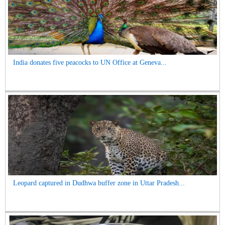
India donates five peacocks to UN Office at Geneva...
Leopard captured in Dudhwa buffer zone in Uttar Pradesh...