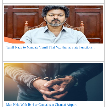
Tamil Nadu to Mandate 'Tamil Thai Vazhthu' at State Functions...
Man Held With Rs 4 cr Cannabis at Chennai Airport...