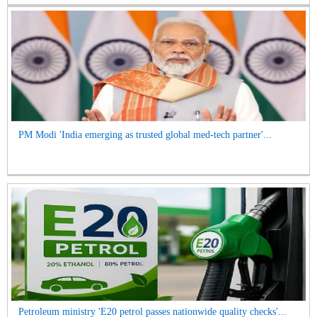
PM Modi 'India emerging as trusted global med-tech partner'...
Petroleum ministry 'E20 petrol passes nationwide quality checks'...