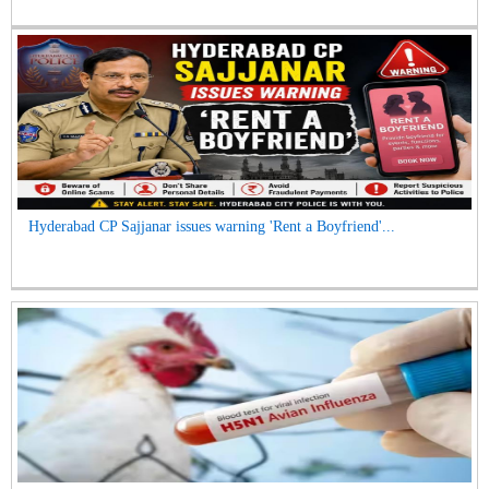
Hyderabad CP Sajjanar issues warning 'Rent a Boyfriend'...