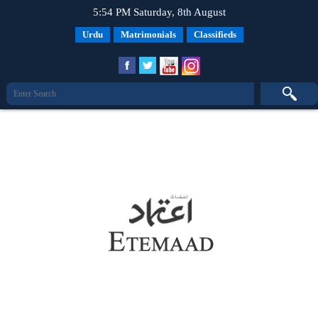
5:54 PM Saturday, 8th August
Urdu
Matrimonials
Classifieds