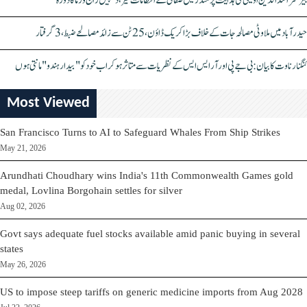
بیرسٹر اسدالدین اویسی کی ہدایت پر مندر میں صفائی کے انتظامات تیز، دیپیش راج ورما کا دورہ
حیدرآباد میں ملاوٹی مصالحہ جات کے خلاف بڑا کریک ڈاؤن، 25 ٹن سے زائد مصالحے ضبط، 3 گرفتار
کنگنا رناوت کا بیان: بی جے پی اور آر ایس ایس کے نظریات سے متاثر ہو کر اب خود کو "بیدار ہندو" مانتی ہوں
Most Viewed
San Francisco Turns to AI to Safeguard Whales From Ship Strikes
May 21, 2026
Arundhati Choudhary wins India's 11th Commonwealth Games gold
medal, Lovlina Borgohain settles for silver
Aug 02, 2026
Govt says adequate fuel stocks available amid panic buying in several
states
May 26, 2026
US to impose steep tariffs on generic medicine imports from Aug 2028