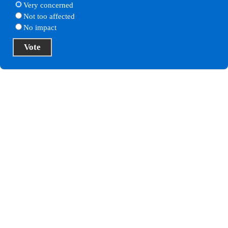
Very concerned
Not too affected
No impact