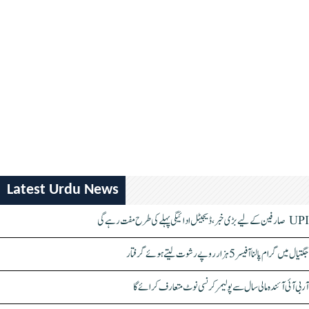
Latest Urdu News
UPI صارفین کے لیے بڑی خبر، ڈیجیٹل ادائیگی پہلے کی طرح مفت رہے گی
جگتیال میں گرام پالنا آفیسر 5 ہزار روپے رشوت لیتے ہوئے گرفتار
آر بی آئی آئندہ مالی سال سے پولیمر کرنسی نوٹ متعارف کرائے گا