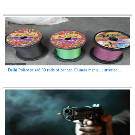
Delhi Police seized 30 rolls of banned Chinese manja, 1 arrested...