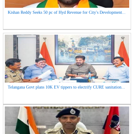
Kishan Reddy Seeks 50 pc of Hyd Revenue for City's Development...
Telangana Govt plans 10K EV tippers to electrify CURE sanitation...