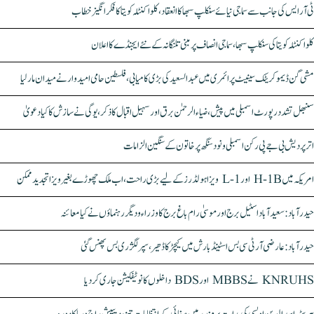
ٹی آر ایس کی جانب سے سماجی نیائے سنکلپ سبھا کا انعقاد، کلواکنٹلہ کویتا کا فکر انگیز خطاب
کلواکنٹلہ کویتا کی سنکلپ سبھا، سماجی انصاف پر مبنی تلنگانہ کے نئے ایجنڈے کا اعلان
مشی گن ڈیموکریٹک سینیٹ پرائمری میں عبدالسعید کی بڑی کامیابی، فلسطین حامی امیدوار نے میدان مار لیا
سنبھل تشدد رپورٹ اسمبلی میں پیش، ضیاء الرحمٰن برق اور سہیل اقبال کا ذکر، یوگی نے سازش کا کیا دعویٰ
اتر پردیش بی جے پی رکن اسمبلی ونود سنگھ پر خاتون کے سنگین الزامات
امریکہ میں H-1B اور L-1 ویزا ہولڈرز کے لیے بڑی راحت، اب ملک چھوڑے بغیر ویزا تجدید ممکن
حیدرآباد: سعیدآباد اسٹیل برج اور موسیٰ رام باغ برج کا وزراء و دیگر رہنماؤں نے کیا معائنہ
حیدرآباد: عارضی آر ٹی سی بس اسٹینڈ بارش میں کیچڑ کا ڈھیر، سپر لگژری بس پھنس گئی
KNRUHS نے MBBS اور BDS داخلوں کا نوٹیفکیشن جاری کر دیا