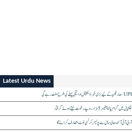
Latest Urdu News
UPI صارفین کے لیے بڑی خبر، ڈیجیٹل ادائیگی پہلے کی طرح مفت رہے گی
جگتیال میں گرام پالنا آفیسر 5 ہزار روپے رشوت لیتے ہوئے گرفتار
آر بی آئی آئندہ مالی سال سے پولیمر کرنسی نوٹ متعارف کرائے گا