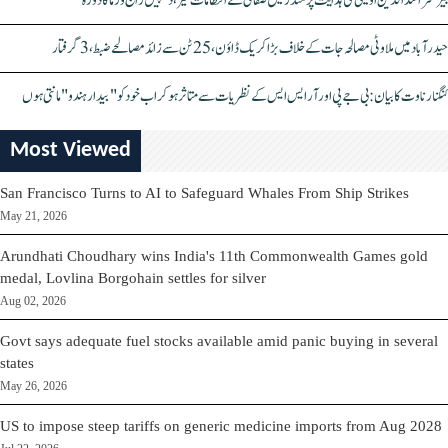
بیرسٹر اسدالدین اویسی کی ہدایت پر مندر میں صفائی کے انتظامات تیز، دیپیش راج ورما کا دورہ
حیدرآباد میں ملاوٹی مصالحہ جات کے خلاف بڑا کریک ڈاؤن، 25 ٹن سے زائد مصالحے ضبط، 3 گرفتار
کنگنا رناوت کا بیان: بی جے پی اور آر ایس ایس کے نظریات سے متاثر ہو کر اب خود کو "بیدار ہندو" مانتی ہوں
Most Viewed
San Francisco Turns to AI to Safeguard Whales From Ship Strikes
May 21, 2026
Arundhati Choudhary wins India's 11th Commonwealth Games gold
medal, Lovlina Borgohain settles for silver
Aug 02, 2026
Govt says adequate fuel stocks available amid panic buying in several
states
May 26, 2026
US to impose steep tariffs on generic medicine imports from Aug 2028