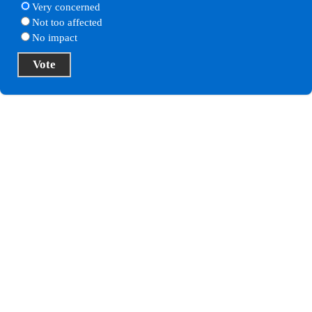
Very concerned
Not too affected
No impact