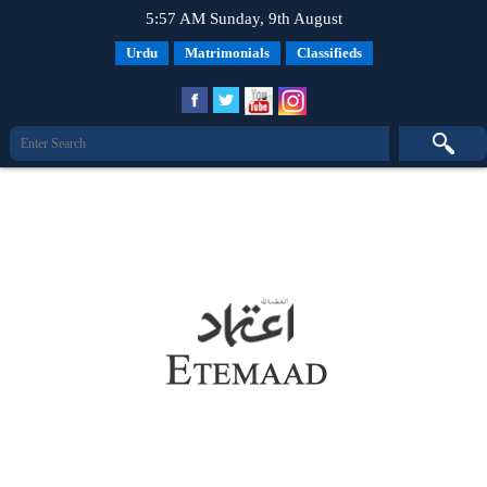
5:57 AM Sunday, 9th August
Urdu
Matrimonials
Classifieds