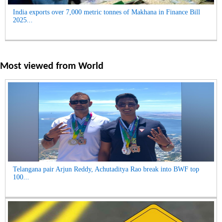
India exports over 7,000 metric tonnes of Makhana in Finance Bill
2025...
Most viewed from
World
Telangana pair Arjun Reddy, Achutaditya Rao break into BWF top
100...