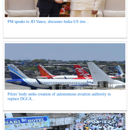
PM speaks to JD Vance, discusses India-US ties...
Pilots' body seeks creation of autonomous aviation authority to
replace DGCA...