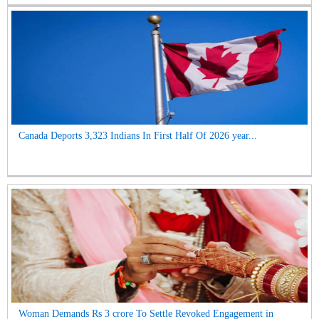
Canada Deports 3,323 Indians In First Half Of 2026 year...
Woman Demands Rs 3 crore To Settle Revoked Engagement in