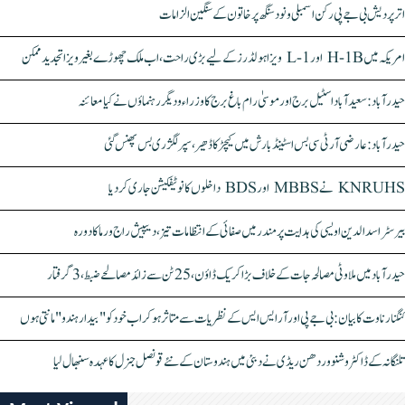
اتر پردیش بی جے پی رکن اسمبلی ونود سنگھ پر خاتون کے سنگین الزامات
امریکہ میں H-1B اور L-1 ویزا ہولڈرز کے لیے بڑی راحت، اب ملک چھوڑے بغیر ویزا تجدید ممکن
حیدرآباد: سعیدآباد اسٹیل برج اور موسیٰ رام باغ برج کا وزراء و دیگر رہنماؤں نے کیا معائنہ
حیدرآباد: عارضی آر ٹی سی بس اسٹینڈ بارش میں کیچڑ کا ڈھیر، سپر لگژری بس پھنس گئی
KNRUHS نے MBBS اور BDS داخلوں کا نوٹیفکیشن جاری کر دیا
بیرسٹر اسدالدین اویسی کی ہدایت پر مندر میں صفائی کے انتظامات تیز، دیپیش راج ورما کا دورہ
حیدرآباد میں ملاوٹی مصالحہ جات کے خلاف بڑا کریک ڈاؤن، 25 ٹن سے زائد مصالحے ضبط، 3 گرفتار
کنگنا رناوت کا بیان: بی جے پی اور آر ایس ایس کے نظریات سے متاثر ہو کر اب خود کو "بیدار ہندو" مانتی ہوں
تلنگانہ کے ڈاکٹر وشنو وردھن ریڈی نے دبئی میں ہندوستان کے نئے قونصل جنرل کا عہدہ سنبھال لیا