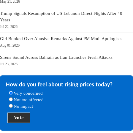
May 21, 2026
Trump Signals Resumption of US-Lebanon Direct Flights After 40
Years
Jul 22, 2026
Girl Booked Over Abusive Remarks Against PM Modi Apologises
Aug 01, 2026
Sirens Sound Across Bahrain as Iran Launches Fresh Attacks
Jul 23, 2026
How do you feel about rising prices today?
Very concerned
Not too affected
No impact