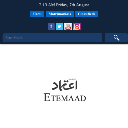
2:13 AM Friday, 7th August
Urdu
Matrimonials
Classifieds