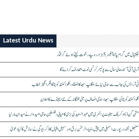
Latest Urdu News
جگتیال میں گرام پالنا آفیسر 5 ہزار روپے رشوت لیتے ہوئے گرفتار
آر بی آئی آئندہ مالی سال سے پولیمر کرنسی نوٹ متعارف کرائے گا
ٹی آر ایس کی جانب سے سماجی نیائے سنکلپ سبھا کا انعقاد، کلواکنٹلہ کویتا کا فکر انگیز خطاب
کلواکنٹلہ کویتا کی سنکلپ سبھا، سماجی انصاف پر مبنی تلنگانہ کے نئے ایجنڈے کا اعلان
مشی گن ڈیموکریٹک سینیٹ پرائمری میں عبدالسعید کی بڑی کامیابی، فلسطین حامی امیدوار نے میدان مار لیا
سنبھل تشدد رپورٹ اسمبلی میں پیش، ضیاء الرحمٰن برق اور سہیل اقبال کا ذکر، یوگی نے سازش کا کیا دعویٰ