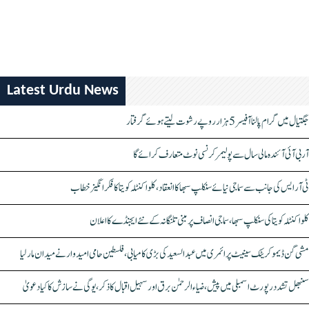
Latest Urdu News
جگتیال میں گرام پالنا آفیسر 5 ہزار روپے رشوت لیتے ہوئے گرفتار
آر بی آئی آئندہ مالی سال سے پولیمر کرنسی نوٹ متعارف کرائے گا
ٹی آر ایس کی جانب سے سماجی نیائے سنکلپ سبھا کا انعقاد، کلواکنٹلہ کویتا کا فکر انگیز خطاب
کلواکنٹلہ کویتا کی سنکلپ سبھا، سماجی انصاف پر مبنی تلنگانہ کے نئے ایجنڈے کا اعلان
مشی گن ڈیموکریٹک سینیٹ پرائمری میں عبدالسعید کی بڑی کامیابی، فلسطین حامی امیدوار نے میدان مار لیا
سنبھل تشدد رپورٹ اسمبلی میں پیش، ضیاء الرحمٰن برق اور سہیل اقبال کا ذکر، یوگی نے سازش کا کیا دعویٰ