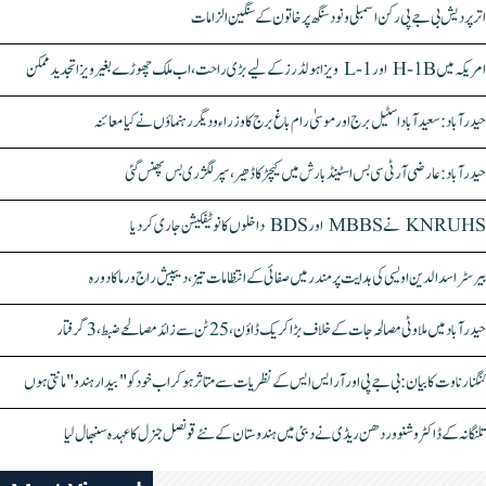
اتر پردیش بی جے پی رکن اسمبلی ونود سنگھ پر خاتون کے سنگین الزامات
امریکہ میں H-1B اور L-1 ویزا ہولڈرز کے لیے بڑی راحت، اب ملک چھوڑے بغیر ویزا تجدید ممکن
حیدرآباد: سعیدآباد اسٹیل برج اور موسیٰ رام باغ برج کا وزراء و دیگر رہنماؤں نے کیا معائنہ
حیدرآباد: عارضی آر ٹی سی بس اسٹینڈ بارش میں کیچڑ کا ڈھیر، سپر لگژری بس پھنس گئی
KNRUHS نے MBBS اور BDS داخلوں کا نوٹیفکیشن جاری کر دیا
بیرسٹر اسدالدین اویسی کی ہدایت پر مندر میں صفائی کے انتظامات تیز، دیپیش راج ورما کا دورہ
حیدرآباد میں ملاوٹی مصالحہ جات کے خلاف بڑا کریک ڈاؤن، 25 ٹن سے زائد مصالحے ضبط، 3 گرفتار
کنگنا رناوت کا بیان: بی جے پی اور آر ایس ایس کے نظریات سے متاثر ہو کر اب خود کو "بیدار ہندو" مانتی ہوں
تلنگانہ کے ڈاکٹر وشنو وردھن ریڈی نے دبئی میں ہندوستان کے نئے قونصل جنرل کا عہدہ سنبھال لیا