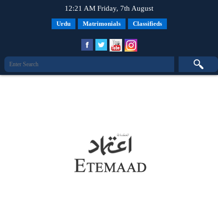
12:21 AM Friday, 7th August
Urdu
Matrimonials
Classifieds