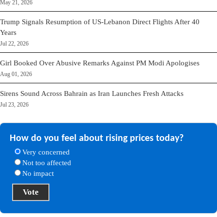
May 21, 2026
Trump Signals Resumption of US-Lebanon Direct Flights After 40
Years
Jul 22, 2026
Girl Booked Over Abusive Remarks Against PM Modi Apologises
Aug 01, 2026
Sirens Sound Across Bahrain as Iran Launches Fresh Attacks
Jul 23, 2026
How do you feel about rising prices today?
Very concerned
Not too affected
No impact