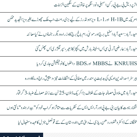
اتر پردیش بی جے پی رکن اسمبلی ونود سنگھ پر خاتون کے سنگین الزامات
امریکہ میں H-1B اور L-1 ویزا ہولڈرز کے لیے بڑی راحت، اب ملک چھوڑے بغیر ویزا تجدید ممکن
حیدرآباد: سعیدآباد اسٹیل برج اور موسیٰ رام باغ برج کا وزراء و دیگر رہنماؤں نے کیا معائنہ
حیدرآباد: عارضی آر ٹی سی بس اسٹینڈ بارش میں کیچڑ کا ڈھیر، سپر لگژری بس پھنس گئی
KNRUHS نے MBBS اور BDS داخلوں کا نوٹیفکیشن جاری کر دیا
بیرسٹر اسدالدین اویسی کی ہدایت پر مندر میں صفائی کے انتظامات تیز، دیپیش راج ورما کا دورہ
حیدرآباد میں ملاوٹی مصالحہ جات کے خلاف بڑا کریک ڈاؤن، 25 ٹن سے زائد مصالحے ضبط، 3 گرفتار
کنگنا رناوت کا بیان: بی جے پی اور آر ایس ایس کے نظریات سے متاثر ہو کر اب خود کو "بیدار ہندو" مانتی ہوں
تلنگانہ کے ڈاکٹر وشنو وردھن ریڈی نے دبئی میں ہندوستان کے نئے قونصل جنرل کا عہدہ سنبھال لیا