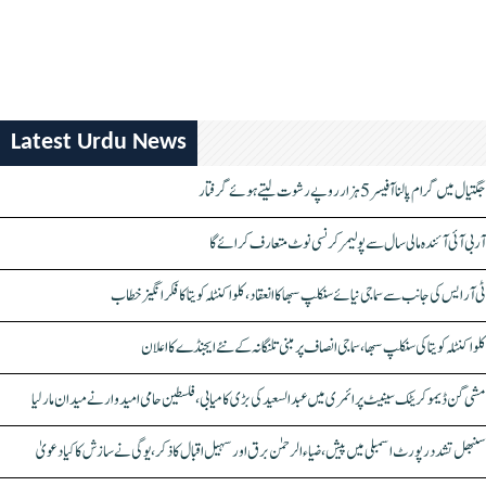
Latest Urdu News
جگتیال میں گرام پالنا آفیسر 5 ہزار روپے رشوت لیتے ہوئے گرفتار
آر بی آئی آئندہ مالی سال سے پولیمر کرنسی نوٹ متعارف کرائے گا
ٹی آر ایس کی جانب سے سماجی نیائے سنکلپ سبھا کا انعقاد، کلواکنٹلہ کویتا کا فکر انگیز خطاب
کلواکنٹلہ کویتا کی سنکلپ سبھا، سماجی انصاف پر مبنی تلنگانہ کے نئے ایجنڈے کا اعلان
مشی گن ڈیموکریٹک سینیٹ پرائمری میں عبدالسعید کی بڑی کامیابی، فلسطین حامی امیدوار نے میدان مار لیا
سنبھل تشدد رپورٹ اسمبلی میں پیش، ضیاء الرحمٰن برق اور سہیل اقبال کا ذکر، یوگی نے سازش کا کیا دعویٰ