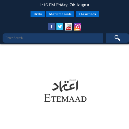
1:16 PM Friday, 7th August
Urdu
Matrimonials
Classifieds