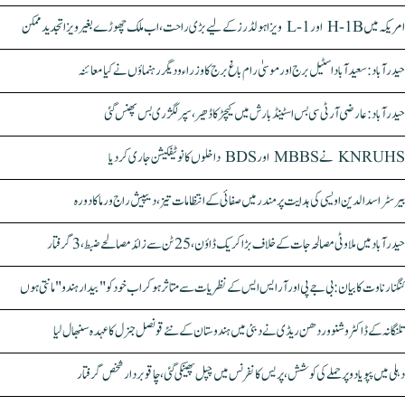
امریکہ میں H-1B اور L-1 ویزا ہولڈرز کے لیے بڑی راحت، اب ملک چھوڑے بغیر ویزا تجدید ممکن
حیدرآباد: سعیدآباد اسٹیل برج اور موسیٰ رام باغ برج کا وزراء و دیگر رہنماؤں نے کیا معائنہ
حیدرآباد: عارضی آر ٹی سی بس اسٹینڈ بارش میں کیچڑ کا ڈھیر، سپر لگژری بس پھنس گئی
KNRUHS نے MBBS اور BDS داخلوں کا نوٹیفکیشن جاری کر دیا
بیرسٹر اسدالدین اویسی کی ہدایت پر مندر میں صفائی کے انتظامات تیز، دیپیش راج ورما کا دورہ
حیدرآباد میں ملاوٹی مصالحہ جات کے خلاف بڑا کریک ڈاؤن، 25 ٹن سے زائد مصالحے ضبط، 3 گرفتار
کنگنا رناوت کا بیان: بی جے پی اور آر ایس ایس کے نظریات سے متاثر ہو کر اب خود کو "بیدار ہندو" مانتی ہوں
تلنگانہ کے ڈاکٹر وشنو وردھن ریڈی نے دبئی میں ہندوستان کے نئے قونصل جنرل کا عہدہ سنبھال لیا
دہلی میں پپو یادو پر حملے کی کوشش، پریس کانفرنس میں چپل پھینکی گئی، چاقو بردار شخص گرفتار