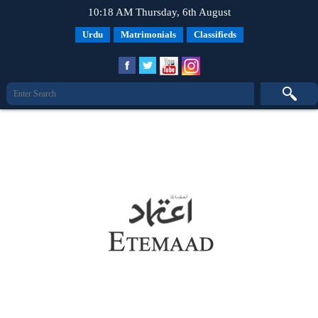
10:18 AM Thursday, 6th August
Urdu
Matrimonials
Classifieds