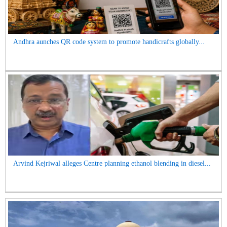
Andhra aunches QR code system to promote handicrafts globally...
Arvind Kejriwal alleges Centre planning ethanol blending in diesel...