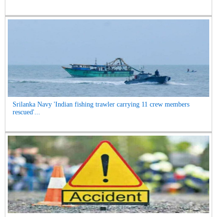
Srilanka Navy 'Indian fishing trawler carrying 11 crew members
rescued'...