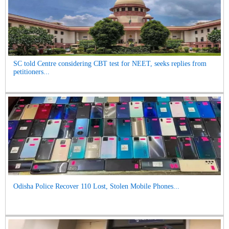
SC told Centre considering CBT test for NEET, seeks replies from
petitioners...
Odisha Police Recover 110 Lost, Stolen Mobile Phones...