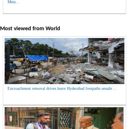
Meta...
Most viewed from
World
Encroachment removal drives leave Hyderabad footpaths unsafe ...