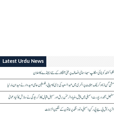
Latest Urdu News
کلواکنٹلہ کویتا کی سنکلپ سبھا، سماجی انصاف پر مبنی تلنگانہ کے نئے ایجنڈے کا اعلان
مشی گن ڈیموکریٹک سینیٹ پرائمری میں عبدالسعید کی بڑی کامیابی، فلسطین حامی امیدوار نے میدان مار لیا
سنبھل تشدد رپورٹ اسمبلی میں پیش، ضیاء الرحمٰن برق اور سہیل اقبال کا ذکر، یوگی نے سازش کا کیا دعویٰ
اتر پردیش بی جے پی رکن اسمبلی ونود سنگھ پر خاتون کے سنگین الزامات