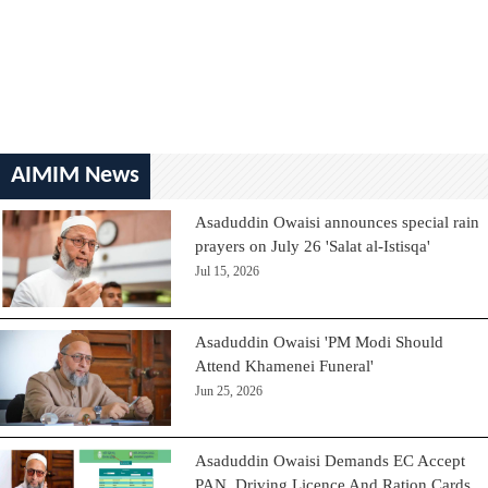
AIMIM News
Asaduddin Owaisi announces special rain
prayers on July 26 'Salat al-Istisqa'
Jul 15, 2026
Asaduddin Owaisi 'PM Modi Should
Attend Khamenei Funeral'
Jun 25, 2026
Asaduddin Owaisi Demands EC Accept
PAN, Driving Licence And Ration Cards