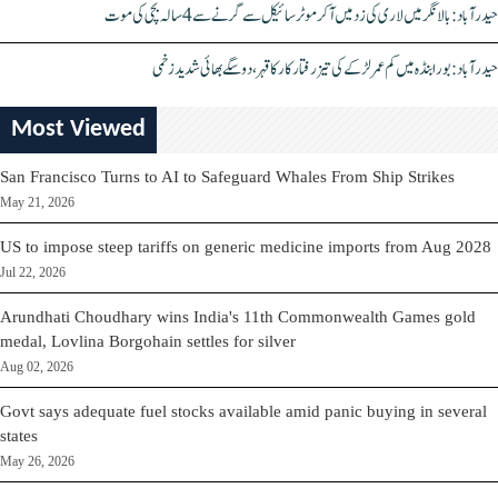
حیدرآباد: بالا نگر میں لاری کی زد میں آکر موٹرسائیکل سے گرنے سے 4 سالہ بچی کی موت
حیدرآباد: بورابنڈہ میں کم عمر لڑکے کی تیز رفتار کار کا قہر، دو سگے بھائی شدید زخمی
Most Viewed
San Francisco Turns to AI to Safeguard Whales From Ship Strikes
May 21, 2026
US to impose steep tariffs on generic medicine imports from Aug 2028
Jul 22, 2026
Arundhati Choudhary wins India's 11th Commonwealth Games gold
medal, Lovlina Borgohain settles for silver
Aug 02, 2026
Govt says adequate fuel stocks available amid panic buying in several
states
May 26, 2026