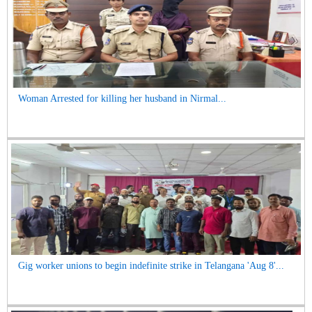
Woman Arrested for killing her husband in Nirmal...
Gig worker unions to begin indefinite strike in Telangana 'Aug 8'...