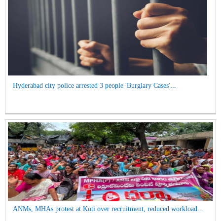
Hyderabad city police arrested 3 people 'Burglary Cases'...
ANMs, MHAs protest at Koti over recruitment, reduced workload...