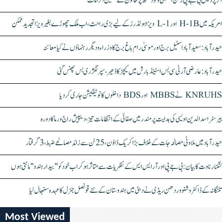
اتر پردیش بی جے پی رکن اسمبلی ونود سنگھ پر خاتون کے سنگین الزامات
امریکہ میں H-1B اور L-1 ویزا ہولڈرز کے لیے بڑی راحت، اب ملک چھوڑے بغیر ویزا تجدید ممکن
حیدرآباد: سعیدآباد اسٹیل برج اور موسیٰ رام باغ برج کا وزراء و دیگر رہنماؤں نے کیا معائنہ
حیدرآباد: عارضی آر ٹی سی بس اسٹینڈ بارش میں کیچڑ کا ڈھیر، سپر لگژری بس پھنس گئی
KNRUHS نے MBBS اور BDS داخلوں کا نوٹیفکیشن جاری کر دیا
بیرسٹر اسدالدین اویسی کی ہدایت پر مندر میں صفائی کے انتظامات تیز، دیپیش راج ورما کا دورہ
حیدرآباد میں ملاوٹی مصالحہ جات کے خلاف بڑا کریک ڈاؤن، 25 ٹن سے زائد مصالحے ضبط، 3 گرفتار
کنگنا رناوت کا بیان: بی جے پی اور آر ایس ایس کے نظریات سے متاثر ہو کر اب خود کو "بیدار ہندو" مانتی ہوں
تلنگانہ کے ڈاکٹر وشنو وردھن ریڈی نے دبئی میں ہندوستان کے نئے قونصل جنرل کا عہدہ سنبھال لیا
Most Viewed