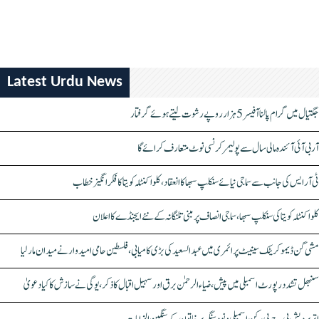
Latest Urdu News
جگتیال میں گرام پالنا آفیسر 5 ہزار روپے رشوت لیتے ہوئے گرفتار
آر بی آئی آئندہ مالی سال سے پولیمر کرنسی نوٹ متعارف کرائے گا
ٹی آر ایس کی جانب سے سماجی نیائے سنکلپ سبھا کا انعقاد، کلواکنٹلہ کویتا کا فکر انگیز خطاب
کلواکنٹلہ کویتا کی سنکلپ سبھا، سماجی انصاف پر مبنی تلنگانہ کے نئے ایجنڈے کا اعلان
مشی گن ڈیموکریٹک سینیٹ پرائمری میں عبدالسعید کی بڑی کامیابی، فلسطین حامی امیدوار نے میدان مار لیا
سنبھل تشدد رپورٹ اسمبلی میں پیش، ضیاء الرحمٰن برق اور سہیل اقبال کا ذکر، یوگی نے سازش کا کیا دعویٰ