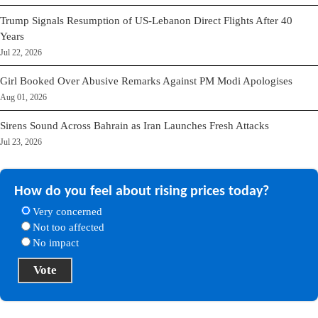
Trump Signals Resumption of US-Lebanon Direct Flights After 40
Years
Jul 22, 2026
Girl Booked Over Abusive Remarks Against PM Modi Apologises
Aug 01, 2026
Sirens Sound Across Bahrain as Iran Launches Fresh Attacks
Jul 23, 2026
How do you feel about rising prices today?
Very concerned
Not too affected
No impact