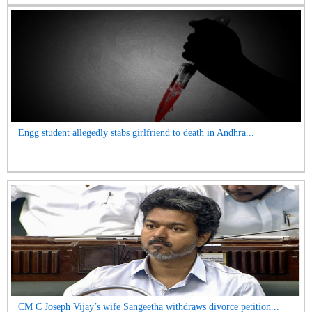
Engg student allegedly stabs girlfriend to death in Andhra...
CM C Joseph Vijay’s wife Sangeetha withdraws divorce petition...