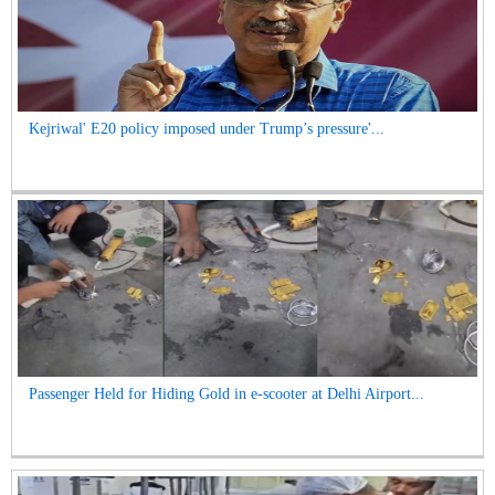
Kejriwal' E20 policy imposed under Trump’s pressure'...
Passenger Held for Hiding Gold in e-scooter at Delhi Airport...