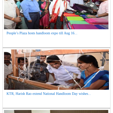
People’s Plaza hosts handloom expo till Aug 16...
KTR, Harish Rao extend National Handloom Day wishes...