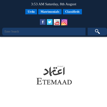
3:53 AM Saturday, 8th August
Urdu
Matrimonials
Classifieds