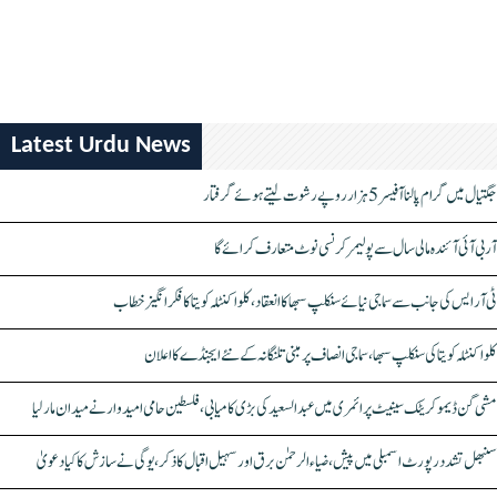
Latest Urdu News
جگتیال میں گرام پالنا آفیسر 5 ہزار روپے رشوت لیتے ہوئے گرفتار
آر بی آئی آئندہ مالی سال سے پولیمر کرنسی نوٹ متعارف کرائے گا
ٹی آر ایس کی جانب سے سماجی نیائے سنکلپ سبھا کا انعقاد، کلواکنٹلہ کویتا کا فکر انگیز خطاب
کلواکنٹلہ کویتا کی سنکلپ سبھا، سماجی انصاف پر مبنی تلنگانہ کے نئے ایجنڈے کا اعلان
مشی گن ڈیموکریٹک سینیٹ پرائمری میں عبدالسعید کی بڑی کامیابی، فلسطین حامی امیدوار نے میدان مار لیا
سنبھل تشدد رپورٹ اسمبلی میں پیش، ضیاء الرحمٰن برق اور سہیل اقبال کا ذکر، یوگی نے سازش کا کیا دعویٰ