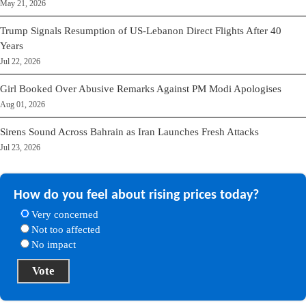
May 21, 2026
Trump Signals Resumption of US-Lebanon Direct Flights After 40
Years
Jul 22, 2026
Girl Booked Over Abusive Remarks Against PM Modi Apologises
Aug 01, 2026
Sirens Sound Across Bahrain as Iran Launches Fresh Attacks
Jul 23, 2026
How do you feel about rising prices today?
Very concerned
Not too affected
No impact