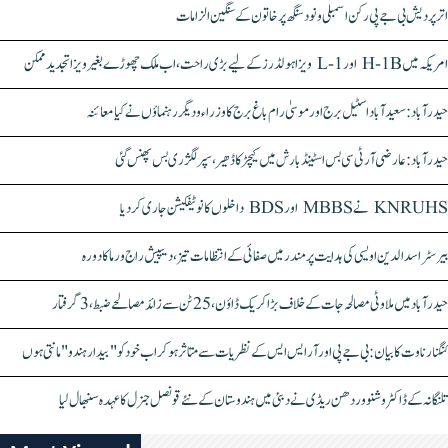
اتر پردیش بی جے پی رکن اسمبلی ونود سنگھ پر خاتون کے سنگین الزامات
امریکہ میں H-1B اور L-1 ویزا ہولڈرز کے لیے بڑی راحت، اب ملک چھوڑے بغیر ویزا تجدید ممکن
حیدرآباد: سعیدآباد اسٹیل برج اور موسیٰ رام باغ برج کا وزراء و دیگر رہنماؤں نے کیا معائنہ
حیدرآباد: عارضی آر ٹی سی بس اسٹینڈ بارش میں کیچڑ کا ڈھیر، سپر لگژری بس پھنس گئی
KNRUHS نے MBBS اور BDS داخلوں کا نوٹیفکیشن جاری کر دیا
بیرسٹر اسدالدین اویسی کی ہدایت پر مندر میں صفائی کے انتظامات تیز، دیپیش راج ورما کا دورہ
حیدرآباد میں ملاوٹی مصالحہ جات کے خلاف بڑا کریک ڈاؤن، 25 ٹن سے زائد مصالحے ضبط، 3 گرفتار
کنگنا رناوت کا بیان: بی جے پی اور آر ایس ایس کے نظریات سے متاثر ہو کر اب خود کو "بیدار ہندو" مانتی ہوں
تلنگانہ کے ڈاکٹر وشنو وردھن ریڈی نے دبئی میں ہندوستان کے نئے قونصل جنرل کا عہدہ سنبھال لیا