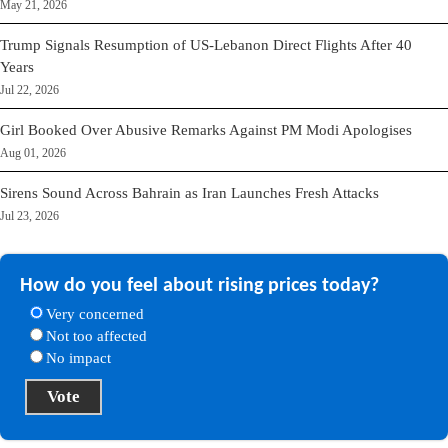
May 21, 2026
Trump Signals Resumption of US-Lebanon Direct Flights After 40
Years
Jul 22, 2026
Girl Booked Over Abusive Remarks Against PM Modi Apologises
Aug 01, 2026
Sirens Sound Across Bahrain as Iran Launches Fresh Attacks
Jul 23, 2026
How do you feel about rising prices today?
Very concerned
Not too affected
No impact