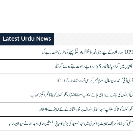
Latest Urdu News
UPI صارفین کے لیے بڑی خبر، ڈیجیٹل ادائیگی پہلے کی طرح مفت رہے گی
جگتیال میں گرام پالنا آفیسر 5 ہزار روپے رشوت لیتے ہوئے گرفتار
آر بی آئی آئندہ مالی سال سے پولیمر کرنسی نوٹ متعارف کرائے گا
ٹی آر ایس کی جانب سے سماجی نیائے سنکلپ سبھا کا انعقاد، کلواکنٹلہ کویتا کا فکر انگیز خطاب
کلواکنٹلہ کویتا کی سنکلپ سبھا، سماجی انصاف پر مبنی تلنگانہ کے نئے ایجنڈے کا اعلان
مشی گن ڈیموکریٹک سینیٹ پرائمری میں عبدالسعید کی بڑی کامیابی، فلسطین حامی امیدوار نے میدان مار لیا