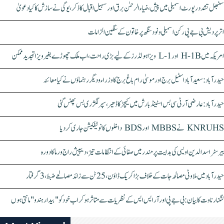
سنبھل تشدد رپورٹ اسمبلی میں پیش، ضیاء الرحمٰن برق اور سہیل اقبال کا ذکر، یوگی نے سازش کا کیا دعویٰ
اتر پردیش بی جے پی رکن اسمبلی ونود سنگھ پر خاتون کے سنگین الزامات
امریکہ میں H-1B اور L-1 ویزا ہولڈرز کے لیے بڑی راحت، اب ملک چھوڑے بغیر ویزا تجدید ممکن
حیدرآباد: سعیدآباد اسٹیل برج اور موسیٰ رام باغ برج کا وزراء و دیگر رہنماؤں نے کیا معائنہ
حیدرآباد: عارضی آر ٹی سی بس اسٹینڈ بارش میں کیچڑ کا ڈھیر، سپر لگژری بس پھنس گئی
KNRUHS نے MBBS اور BDS داخلوں کا نوٹیفکیشن جاری کر دیا
بیرسٹر اسدالدین اویسی کی ہدایت پر مندر میں صفائی کے انتظامات تیز، دیپیش راج ورما کا دورہ
حیدرآباد میں ملاوٹی مصالحہ جات کے خلاف بڑا کریک ڈاؤن، 25 ٹن سے زائد مصالحے ضبط، 3 گرفتار
کنگنا رناوت کا بیان: بی جے پی اور آر ایس ایس کے نظریات سے متاثر ہو کر اب خود کو "بیدار ہندو" مانتی ہوں