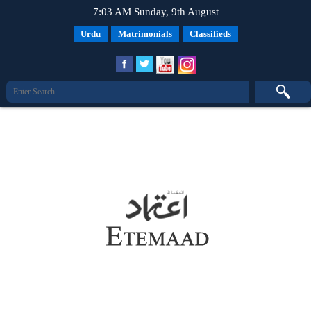
7:03 AM Sunday, 9th August
Urdu
Matrimonials
Classifieds