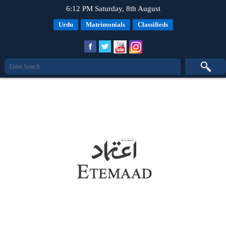
6:12 PM Saturday, 8th August
Urdu
Matrimonials
Classifieds