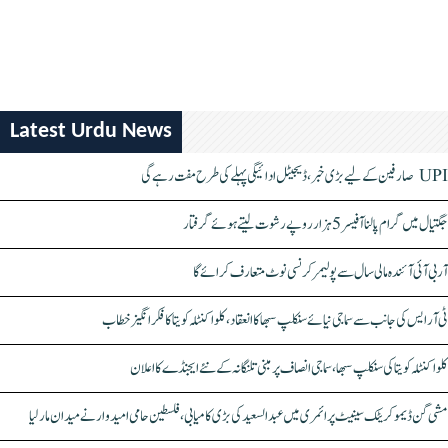
Latest Urdu News
UPI صارفین کے لیے بڑی خبر، ڈیجیٹل ادائیگی پہلے کی طرح مفت رہے گی
جگتیال میں گرام پالنا آفیسر 5 ہزار روپے رشوت لیتے ہوئے گرفتار
آر بی آئی آئندہ مالی سال سے پولیمر کرنسی نوٹ متعارف کرائے گا
ٹی آر ایس کی جانب سے سماجی نیائے سنکلپ سبھا کا انعقاد، کلواکنٹلہ کویتا کا فکر انگیز خطاب
کلواکنٹلہ کویتا کی سنکلپ سبھا، سماجی انصاف پر مبنی تلنگانہ کے نئے ایجنڈے کا اعلان
مشی گن ڈیموکریٹک سینیٹ پرائمری میں عبدالسعید کی بڑی کامیابی، فلسطین حامی امیدوار نے میدان مار لیا