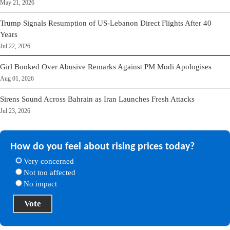
May 21, 2026
Trump Signals Resumption of US-Lebanon Direct Flights After 40
Years
Jul 22, 2026
Girl Booked Over Abusive Remarks Against PM Modi Apologises
Aug 01, 2026
Sirens Sound Across Bahrain as Iran Launches Fresh Attacks
Jul 23, 2026
How do you feel about rising prices today?
Very concerned
Not too affected
No impact