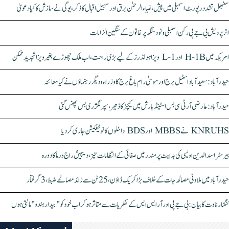
سنبھل تشدد رپورٹ اسمبلی میں پیش، ضیاء الرحمٰن برق اور سہیل اقبال کا ذکر، یوگی نے سازش کا کیا دعویٰ
اتر پردیش بی جے پی رکن اسمبلی ونود سنگھ پر خاتون کے سنگین الزامات
امریکہ میں H-1B اور L-1 ویزا ہولڈرز کے لیے بڑی راحت، اب ملک چھوڑے بغیر ویزا تجدید ممکن
حیدرآباد: سعیدآباد اسٹیل برج اور موسیٰ رام باغ برج کا وزراء و دیگر رہنماؤں نے کیا معائنہ
حیدرآباد: عارضی آر ٹی سی بس اسٹینڈ بارش میں کیچڑ کا ڈھیر، سپر لگژری بس پھنس گئی
KNRUHS نے MBBS اور BDS داخلوں کا نوٹیفکیشن جاری کر دیا
بیرسٹر اسدالدین اویسی کی ہدایت پر مندر میں صفائی کے انتظامات تیز، دیپیش راج ورما کا دورہ
حیدرآباد میں ملاوٹی مصالحہ جات کے خلاف بڑا کریک ڈاؤن، 25 ٹن سے زائد مصالحے ضبط، 3 گرفتار
کنگنا رناوت کا بیان: بی جے پی اور آر ایس ایس کے نظریات سے متاثر ہو کر اب خود کو "بیدار ہندو" مانتی ہوں