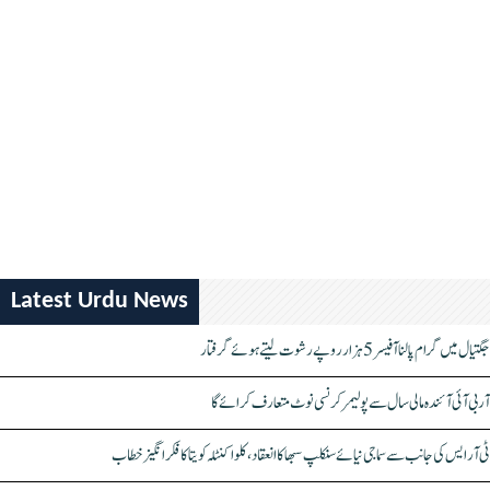
Latest Urdu News
جگتیال میں گرام پالنا آفیسر 5 ہزار روپے رشوت لیتے ہوئے گرفتار
آر بی آئی آئندہ مالی سال سے پولیمر کرنسی نوٹ متعارف کرائے گا
ٹی آر ایس کی جانب سے سماجی نیائے سنکلپ سبھا کا انعقاد، کلواکنٹلہ کویتا کا فکر انگیز خطاب