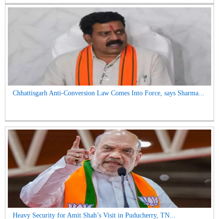
Chhattisgarh Anti-Conversion Law Comes Into Force, says Sharma...
Heavy Security for Amit Shah’s Visit in Puducherry, TN...