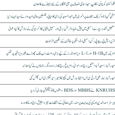
کلواکنٹلہ کویتا کی سنکلپ سبھا، سماجی انصاف پر مبنی تلنگانہ کے نئے ایجنڈے کا اعلان
مشی گن ڈیموکریٹک سینیٹ پرائمری میں عبدالسعید کی بڑی کامیابی، فلسطین حامی امیدوار نے میدان مار لیا
سنبھل تشدد رپورٹ اسمبلی میں پیش، ضیاء الرحمٰن برق اور سہیل اقبال کا ذکر، یوگی نے سازش کا کیا دعویٰ
اتر پردیش بی جے پی رکن اسمبلی ونود سنگھ پر خاتون کے سنگین الزامات
امریکہ میں H-1B اور L-1 ویزا ہولڈرز کے لیے بڑی راحت، اب ملک چھوڑے بغیر ویزا تجدید ممکن
حیدرآباد: سعیدآباد اسٹیل برج اور موسیٰ رام باغ برج کا وزراء و دیگر رہنماؤں نے کیا معائنہ
حیدرآباد: عارضی آر ٹی سی بس اسٹینڈ بارش میں کیچڑ کا ڈھیر، سپر لگژری بس پھنس گئی
KNRUHS نے MBBS اور BDS داخلوں کا نوٹیفکیشن جاری کر دیا
بیرسٹر اسدالدین اویسی کی ہدایت پر مندر میں صفائی کے انتظامات تیز، دیپیش راج ورما کا دورہ