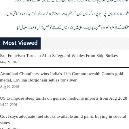
حیدرآباد میں ملاوٹی مصالحہ جات کے خلاف بڑا کریک ڈاؤن، 25 ٹن سے زائد مصالحے ضبط، 3 گرفتار
کنگنا رناوت کا بیان: بی جے پی اور آر ایس ایس کے نظریات سے متاثر ہو کر اب خود کو "بیدار ہندو" مانتی ہوں
تلنگانہ کے ڈاکٹر وشنو وردھن ریڈی نے دبئی میں ہندوستان کے نئے قونصل جنرل کا عہدہ سنبھال لیا
Most Viewed
San Francisco Turns to AI to Safeguard Whales From Ship Strikes
May 21, 2026
Arundhati Choudhary wins India's 11th Commonwealth Games gold
medal, Lovlina Borgohain settles for silver
Aug 02, 2026
US to impose steep tariffs on generic medicine imports from Aug 2028
Jul 22, 2026
Govt says adequate fuel stocks available amid panic buying in several
states