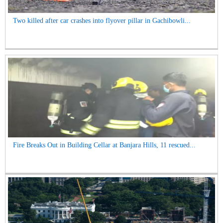
Two killed after car crashes into flyover pillar in Gachibowli...
Fire Breaks Out in Building Cellar at Banjara Hills, 11 rescued...