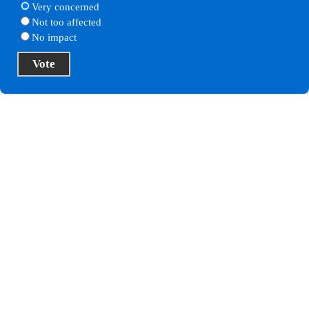
Very concerned
Not too affected
No impact