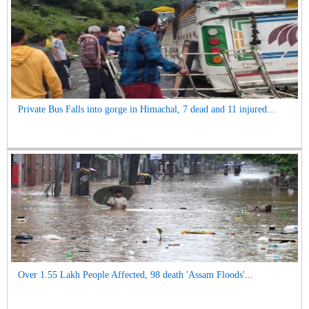
Private Bus Falls into gorge in Himachal, 7 dead and 11 injured...
Over 1.55 Lakh People Affected, 98 death 'Assam Floods'...