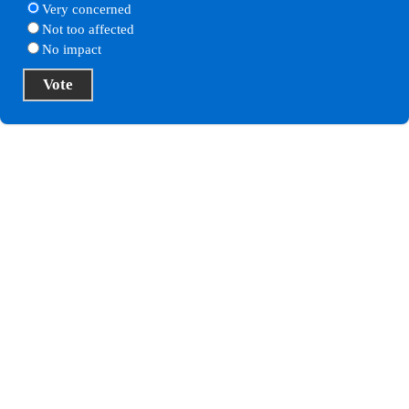
Very concerned
Not too affected
No impact