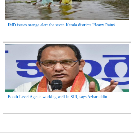
IMD issues orange alert for seven Kerala districts 'Heavy Rains'...
Booth Level Agents working well in SIR, says Azharuddin...