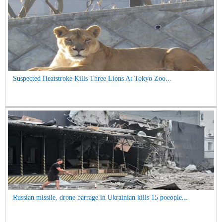
Suspected Heatstroke Kills Three Lions At Tokyo Zoo...
Russian missile, drone barrage in Ukrainian kills 15 poeople...