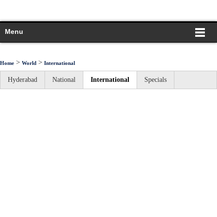
Menu
>
>
Home
World
International
Hyderabad
National
International
Specials