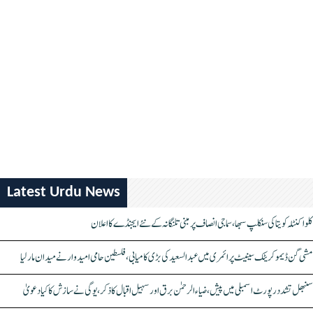
Latest Urdu News
کلواکنٹلہ کویتا کی سنکلپ سبھا، سماجی انصاف پر مبنی تلنگانہ کے نئے ایجنڈے کا اعلان
مشی گن ڈیموکریٹک سینیٹ پرائمری میں عبدالسعید کی بڑی کامیابی، فلسطین حامی امیدوار نے میدان مار لیا
سنبھل تشدد رپورٹ اسمبلی میں پیش، ضیاء الرحمٰن برق اور سہیل اقبال کا ذکر، یوگی نے سازش کا کیا دعویٰ