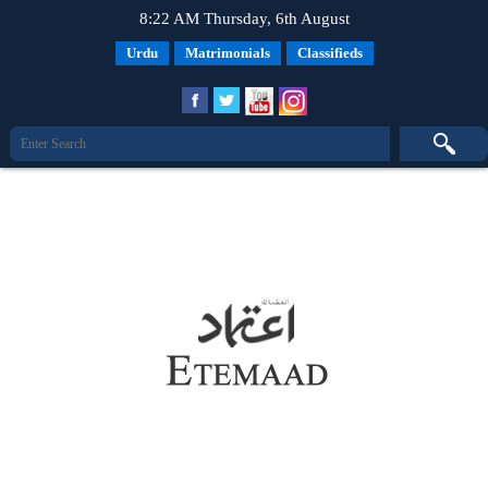
8:22 AM Thursday, 6th August
Urdu
Matrimonials
Classifieds