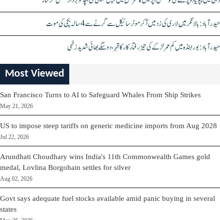
دہلی میں پپو یادو پر حملے کی کوشش، پریس کانفرنس میں چپل پھینکی گئی، چاقو بردار شخص گرفتار
حیدرآباد: بالا نگر میں لاری کی زد میں آکر موٹرسائیکل سے گرنے سے 4 سالہ بچی کی موت
حیدرآباد: بورابنڈہ میں کم عمر لڑکے کی تیز رفتار کار کا قہر، دو سگے بھائی شدید زخمی
Most Viewed
San Francisco Turns to AI to Safeguard Whales From Ship Strikes
May 21, 2026
US to impose steep tariffs on generic medicine imports from Aug 2028
Jul 22, 2026
Arundhati Choudhary wins India's 11th Commonwealth Games gold
medal, Lovlina Borgohain settles for silver
Aug 02, 2026
Govt says adequate fuel stocks available amid panic buying in several
states