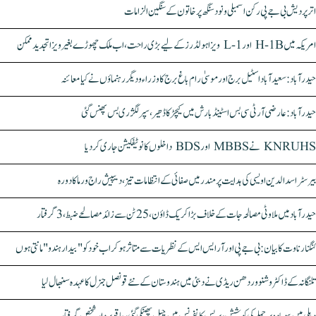
اتر پردیش بی جے پی رکن اسمبلی ونود سنگھ پر خاتون کے سنگین الزامات
امریکہ میں H-1B اور L-1 ویزا ہولڈرز کے لیے بڑی راحت، اب ملک چھوڑے بغیر ویزا تجدید ممکن
حیدرآباد: سعیدآباد اسٹیل برج اور موسیٰ رام باغ برج کا وزراء و دیگر رہنماؤں نے کیا معائنہ
حیدرآباد: عارضی آر ٹی سی بس اسٹینڈ بارش میں کیچڑ کا ڈھیر، سپر لگژری بس پھنس گئی
KNRUHS نے MBBS اور BDS داخلوں کا نوٹیفکیشن جاری کر دیا
بیرسٹر اسدالدین اویسی کی ہدایت پر مندر میں صفائی کے انتظامات تیز، دیپیش راج ورما کا دورہ
حیدرآباد میں ملاوٹی مصالحہ جات کے خلاف بڑا کریک ڈاؤن، 25 ٹن سے زائد مصالحے ضبط، 3 گرفتار
کنگنا رناوت کا بیان: بی جے پی اور آر ایس ایس کے نظریات سے متاثر ہو کر اب خود کو "بیدار ہندو" مانتی ہوں
تلنگانہ کے ڈاکٹر وشنو وردھن ریڈی نے دبئی میں ہندوستان کے نئے قونصل جنرل کا عہدہ سنبھال لیا