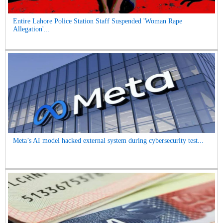
Entire Lahore Police Station Staff Suspended 'Woman Rape
Allegation'...
Meta’s AI model hacked external system during cybersecurity test...