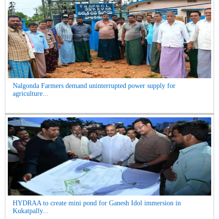
Nalgonda Farmers demand uninterrupted power supply for
agriculture...
HYDRAA to create mini pond for Ganesh Idol immersion in
Kukatpally...