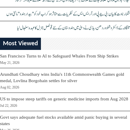
حیدرآباد میں ملاوٹی مصالحہ جات کے خلاف بڑا کریک ڈاؤن، 25 ٹن سے زائد مصالحے ضبط، 3 گرفتار
کنگنا رناوت کا بیان: بی جے پی اور آر ایس ایس کے نظریات سے متاثر ہو کر اب خود کو "بیدار ہندو" مانتی ہوں
تلنگانہ کے ڈاکٹر وشنو وردھن ریڈی نے دبئی میں ہندوستان کے نئے قونصل جنرل کا عہدہ سنبھال لیا
Most Viewed
San Francisco Turns to AI to Safeguard Whales From Ship Strikes
May 21, 2026
Arundhati Choudhary wins India's 11th Commonwealth Games gold
medal, Lovlina Borgohain settles for silver
Aug 02, 2026
US to impose steep tariffs on generic medicine imports from Aug 2028
Jul 22, 2026
Govt says adequate fuel stocks available amid panic buying in several
states