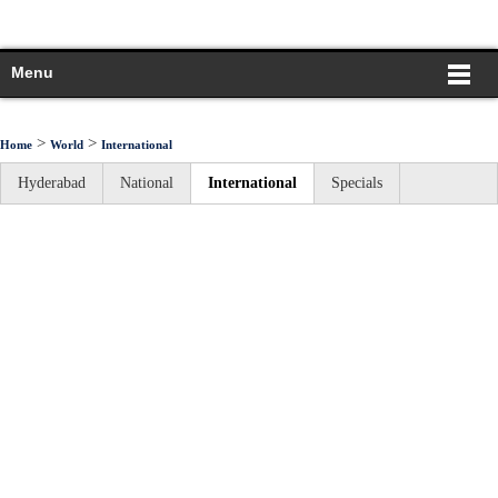
Menu
>
>
Home
World
International
Hyderabad
National
International
Specials