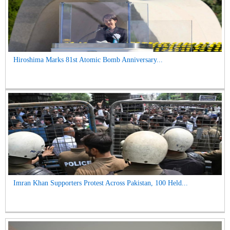
Hiroshima Marks 81st Atomic Bomb Anniversary...
Imran Khan Supporters Protest Across Pakistan, 100 Held...