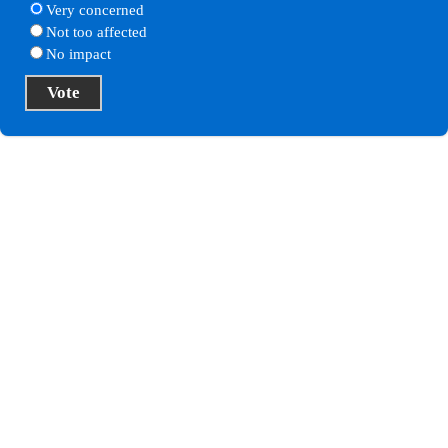
Very concerned
Not too affected
No impact