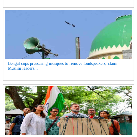
Bengal cops pressuring mosques to remove loudspeakers, claim
Muslim leaders...