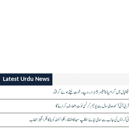
Latest Urdu News
جگتیال میں گرام پالنا آفیسر 5 ہزار روپے رشوت لیتے ہوئے گرفتار
آر بی آئی آئندہ مالی سال سے پولیمر کرنسی نوٹ متعارف کرائے گا
ٹی آر ایس کی جانب سے سماجی نیائے سنکلپ سبھا کا انعقاد، کلواکنٹلہ کویتا کا فکر انگیز خطاب