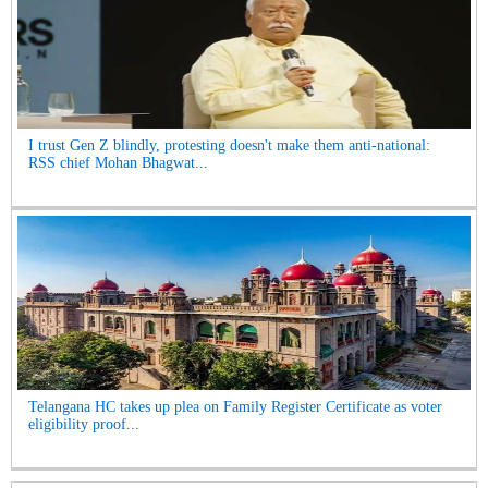
I trust Gen Z blindly, protesting doesn't make them anti-national:
RSS chief Mohan Bhagwat...
Telangana HC takes up plea on Family Register Certificate as voter
eligibility proof...