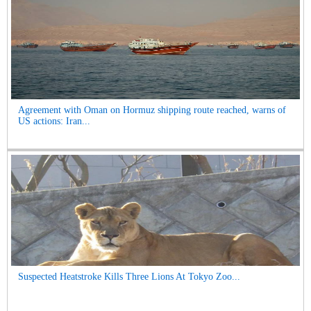
Agreement with Oman on Hormuz shipping route reached, warns of
US actions: Iran...
Suspected Heatstroke Kills Three Lions At Tokyo Zoo...