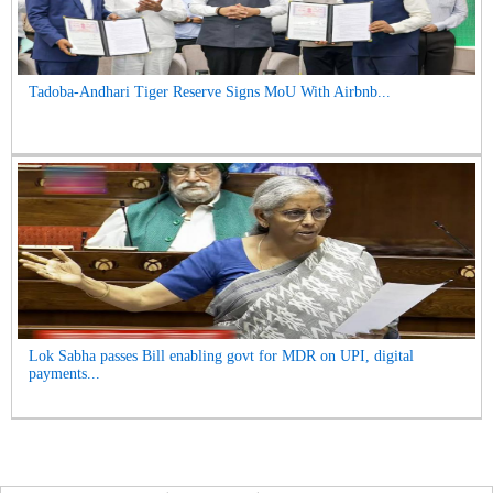
Tadoba-Andhari Tiger Reserve Signs MoU With Airbnb...
Lok Sabha passes Bill enabling govt for MDR on UPI, digital
payments...