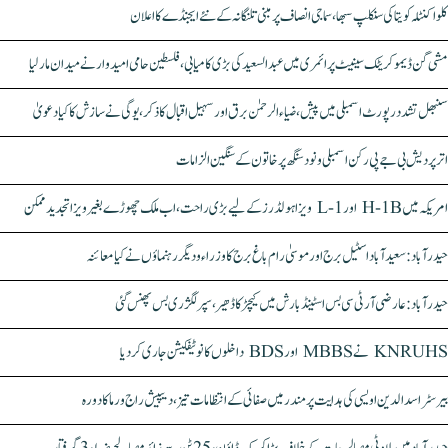
کلواکنٹلہ کویتا کی سنکلپ سبھا، سماجی انصاف پر مبنی تلنگانہ کے نئے ایجنڈے کا اعلان
مشی گن ڈیموکریٹک سینیٹ پرائمری میں عبدالسعید کی بڑی کامیابی، فلسطین حامی امیدوار نے میدان مار لیا
سنبھل تشدد رپورٹ اسمبلی میں پیش، ضیاء الرحمٰن برق اور سہیل اقبال کا ذکر، یوگی نے سازش کا کیا دعویٰ
اتر پردیش بی جے پی رکن اسمبلی ونود سنگھ پر خاتون کے سنگین الزامات
امریکہ میں H-1B اور L-1 ویزا ہولڈرز کے لیے بڑی راحت، اب ملک چھوڑے بغیر ویزا تجدید ممکن
حیدرآباد: سعیدآباد اسٹیل برج اور موسیٰ رام باغ برج کا وزراء و دیگر رہنماؤں نے کیا معائنہ
حیدرآباد: عارضی آر ٹی سی بس اسٹینڈ بارش میں کیچڑ کا ڈھیر، سپر لگژری بس پھنس گئی
KNRUHS نے MBBS اور BDS داخلوں کا نوٹیفکیشن جاری کر دیا
بیرسٹر اسدالدین اویسی کی ہدایت پر مندر میں صفائی کے انتظامات تیز، دیپیش راج ورما کا دورہ