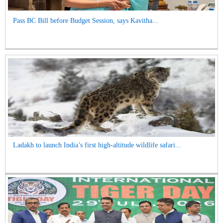
Pass BC Bill before Budget Session, says Kavitha...
Ladakh to launch India’s first high-altitude wildlife safari...