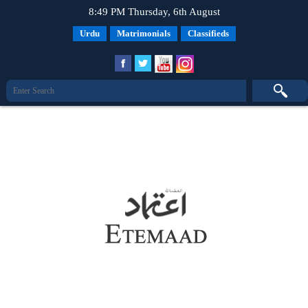
8:49 PM Thursday, 6th August
Urdu
Matrimonials
Classifieds