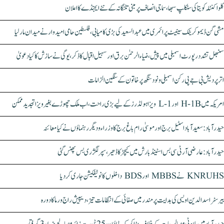
کلواکنٹلہ کویتا کی سنکلپ سبھا، سماجی انصاف پر مبنی تلنگانہ کے نئے ایجنڈے کا اعلان
مشی گن ڈیموکریٹک سینیٹ پرائمری میں عبدالسعید کی بڑی کامیابی، فلسطین حامی امیدوار نے میدان مار لیا
سنبھل تشدد رپورٹ اسمبلی میں پیش، ضیاء الرحمٰن برق اور سہیل اقبال کا ذکر، یوگی نے سازش کا کیا دعویٰ
اتر پردیش بی جے پی رکن اسمبلی ونود سنگھ پر خاتون کے سنگین الزامات
امریکہ میں H-1B اور L-1 ویزا ہولڈرز کے لیے بڑی راحت، اب ملک چھوڑے بغیر ویزا تجدید ممکن
حیدرآباد: سعیدآباد اسٹیل برج اور موسیٰ رام باغ برج کا وزراء و دیگر رہنماؤں نے کیا معائنہ
حیدرآباد: عارضی آر ٹی سی بس اسٹینڈ بارش میں کیچڑ کا ڈھیر، سپر لگژری بس پھنس گئی
KNRUHS نے MBBS اور BDS داخلوں کا نوٹیفکیشن جاری کر دیا
بیرسٹر اسدالدین اویسی کی ہدایت پر مندر میں صفائی کے انتظامات تیز، دیپیش راج ورما کا دورہ