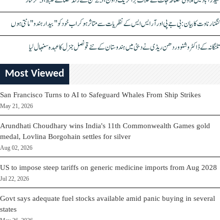
حیدرآباد میں ملاوٹی مصالحہ جات کے خلاف بڑا کریک ڈاؤن، 25 ٹن سے زائد مصالحے ضبط، 3 گرفتار
کنگنا رناوت کا بیان: بی جے پی اور آر ایس ایس کے نظریات سے متاثر ہو کر اب خود کو "بیدار ہندو" مانتی ہوں
تلنگانہ کے ڈاکٹر وشنو وردھن ریڈی نے دبئی میں ہندوستان کے نئے قونصل جنرل کا عہدہ سنبھال لیا
Most Viewed
San Francisco Turns to AI to Safeguard Whales From Ship Strikes
May 21, 2026
Arundhati Choudhary wins India's 11th Commonwealth Games gold
medal, Lovlina Borgohain settles for silver
Aug 02, 2026
US to impose steep tariffs on generic medicine imports from Aug 2028
Jul 22, 2026
Govt says adequate fuel stocks available amid panic buying in several
states