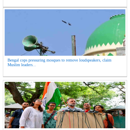
Bengal cops pressuring mosques to remove loudspeakers, claim
Muslim leaders...