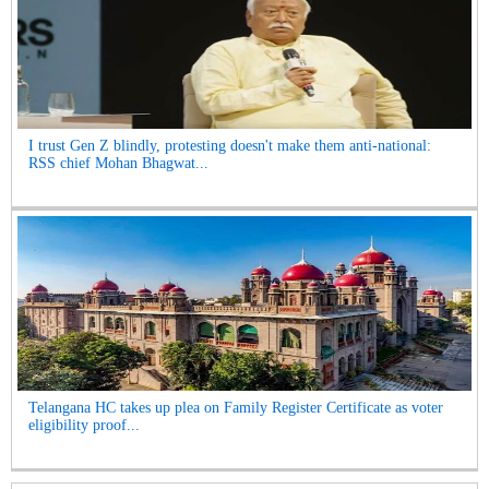
I trust Gen Z blindly, protesting doesn't make them anti-national:
RSS chief Mohan Bhagwat...
Telangana HC takes up plea on Family Register Certificate as voter
eligibility proof...