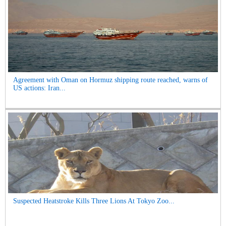
Agreement with Oman on Hormuz shipping route reached, warns of
US actions: Iran...
Suspected Heatstroke Kills Three Lions At Tokyo Zoo...