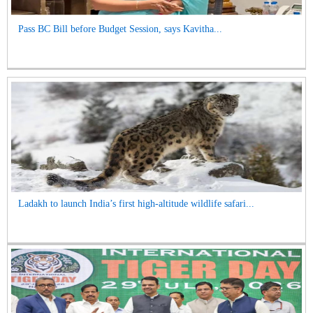
Pass BC Bill before Budget Session, says Kavitha...
Ladakh to launch India’s first high-altitude wildlife safari...