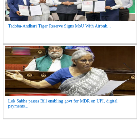
Tadoba-Andhari Tiger Reserve Signs MoU With Airbnb...
Lok Sabha passes Bill enabling govt for MDR on UPI, digital
payments...