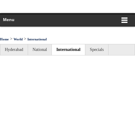
Menu
>
>
Home
World
International
Hyderabad
National
International
Specials