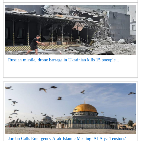
Russian missile, drone barrage in Ukrainian kills 15 poeople...
Jordan Calls Emergency Arab-Islamic Meeting 'Al-Aqsa Tensions'...