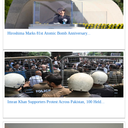
Hiroshima Marks 81st Atomic Bomb Anniversary...
Imran Khan Supporters Protest Across Pakistan, 100 Held...