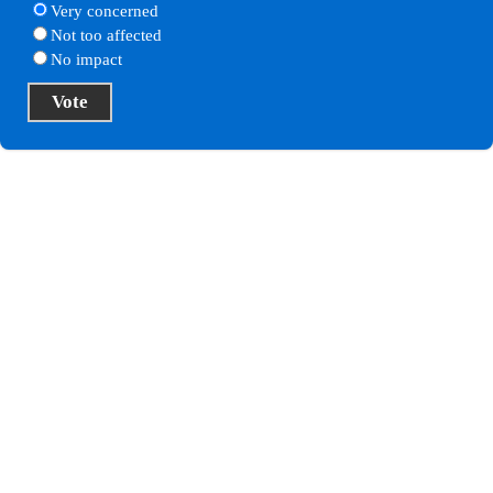
Very concerned
Not too affected
No impact