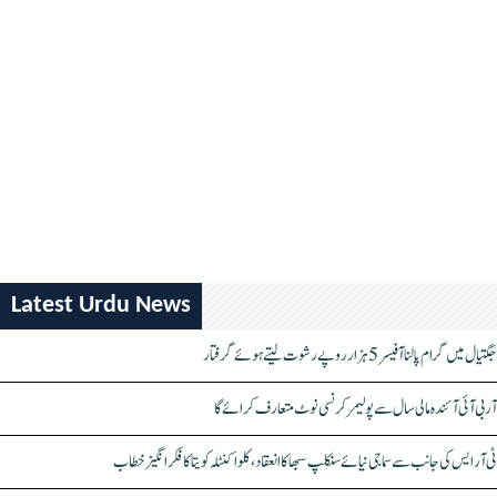
Latest Urdu News
جگتیال میں گرام پالنا آفیسر 5 ہزار روپے رشوت لیتے ہوئے گرفتار
آر بی آئی آئندہ مالی سال سے پولیمر کرنسی نوٹ متعارف کرائے گا
ٹی آر ایس کی جانب سے سماجی نیائے سنکلپ سبھا کا انعقاد، کلواکنٹلہ کویتا کا فکر انگیز خطاب