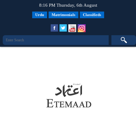
8:16 PM Thursday, 6th August
Urdu
Matrimonials
Classifieds