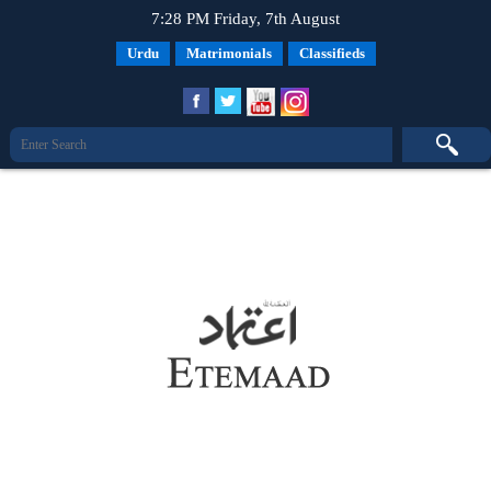
7:28 PM Friday, 7th August
Urdu
Matrimonials
Classifieds