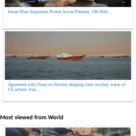
Imran Khan Supporters Protest Across Pakistan, 100 Held...
Agreement with Oman on Hormuz shipping route reached, warns of
US actions: Iran...
Most viewed from
World