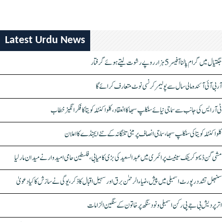
Latest Urdu News
جگتیال میں گرام پالنا آفیسر 5 ہزار روپے رشوت لیتے ہوئے گرفتار
آر بی آئی آئندہ مالی سال سے پولیمر کرنسی نوٹ متعارف کرائے گا
ٹی آر ایس کی جانب سے سماجی نیائے سنکلپ سبھا کا انعقاد، کلواکنٹلہ کویتا کا فکر انگیز خطاب
کلواکنٹلہ کویتا کی سنکلپ سبھا، سماجی انصاف پر مبنی تلنگانہ کے نئے ایجنڈے کا اعلان
مشی گن ڈیموکریٹک سینیٹ پرائمری میں عبدالسعید کی بڑی کامیابی، فلسطین حامی امیدوار نے میدان مار لیا
سنبھل تشدد رپورٹ اسمبلی میں پیش، ضیاء الرحمٰن برق اور سہیل اقبال کا ذکر، یوگی نے سازش کا کیا دعویٰ
اتر پردیش بی جے پی رکن اسمبلی ونود سنگھ پر خاتون کے سنگین الزامات