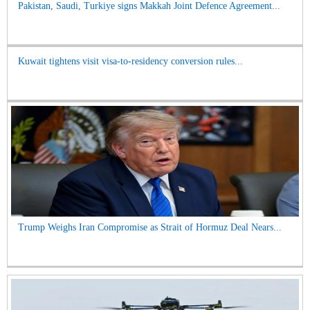
Pakistan, Saudi, Turkiye signs Makkah Joint Defence Agreement...
Kuwait tightens visit visa-to-residency conversion rules...
Trump Weighs Iran Compromise as Strait of Hormuz Deal Nears...