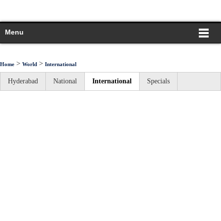
Menu
>
>
Home
World
International
Hyderabad
National
International
Specials