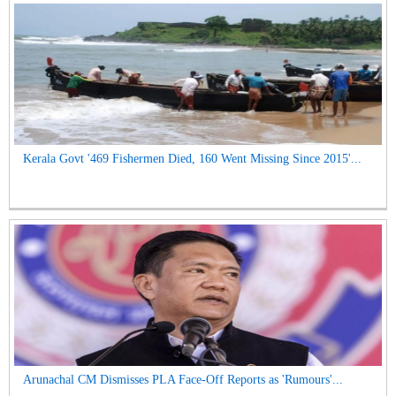
Kerala Govt '469 Fishermen Died, 160 Went Missing Since 2015'...
Arunachal CM Dismisses PLA Face-Off Reports as 'Rumours'...