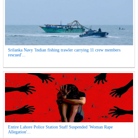
Srilanka Navy 'Indian fishing trawler carrying 11 crew members
rescued'...
Entire Lahore Police Station Staff Suspended 'Woman Rape
Allegation'...