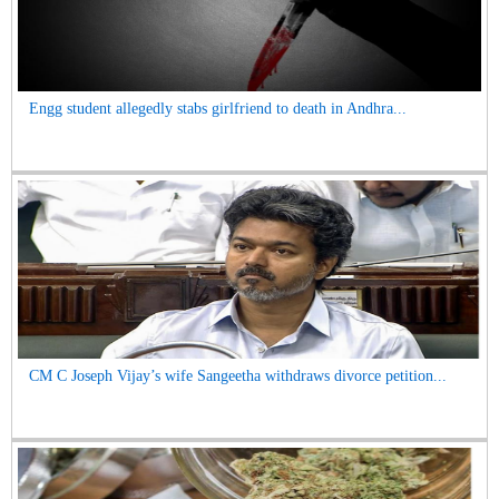
Engg student allegedly stabs girlfriend to death in Andhra...
CM C Joseph Vijay’s wife Sangeetha withdraws divorce petition...