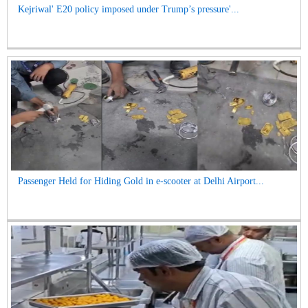
Kejriwal' E20 policy imposed under Trump’s pressure'...
Passenger Held for Hiding Gold in e-scooter at Delhi Airport...