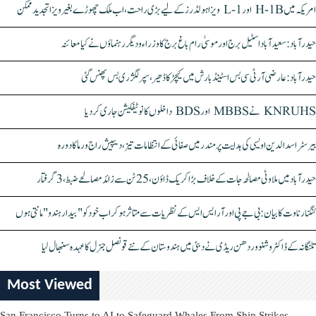
امریکہ میں H-1B اور L-1 ویزا ہولڈرز کے لیے بڑی راحت، اب ملک چھوڑے بغیر ویزا تجدید ممکن
حیدرآباد: سعیدآباد اسٹیل برج اور موسیٰ رام باغ برج کا وزراء و دیگر رہنماؤں نے کیا معائنہ
حیدرآباد: عارضی آر ٹی سی بس اسٹینڈ بارش میں کیچڑ کا ڈھیر، سپر لگژری بس پھنس گئی
KNRUHS نے MBBS اور BDS داخلوں کا نوٹیفکیشن جاری کر دیا
بیرسٹر اسدالدین اویسی کی ہدایت پر مندر میں صفائی کے انتظامات تیز، دیپیش راج ورما کا دورہ
حیدرآباد میں ملاوٹی مصالحہ جات کے خلاف بڑا کریک ڈاؤن، 25 ٹن سے زائد مصالحے ضبط، 3 گرفتار
کنگنا رناوت کا بیان: بی جے پی اور آر ایس ایس کے نظریات سے متاثر ہو کر اب خود کو "بیدار ہندو" مانتی ہوں
تلنگانہ کے ڈاکٹر وشنو وردھن ریڈی نے دبئی میں ہندوستان کے نئے قونصل جنرل کا عہدہ سنبھال لیا
Most Viewed
San Francisco Turns to AI to Safeguard Whales From Ship Strikes