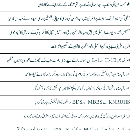
کلواکنٹلہ کویتا کی سنکلپ سبھا، سماجی انصاف پر مبنی تلنگانہ کے نئے ایجنڈے کا اعلان
مشی گن ڈیموکریٹک سینیٹ پرائمری میں عبدالسعید کی بڑی کامیابی، فلسطین حامی امیدوار نے میدان مار لیا
سنبھل تشدد رپورٹ اسمبلی میں پیش، ضیاء الرحمٰن برق اور سہیل اقبال کا ذکر، یوگی نے سازش کا کیا دعویٰ
اتر پردیش بی جے پی رکن اسمبلی ونود سنگھ پر خاتون کے سنگین الزامات
امریکہ میں H-1B اور L-1 ویزا ہولڈرز کے لیے بڑی راحت، اب ملک چھوڑے بغیر ویزا تجدید ممکن
حیدرآباد: سعیدآباد اسٹیل برج اور موسیٰ رام باغ برج کا وزراء و دیگر رہنماؤں نے کیا معائنہ
حیدرآباد: عارضی آر ٹی سی بس اسٹینڈ بارش میں کیچڑ کا ڈھیر، سپر لگژری بس پھنس گئی
KNRUHS نے MBBS اور BDS داخلوں کا نوٹیفکیشن جاری کر دیا
بیرسٹر اسدالدین اویسی کی ہدایت پر مندر میں صفائی کے انتظامات تیز، دیپیش راج ورما کا دورہ