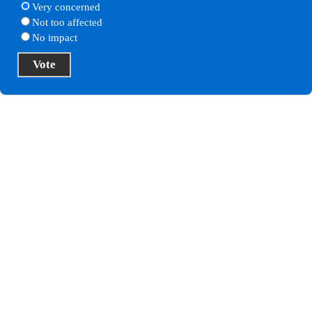
Very concerned
Not too affected
No impact