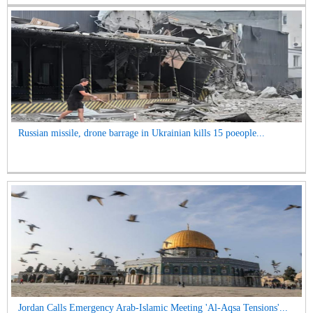
Russian missile, drone barrage in Ukrainian kills 15 poeople...
Jordan Calls Emergency Arab-Islamic Meeting 'Al-Aqsa Tensions'...