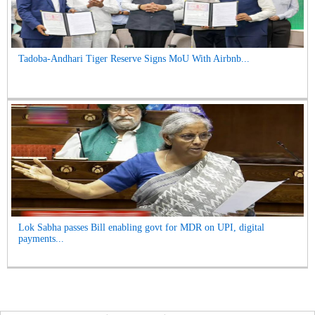
Tadoba-Andhari Tiger Reserve Signs MoU With Airbnb...
Lok Sabha passes Bill enabling govt for MDR on UPI, digital
payments...