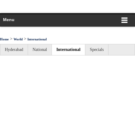
Menu
>
>
Home
World
International
Hyderabad
National
International
Specials