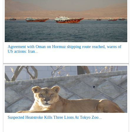
Agreement with Oman on Hormuz shipping route reached, warns of
US actions: Iran...
Suspected Heatstroke Kills Three Lions At Tokyo Zoo...