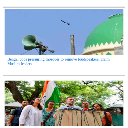
Bengal cops pressuring mosques to remove loudspeakers, claim
Muslim leaders...