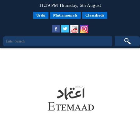
11:39 PM Thursday, 6th August
Urdu
Matrimonials
Classifieds