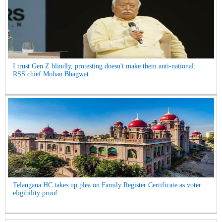
I trust Gen Z blindly, protesting doesn't make them anti-national:
RSS chief Mohan Bhagwat...
Telangana HC takes up plea on Family Register Certificate as voter
eligibility proof...