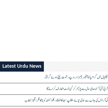
Latest Urdu News
جگتیال میں گرام پالنا آفیسر 5 ہزار روپے رشوت لیتے ہوئے گرفتار
آر بی آئی آئندہ مالی سال سے پولیمر کرنسی نوٹ متعارف کرائے گا
ٹی آر ایس کی جانب سے سماجی نیائے سنکلپ سبھا کا انعقاد، کلواکنٹلہ کویتا کا فکر انگیز خطاب