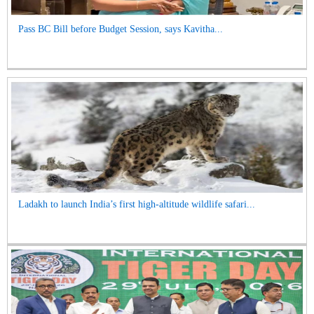
Pass BC Bill before Budget Session, says Kavitha...
Ladakh to launch India’s first high-altitude wildlife safari...