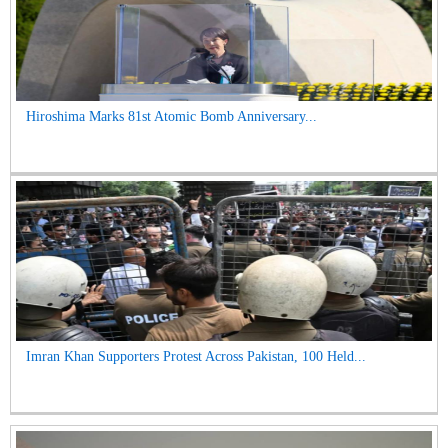
Hiroshima Marks 81st Atomic Bomb Anniversary...
Imran Khan Supporters Protest Across Pakistan, 100 Held...