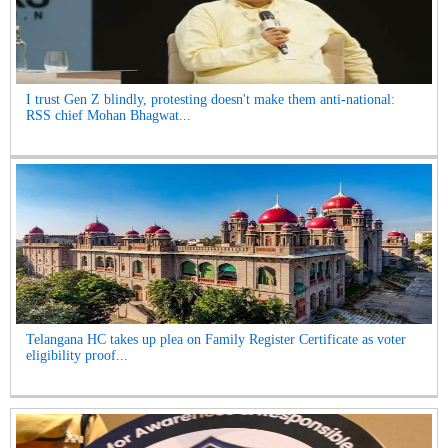
I trust Gen Z blindly, protesting doesn't make them anti-national:
RSS chief Mohan Bhagwat...
Telangana HC takes up plea on Family Register Certificate as voter
eligibility proof...