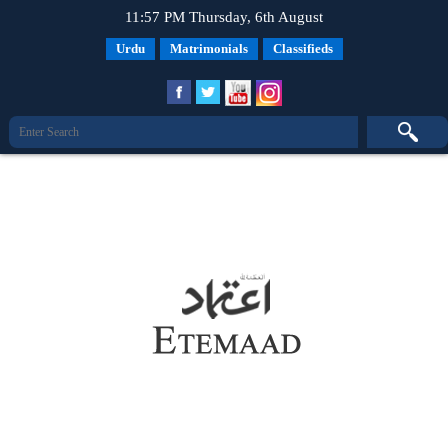
11:57 PM Thursday, 6th August
Urdu
Matrimonials
Classifieds