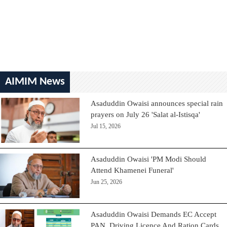
AIMIM News
Asaduddin Owaisi announces special rain
prayers on July 26 'Salat al-Istisqa'
Jul 15, 2026
Asaduddin Owaisi 'PM Modi Should
Attend Khamenei Funeral'
Jun 25, 2026
Asaduddin Owaisi Demands EC Accept
PAN, Driving Licence And Ration Cards