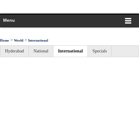
Menu
>
>
Home
World
International
Hyderabad
National
International
Specials