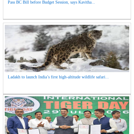
Pass BC Bill before Budget Session, says Kavitha...
Ladakh to launch India’s first high-altitude wildlife safari...