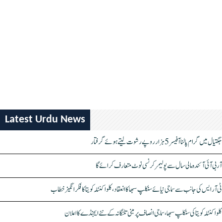
Latest Urdu News
جگتیال میں گرام پالنا آفیسر 5 ہزار روپے رشوت لیتے ہوئے گرفتار
آر بی آئی آئندہ مالی سال سے پولیمر کرنسی نوٹ متعارف کرائے گا
ٹی آر ایس کی جانب سے سماجی نیائے سنکلپ سبھا کا انعقاد، کلواکنٹلہ کویتا کا فکر انگیز خطاب
کلواکنٹلہ کویتا کی سنکلپ سبھا، سماجی انصاف پر مبنی تلنگانہ کے نئے ایجنڈے کا اعلان