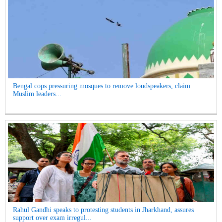
Bengal cops pressuring mosques to remove loudspeakers, claim
Muslim leaders...
Rahul Gandhi speaks to protesting students in Jharkhand, assures
support over exam irregul...