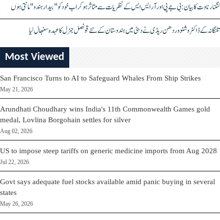
کنگنا رناوت کا بیان: بی جے پی اور آر ایس ایس کے نظریات سے متاثر ہو کر اب خود کو "بیدار ہندو" مانتی ہوں
تلنگانہ کے ڈاکٹر وشنو وردھن ریڈی نے دبئی میں ہندوستان کے نئے قونصل جنرل کا عہدہ سنبھال لیا
Most Viewed
San Francisco Turns to AI to Safeguard Whales From Ship Strikes
May 21, 2026
Arundhati Choudhary wins India's 11th Commonwealth Games gold
medal, Lovlina Borgohain settles for silver
Aug 02, 2026
US to impose steep tariffs on generic medicine imports from Aug 2028
Jul 22, 2026
Govt says adequate fuel stocks available amid panic buying in several
states
May 26, 2026