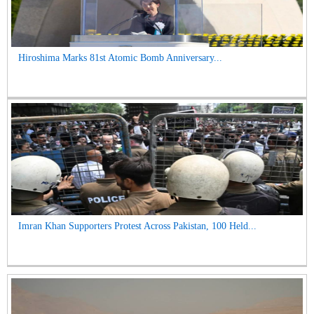
Hiroshima Marks 81st Atomic Bomb Anniversary...
Imran Khan Supporters Protest Across Pakistan, 100 Held...