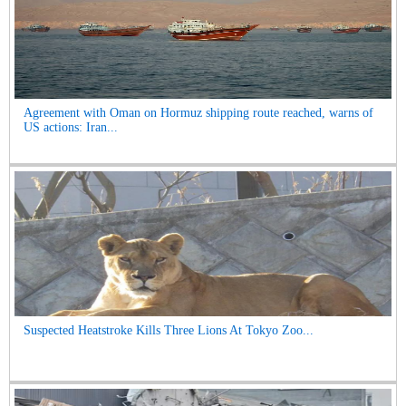
Agreement with Oman on Hormuz shipping route reached, warns of
US actions: Iran...
Suspected Heatstroke Kills Three Lions At Tokyo Zoo...