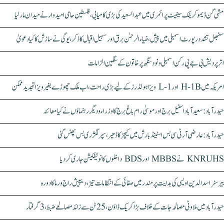
مشی گن ڈیموکریٹک سینیٹ پرائمری میں عبدالسعید کی بڑی کامیابی، فلسطین حامی امیدوار نے میدان مار لیا
سنبھل تشدد رپورٹ اسمبلی میں پیش، ضیاء الرحمٰن برق اور سہیل اقبال کا ذکر، یوگی نے سازش کا کیا دعویٰ
اتر پردیش بی جے پی رکن اسمبلی ونود سنگھ پر خاتون کے سنگین الزامات
امریکہ میں H-1B اور L-1 ویزا ہولڈرز کے لیے بڑی راحت، اب ملک چھوڑے بغیر ویزا تجدید ممکن
حیدرآباد: سعیدآباد اسٹیل برج اور موسیٰ رام باغ برج کا وزراء و دیگر رہنماؤں نے کیا معائنہ
حیدرآباد: عارضی آر ٹی سی بس اسٹینڈ بارش میں کیچڑ کا ڈھیر، سپر لگژری بس پھنس گئی
KNRUHS نے MBBS اور BDS داخلوں کا نوٹیفکیشن جاری کر دیا
بیرسٹر اسدالدین اویسی کی ہدایت پر مندر میں صفائی کے انتظامات تیز، دیپیش راج ورما کا دورہ
حیدرآباد میں ملاوٹی مصالحہ جات کے خلاف بڑا کریک ڈاؤن، 25 ٹن سے زائد مصالحے ضبط، 3 گرفتار