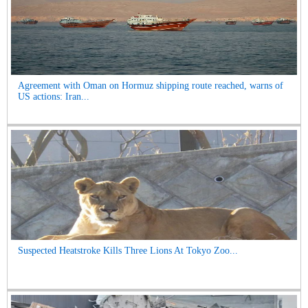
Agreement with Oman on Hormuz shipping route reached, warns of
US actions: Iran...
Suspected Heatstroke Kills Three Lions At Tokyo Zoo...