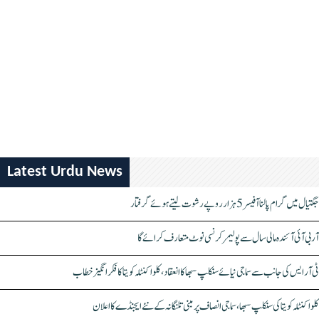
Latest Urdu News
جگتیال میں گرام پالنا آفیسر 5 ہزار روپے رشوت لیتے ہوئے گرفتار
آر بی آئی آئندہ مالی سال سے پولیمر کرنسی نوٹ متعارف کرائے گا
ٹی آر ایس کی جانب سے سماجی نیائے سنکلپ سبھا کا انعقاد، کلواکنٹلہ کویتا کا فکر انگیز خطاب
کلواکنٹلہ کویتا کی سنکلپ سبھا، سماجی انصاف پر مبنی تلنگانہ کے نئے ایجنڈے کا اعلان