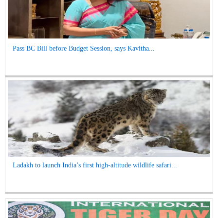
Pass BC Bill before Budget Session, says Kavitha...
Ladakh to launch India’s first high-altitude wildlife safari...