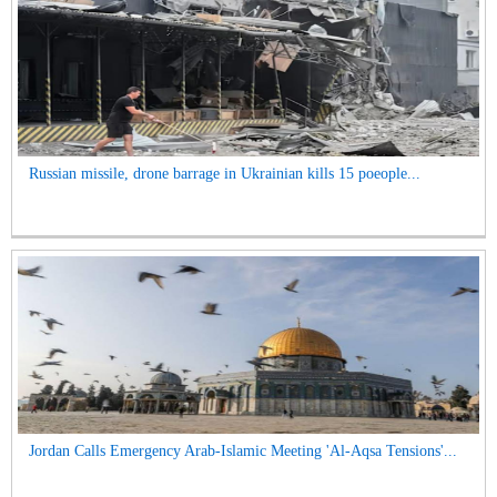
Russian missile, drone barrage in Ukrainian kills 15 poeople...
Jordan Calls Emergency Arab-Islamic Meeting 'Al-Aqsa Tensions'...