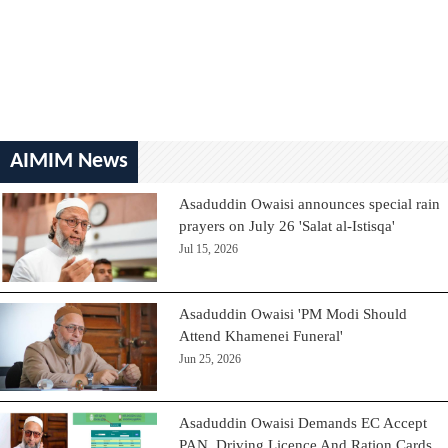
AIMIM News
Asaduddin Owaisi announces special rain
prayers on July 26 'Salat al-Istisqa'
Jul 15, 2026
Asaduddin Owaisi 'PM Modi Should
Attend Khamenei Funeral'
Jun 25, 2026
Asaduddin Owaisi Demands EC Accept
PAN, Driving Licence And Ration Cards