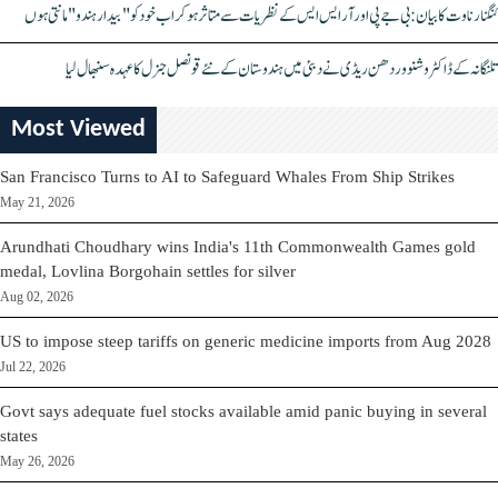
کنگنا رناوت کا بیان: بی جے پی اور آر ایس ایس کے نظریات سے متاثر ہو کر اب خود کو "بیدار ہندو" مانتی ہوں
تلنگانہ کے ڈاکٹر وشنو وردھن ریڈی نے دبئی میں ہندوستان کے نئے قونصل جنرل کا عہدہ سنبھال لیا
Most Viewed
San Francisco Turns to AI to Safeguard Whales From Ship Strikes
May 21, 2026
Arundhati Choudhary wins India's 11th Commonwealth Games gold
medal, Lovlina Borgohain settles for silver
Aug 02, 2026
US to impose steep tariffs on generic medicine imports from Aug 2028
Jul 22, 2026
Govt says adequate fuel stocks available amid panic buying in several
states
May 26, 2026