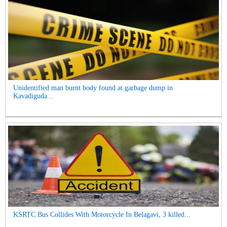
Unidentified man burnt body found at garbage dump in
Kavadiguda...
KSRTC Bus Collides With Motorcycle In Belagavi, 3 killed...