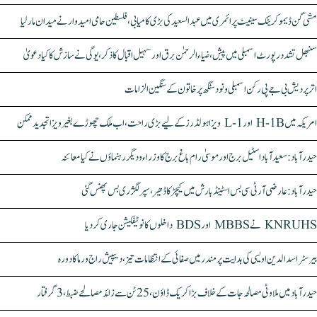
مشی گن ڈیموکریٹک سینیٹ پرائمری میں عبدالسعید کی بڑی کامیابی، فلسطین حامی امیدوار نے میدان مار لیا
سنبھل تشدد رپورٹ اسمبلی میں پیش، ضیاء الرحمٰن برق اور سہیل اقبال کا ذکر، یوگی نے سازش کا کیا دعویٰ
اتر پردیش بی جے پی رکن اسمبلی ونود سنگھ پر خاتون کے سنگین الزامات
امریکہ میں H-1B اور L-1 ویزا ہولڈرز کے لیے بڑی راحت، اب ملک چھوڑے بغیر ویزا تجدید ممکن
حیدرآباد: سعیدآباد اسٹیل برج اور موسیٰ رام باغ برج کا وزراء و دیگر رہنماؤں نے کیا معائنہ
حیدرآباد: عارضی آر ٹی سی بس اسٹینڈ بارش میں کیچڑ کا ڈھیر، سپر لگژری بس پھنس گئی
KNRUHS نے MBBS اور BDS داخلوں کا نوٹیفکیشن جاری کر دیا
بیرسٹر اسدالدین اویسی کی ہدایت پر مندر میں صفائی کے انتظامات تیز، دیپیش راج ورما کا دورہ
حیدرآباد میں ملاوٹی مصالحہ جات کے خلاف بڑا کریک ڈاؤن، 25 ٹن سے زائد مصالحے ضبط، 3 گرفتار