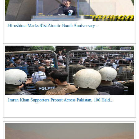
Hiroshima Marks 81st Atomic Bomb Anniversary...
Imran Khan Supporters Protest Across Pakistan, 100 Held...