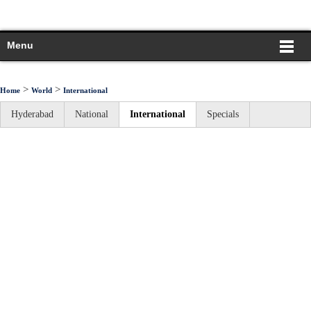
Menu
>
>
Home
World
International
Hyderabad
National
International
Specials