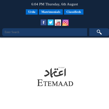
6:04 PM Thursday, 6th August
Urdu
Matrimonials
Classifieds