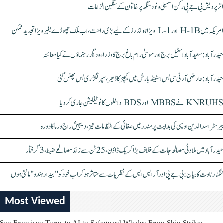
اتر پردیش بی جے پی رکن اسمبلی ونود سنگھ پر خاتون کے سنگین الزامات
امریکہ میں H-1B اور L-1 ویزا ہولڈرز کے لیے بڑی راحت، اب ملک چھوڑے بغیر ویزا تجدید ممکن
حیدرآباد: سعیدآباد اسٹیل برج اور موسیٰ رام باغ برج کا وزراء و دیگر رہنماؤں نے کیا معائنہ
حیدرآباد: عارضی آر ٹی سی بس اسٹینڈ بارش میں کیچڑ کا ڈھیر، سپر لگژری بس پھنس گئی
KNRUHS نے MBBS اور BDS داخلوں کا نوٹیفکیشن جاری کر دیا
بیرسٹر اسدالدین اویسی کی ہدایت پر مندر میں صفائی کے انتظامات تیز، دیپیش راج ورما کا دورہ
حیدرآباد میں ملاوٹی مصالحہ جات کے خلاف بڑا کریک ڈاؤن، 25 ٹن سے زائد مصالحے ضبط، 3 گرفتار
کنگنا رناوت کا بیان: بی جے پی اور آر ایس ایس کے نظریات سے متاثر ہو کر اب خود کو "بیدار ہندو" مانتی ہوں
Most Viewed
San Francisco Turns to AI to Safeguard Whales From Ship Strikes