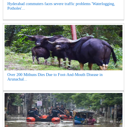
Hyderabad commuters faces severe traffic problems 'Waterlogging,
Potholes'...
Over 200 Mithuns Dies Due to Foot-And-Mouth Disease in
Arunachal...