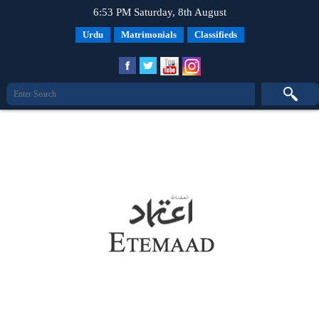
6:53 PM Saturday, 8th August
Urdu
Matrimonials
Classifieds