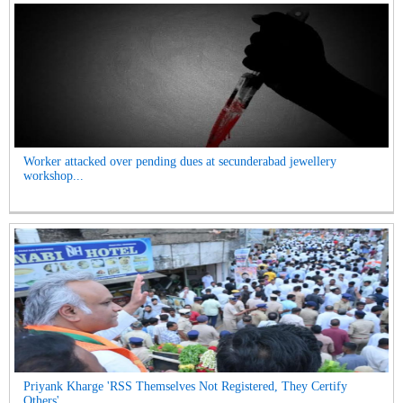
Worker attacked over pending dues at secunderabad jewellery
workshop...
Priyank Kharge 'RSS Themselves Not Registered, They Certify
Others'...