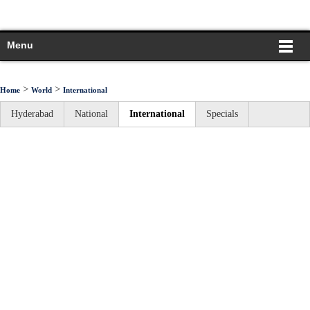
Menu
>
>
Home
World
International
Hyderabad
National
International
Specials