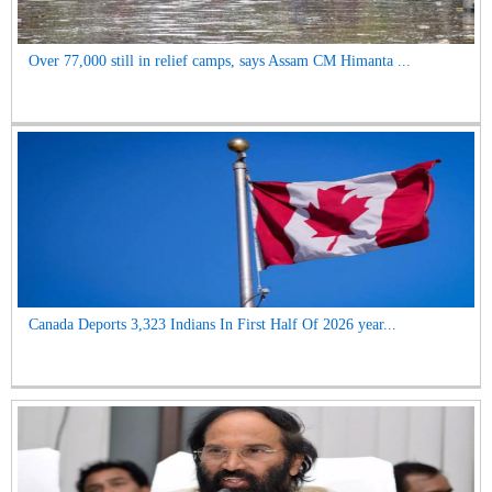
Over 77,000 still in relief camps, says Assam CM Himanta ...
Canada Deports 3,323 Indians In First Half Of 2026 year...