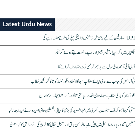
Latest Urdu News
UPI صارفین کے لیے بڑی خبر، ڈیجیٹل ادائیگی پہلے کی طرح مفت رہے گی
جگتیال میں گرام پالنا آفیسر 5 ہزار روپے رشوت لیتے ہوئے گرفتار
آر بی آئی آئندہ مالی سال سے پولیمر کرنسی نوٹ متعارف کرائے گا
ٹی آر ایس کی جانب سے سماجی نیائے سنکلپ سبھا کا انعقاد، کلواکنٹلہ کویتا کا فکر انگیز خطاب
کلواکنٹلہ کویتا کی سنکلپ سبھا، سماجی انصاف پر مبنی تلنگانہ کے نئے ایجنڈے کا اعلان
مشی گن ڈیموکریٹک سینیٹ پرائمری میں عبدالسعید کی بڑی کامیابی، فلسطین حامی امیدوار نے میدان مار لیا
سنبھل تشدد رپورٹ اسمبلی میں پیش، ضیاء الرحمٰن برق اور سہیل اقبال کا ذکر، یوگی نے سازش کا کیا دعویٰ