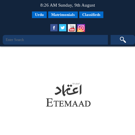
8:26 AM Sunday, 9th August
Urdu
Matrimonials
Classifieds