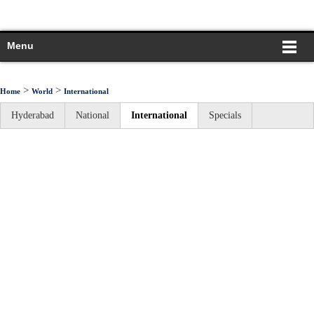
Menu
>
>
Home
World
International
Hyderabad
National
International
Specials