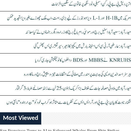
اتر پردیش بی جے پی رکن اسمبلی ونود سنگھ پر خاتون کے سنگین الزامات
امریکہ میں H-1B اور L-1 ویزا ہولڈرز کے لیے بڑی راحت، اب ملک چھوڑے بغیر ویزا تجدید ممکن
حیدرآباد: سعیدآباد اسٹیل برج اور موسیٰ رام باغ برج کا وزراء و دیگر رہنماؤں نے کیا معائنہ
حیدرآباد: عارضی آر ٹی سی بس اسٹینڈ بارش میں کیچڑ کا ڈھیر، سپر لگژری بس پھنس گئی
KNRUHS نے MBBS اور BDS داخلوں کا نوٹیفکیشن جاری کر دیا
بیرسٹر اسدالدین اویسی کی ہدایت پر مندر میں صفائی کے انتظامات تیز، دیپیش راج ورما کا دورہ
حیدرآباد میں ملاوٹی مصالحہ جات کے خلاف بڑا کریک ڈاؤن، 25 ٹن سے زائد مصالحے ضبط، 3 گرفتار
کنگنا رناوت کا بیان: بی جے پی اور آر ایس ایس کے نظریات سے متاثر ہو کر اب خود کو "بیدار ہندو" مانتی ہوں
Most Viewed
San Francisco Turns to AI to Safeguard Whales From Ship Strikes