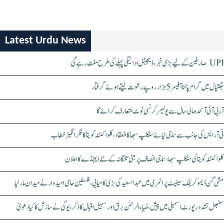
Latest Urdu News
UPI صارفین کے لیے بڑی خبر، ڈیجیٹل ادائیگی پہلے کی طرح مفت رہے گی
جگتیال میں گرام پالنا آفیسر 5 ہزار روپے رشوت لیتے ہوئے گرفتار
آر بی آئی آئندہ مالی سال سے پولیمر کرنسی نوٹ متعارف کرائے گا
ٹی آر ایس کی جانب سے سماجی نیائے سنکلپ سبھا کا انعقاد، کلواکنٹلہ کویتا کا فکر انگیز خطاب
کلواکنٹلہ کویتا کی سنکلپ سبھا، سماجی انصاف پر مبنی تلنگانہ کے نئے ایجنڈے کا اعلان
مشی گن ڈیموکریٹک سینیٹ پرائمری میں عبدالسعید کی بڑی کامیابی، فلسطین حامی امیدوار نے میدان مار لیا
سنبھل تشدد رپورٹ اسمبلی میں پیش، ضیاء الرحمٰن برق اور سہیل اقبال کا ذکر، یوگی نے سازش کا کیا دعویٰ