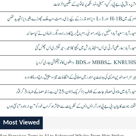
اتر پردیش بی جے پی رکن اسمبلی ونود سنگھ پر خاتون کے سنگین الزامات
امریکہ میں H-1B اور L-1 ویزا ہولڈرز کے لیے بڑی راحت، اب ملک چھوڑے بغیر ویزا تجدید ممکن
حیدرآباد: سعیدآباد اسٹیل برج اور موسیٰ رام باغ برج کا وزراء و دیگر رہنماؤں نے کیا معائنہ
حیدرآباد: عارضی آر ٹی سی بس اسٹینڈ بارش میں کیچڑ کا ڈھیر، سپر لگژری بس پھنس گئی
KNRUHS نے MBBS اور BDS داخلوں کا نوٹیفکیشن جاری کر دیا
بیرسٹر اسدالدین اویسی کی ہدایت پر مندر میں صفائی کے انتظامات تیز، دیپیش راج ورما کا دورہ
حیدرآباد میں ملاوٹی مصالحہ جات کے خلاف بڑا کریک ڈاؤن، 25 ٹن سے زائد مصالحے ضبط، 3 گرفتار
کنگنا رناوت کا بیان: بی جے پی اور آر ایس ایس کے نظریات سے متاثر ہو کر اب خود کو "بیدار ہندو" مانتی ہوں
Most Viewed
San Francisco Turns to AI to Safeguard Whales From Ship Strikes