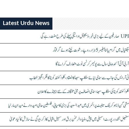
Latest Urdu News
UPI صارفین کے لیے بڑی خبر، ڈیجیٹل ادائیگی پہلے کی طرح مفت رہے گی
جگتیال میں گرام پالنا آفیسر 5 ہزار روپے رشوت لیتے ہوئے گرفتار
آر بی آئی آئندہ مالی سال سے پولیمر کرنسی نوٹ متعارف کرائے گا
ٹی آر ایس کی جانب سے سماجی نیائے سنکلپ سبھا کا انعقاد، کلواکنٹلہ کویتا کا فکر انگیز خطاب
کلواکنٹلہ کویتا کی سنکلپ سبھا، سماجی انصاف پر مبنی تلنگانہ کے نئے ایجنڈے کا اعلان
مشی گن ڈیموکریٹک سینیٹ پرائمری میں عبدالسعید کی بڑی کامیابی، فلسطین حامی امیدوار نے میدان مار لیا
سنبھل تشدد رپورٹ اسمبلی میں پیش، ضیاء الرحمٰن برق اور سہیل اقبال کا ذکر، یوگی نے سازش کا کیا دعویٰ