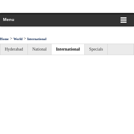
Menu
>
>
Home
World
International
Hyderabad
National
International
Specials