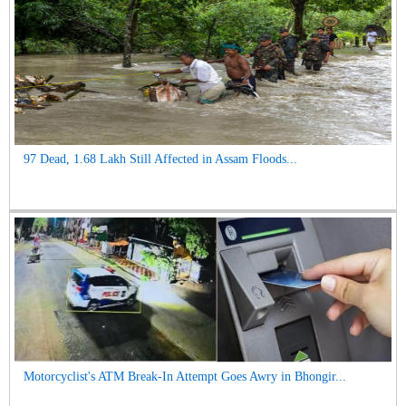
97 Dead, 1.68 Lakh Still Affected in Assam Floods...
Motorcyclist's ATM Break-In Attempt Goes Awry in Bhongir...