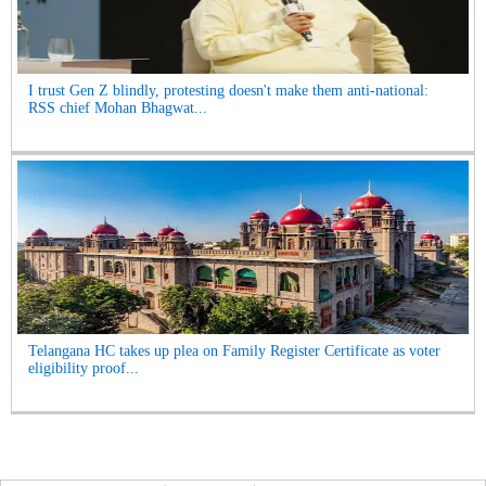
I trust Gen Z blindly, protesting doesn't make them anti-national:
RSS chief Mohan Bhagwat...
Telangana HC takes up plea on Family Register Certificate as voter
eligibility proof...