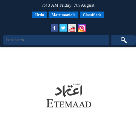
7:40 AM Friday, 7th August
Urdu
Matrimonials
Classifieds