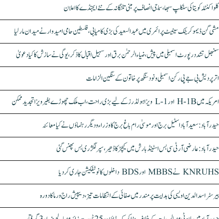
کلواکنٹلہ کویتا کی سنکلپ سبھا، سماجی انصاف پر مبنی تلنگانہ کے نئے ایجنڈے کا اعلان
مشی گن ڈیموکریٹک سینیٹ پرائمری میں عبدالسعید کی بڑی کامیابی، فلسطین حامی امیدوار نے میدان مار لیا
سنبھل تشدد رپورٹ اسمبلی میں پیش، ضیاء الرحمٰن برق اور سہیل اقبال کا ذکر، یوگی نے سازش کا کیا دعویٰ
اتر پردیش بی جے پی رکن اسمبلی ونود سنگھ پر خاتون کے سنگین الزامات
امریکہ میں H-1B اور L-1 ویزا ہولڈرز کے لیے بڑی راحت، اب ملک چھوڑے بغیر ویزا تجدید ممکن
حیدرآباد: سعیدآباد اسٹیل برج اور موسیٰ رام باغ برج کا وزراء و دیگر رہنماؤں نے کیا معائنہ
حیدرآباد: عارضی آر ٹی سی بس اسٹینڈ بارش میں کیچڑ کا ڈھیر، سپر لگژری بس پھنس گئی
KNRUHS نے MBBS اور BDS داخلوں کا نوٹیفکیشن جاری کر دیا
بیرسٹر اسدالدین اویسی کی ہدایت پر مندر میں صفائی کے انتظامات تیز، دیپیش راج ورما کا دورہ