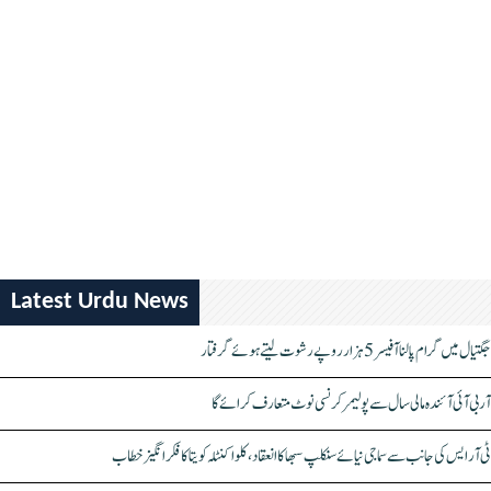
Latest Urdu News
جگتیال میں گرام پالنا آفیسر 5 ہزار روپے رشوت لیتے ہوئے گرفتار
آر بی آئی آئندہ مالی سال سے پولیمر کرنسی نوٹ متعارف کرائے گا
ٹی آر ایس کی جانب سے سماجی نیائے سنکلپ سبھا کا انعقاد، کلواکنٹلہ کویتا کا فکر انگیز خطاب