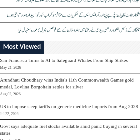
حیدرآباد میں ملاوٹی مصالحہ جات کے خلاف بڑا کریک ڈاؤن، 25 ٹن سے زائد مصالحے ضبط، 3 گرفتار
کنگنا رناوت کا بیان: بی جے پی اور آر ایس ایس کے نظریات سے متاثر ہو کر اب خود کو "بیدار ہندو" مانتی ہوں
تلنگانہ کے ڈاکٹر وشنو وردھن ریڈی نے دبئی میں ہندوستان کے نئے قونصل جنرل کا عہدہ سنبھال لیا
Most Viewed
San Francisco Turns to AI to Safeguard Whales From Ship Strikes
May 21, 2026
Arundhati Choudhary wins India's 11th Commonwealth Games gold
medal, Lovlina Borgohain settles for silver
Aug 02, 2026
US to impose steep tariffs on generic medicine imports from Aug 2028
Jul 22, 2026
Govt says adequate fuel stocks available amid panic buying in several
states