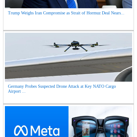
Trump Weighs Iran Compromise as Strait of Hormuz Deal Nears...
Germany Probes Suspected Drone Attack at Key NATO Cargo
Airport ...