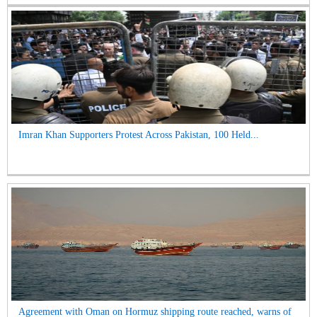
Imran Khan Supporters Protest Across Pakistan, 100 Held...
Agreement with Oman on Hormuz shipping route reached, warns of