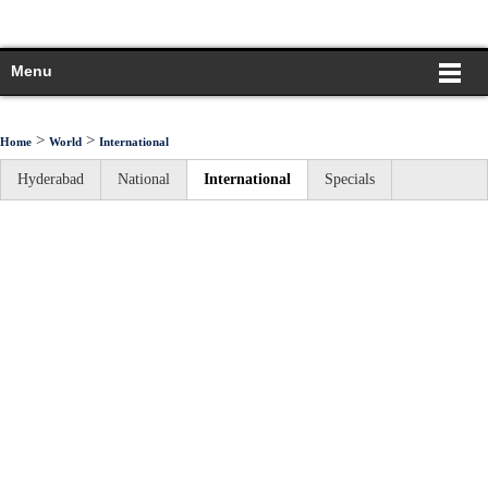
Menu
>
>
Home
World
International
Hyderabad
National
International
Specials