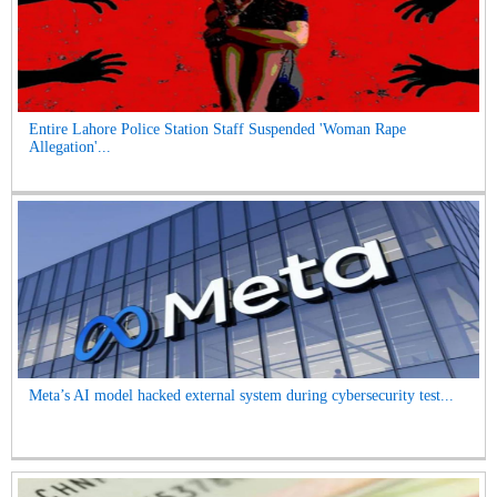
Entire Lahore Police Station Staff Suspended 'Woman Rape
Allegation'...
Meta’s AI model hacked external system during cybersecurity test...