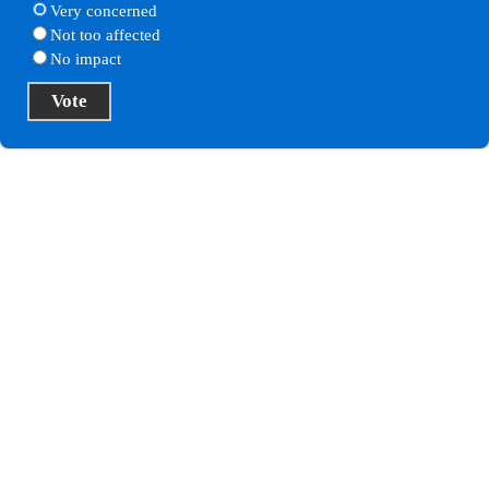
Very concerned
Not too affected
No impact