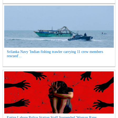
Srilanka Navy 'Indian fishing trawler carrying 11 crew members
rescued'...
Entire Lahore Police Station Staff Suspended 'Woman Rape