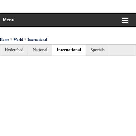
Menu
>
>
Home
World
International
Hyderabad
National
International
Specials