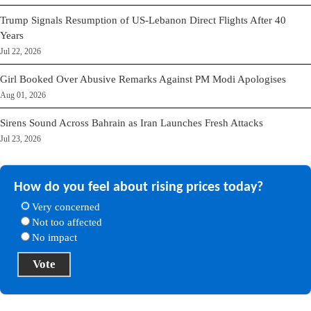
Trump Signals Resumption of US-Lebanon Direct Flights After 40
Years
Jul 22, 2026
Girl Booked Over Abusive Remarks Against PM Modi Apologises
Aug 01, 2026
Sirens Sound Across Bahrain as Iran Launches Fresh Attacks
Jul 23, 2026
How do you feel about rising prices today?
Very concerned
Not too affected
No impact