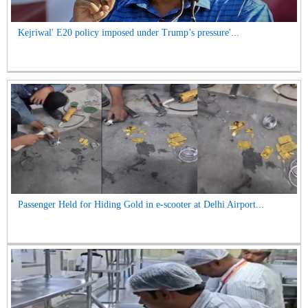
Kejriwal' E20 policy imposed under Trump’s pressure'...
Passenger Held for Hiding Gold in e-scooter at Delhi Airport...