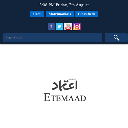
5:08 PM Friday, 7th August
Urdu
Matrimonials
Classifieds