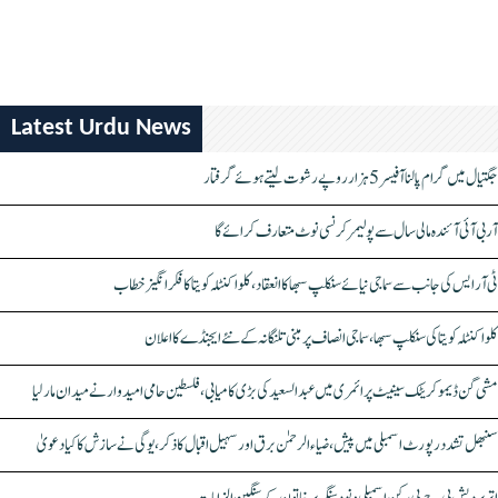
Latest Urdu News
جگتیال میں گرام پالنا آفیسر 5 ہزار روپے رشوت لیتے ہوئے گرفتار
آر بی آئی آئندہ مالی سال سے پولیمر کرنسی نوٹ متعارف کرائے گا
ٹی آر ایس کی جانب سے سماجی نیائے سنکلپ سبھا کا انعقاد، کلواکنٹلہ کویتا کا فکر انگیز خطاب
کلواکنٹلہ کویتا کی سنکلپ سبھا، سماجی انصاف پر مبنی تلنگانہ کے نئے ایجنڈے کا اعلان
مشی گن ڈیموکریٹک سینیٹ پرائمری میں عبدالسعید کی بڑی کامیابی، فلسطین حامی امیدوار نے میدان مار لیا
سنبھل تشدد رپورٹ اسمبلی میں پیش، ضیاء الرحمٰن برق اور سہیل اقبال کا ذکر، یوگی نے سازش کا کیا دعویٰ