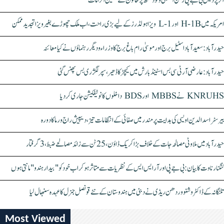
اتر پردیش بی جے پی رکن اسمبلی ونود سنگھ پر خاتون کے سنگین الزامات
امریکہ میں H-1B اور L-1 ویزا ہولڈرز کے لیے بڑی راحت، اب ملک چھوڑے بغیر ویزا تجدید ممکن
حیدرآباد: سعیدآباد اسٹیل برج اور موسیٰ رام باغ برج کا وزراء و دیگر رہنماؤں نے کیا معائنہ
حیدرآباد: عارضی آر ٹی سی بس اسٹینڈ بارش میں کیچڑ کا ڈھیر، سپر لگژری بس پھنس گئی
KNRUHS نے MBBS اور BDS داخلوں کا نوٹیفکیشن جاری کر دیا
بیرسٹر اسدالدین اویسی کی ہدایت پر مندر میں صفائی کے انتظامات تیز، دیپیش راج ورما کا دورہ
حیدرآباد میں ملاوٹی مصالحہ جات کے خلاف بڑا کریک ڈاؤن، 25 ٹن سے زائد مصالحے ضبط، 3 گرفتار
کنگنا رناوت کا بیان: بی جے پی اور آر ایس ایس کے نظریات سے متاثر ہو کر اب خود کو "بیدار ہندو" مانتی ہوں
تلنگانہ کے ڈاکٹر وشنو وردھن ریڈی نے دبئی میں ہندوستان کے نئے قونصل جنرل کا عہدہ سنبھال لیا
Most Viewed