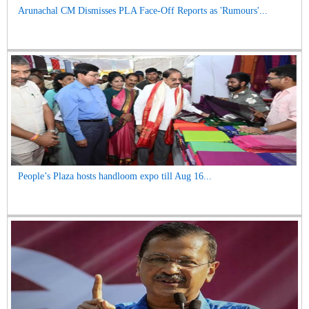
Arunachal CM Dismisses PLA Face-Off Reports as 'Rumours'...
People’s Plaza hosts handloom expo till Aug 16...