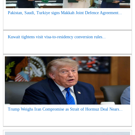
Pakistan, Saudi, Turkiye signs Makkah Joint Defence Agreement...
Kuwait tightens visit visa-to-residency conversion rules...
Trump Weighs Iran Compromise as Strait of Hormuz Deal Nears...