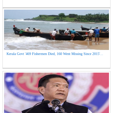
Kerala Govt '469 Fishermen Died, 160 Went Missing Since 2015'...