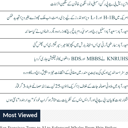
اتر پردیش بی جے پی رکن اسمبلی ونود سنگھ پر خاتون کے سنگین الزامات
امریکہ میں H-1B اور L-1 ویزا ہولڈرز کے لیے بڑی راحت، اب ملک چھوڑے بغیر ویزا تجدید ممکن
حیدرآباد: سعیدآباد اسٹیل برج اور موسیٰ رام باغ برج کا وزراء و دیگر رہنماؤں نے کیا معائنہ
حیدرآباد: عارضی آر ٹی سی بس اسٹینڈ بارش میں کیچڑ کا ڈھیر، سپر لگژری بس پھنس گئی
KNRUHS نے MBBS اور BDS داخلوں کا نوٹیفکیشن جاری کر دیا
بیرسٹر اسدالدین اویسی کی ہدایت پر مندر میں صفائی کے انتظامات تیز، دیپیش راج ورما کا دورہ
حیدرآباد میں ملاوٹی مصالحہ جات کے خلاف بڑا کریک ڈاؤن، 25 ٹن سے زائد مصالحے ضبط، 3 گرفتار
کنگنا رناوت کا بیان: بی جے پی اور آر ایس ایس کے نظریات سے متاثر ہو کر اب خود کو "بیدار ہندو" مانتی ہوں
Most Viewed
San Francisco Turns to AI to Safeguard Whales From Ship Strikes