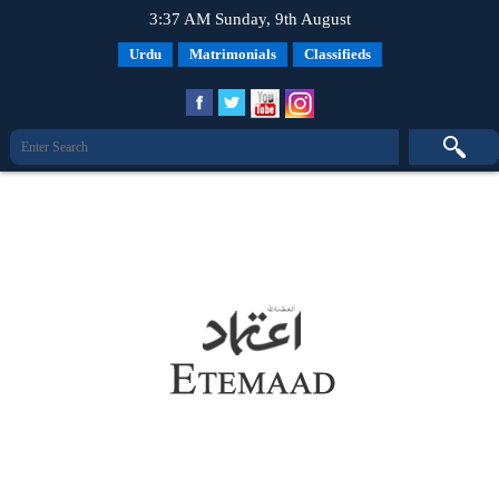
3:37 AM Sunday, 9th August
Urdu
Matrimonials
Classifieds