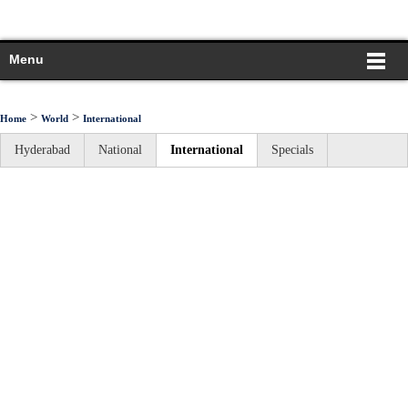
Menu
>
>
Home
World
International
Hyderabad
National
International
Specials