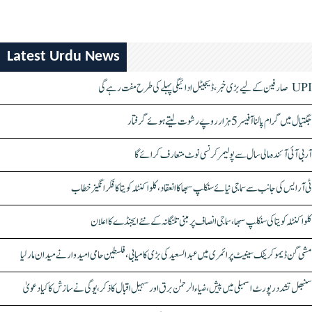
Latest Urdu News
UPI صارفین کے لیے بڑی خبر، ڈیجیٹل ادائیگی پہلے کی طرح مفت رہے گی
جگتیال میں گرام پالنا آفیسر 5 ہزار روپے رشوت لیتے ہوئے گرفتار
آر بی آئی آئندہ مالی سال سے پولیمر کرنسی نوٹ متعارف کرائے گا
ٹی آر ایس کی جانب سے سماجی نیائے سنکلپ سبھا کا انعقاد، کلواکنٹلہ کویتا کا فکر انگیز خطاب
کلواکنٹلہ کویتا کی سنکلپ سبھا، سماجی انصاف پر مبنی تلنگانہ کے نئے ایجنڈے کا اعلان
مشی گن ڈیموکریٹک سینیٹ پرائمری میں عبدالسعید کی بڑی کامیابی، فلسطین حامی امیدوار نے میدان مار لیا
سنبھل تشدد رپورٹ اسمبلی میں پیش، ضیاء الرحمٰن برق اور سہیل اقبال کا ذکر، یوگی نے سازش کا کیا دعویٰ