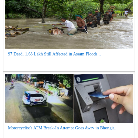
97 Dead, 1.68 Lakh Still Affected in Assam Floods...
Motorcyclist's ATM Break-In Attempt Goes Awry in Bhongir...