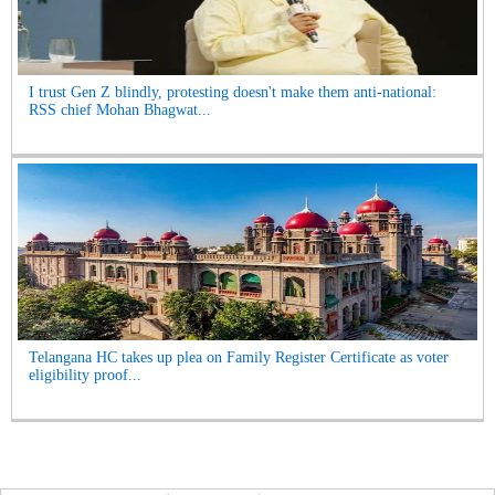
I trust Gen Z blindly, protesting doesn't make them anti-national:
RSS chief Mohan Bhagwat...
Telangana HC takes up plea on Family Register Certificate as voter
eligibility proof...