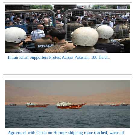
Imran Khan Supporters Protest Across Pakistan, 100 Held...
Agreement with Oman on Hormuz shipping route reached, warns of