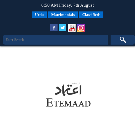
6:50 AM Friday, 7th August
Urdu
Matrimonials
Classifieds