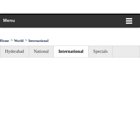
Menu
>
>
Home
World
International
Hyderabad
National
International
Specials