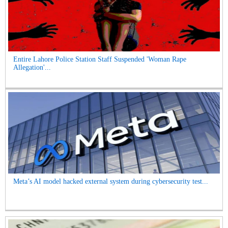
Entire Lahore Police Station Staff Suspended 'Woman Rape
Allegation'...
Meta’s AI model hacked external system during cybersecurity test...