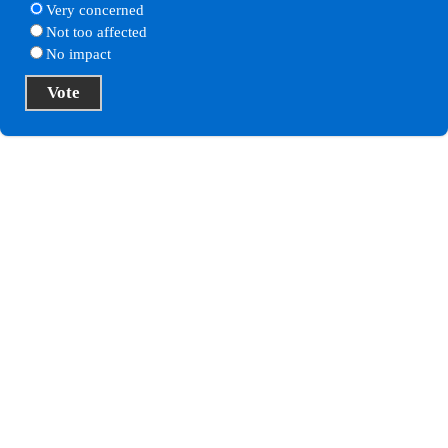
Very concerned
Not too affected
No impact