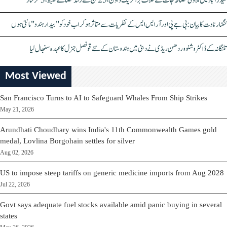
حیدرآباد میں ملاوٹی مصالحہ جات کے خلاف بڑا کریک ڈاؤن، 25 ٹن سے زائد مصالحے ضبط، 3 گرفتار
کنگنا رناوت کا بیان: بی جے پی اور آر ایس ایس کے نظریات سے متاثر ہو کر اب خود کو "بیدار ہندو" مانتی ہوں
تلنگانہ کے ڈاکٹر وشنو وردھن ریڈی نے دبئی میں ہندوستان کے نئے قونصل جنرل کا عہدہ سنبھال لیا
Most Viewed
San Francisco Turns to AI to Safeguard Whales From Ship Strikes
May 21, 2026
Arundhati Choudhary wins India's 11th Commonwealth Games gold
medal, Lovlina Borgohain settles for silver
Aug 02, 2026
US to impose steep tariffs on generic medicine imports from Aug 2028
Jul 22, 2026
Govt says adequate fuel stocks available amid panic buying in several
states