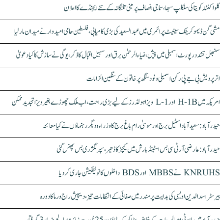
کلواکنٹلہ کویتا کی سنکلپ سبھا، سماجی انصاف پر مبنی تلنگانہ کے نئے ایجنڈے کا اعلان
مشی گن ڈیموکریٹک سینیٹ پرائمری میں عبدالسعید کی بڑی کامیابی، فلسطین حامی امیدوار نے میدان مار لیا
سنبھل تشدد رپورٹ اسمبلی میں پیش، ضیاء الرحمٰن برق اور سہیل اقبال کا ذکر، یوگی نے سازش کا کیا دعویٰ
اتر پردیش بی جے پی رکن اسمبلی ونود سنگھ پر خاتون کے سنگین الزامات
امریکہ میں H-1B اور L-1 ویزا ہولڈرز کے لیے بڑی راحت، اب ملک چھوڑے بغیر ویزا تجدید ممکن
حیدرآباد: سعیدآباد اسٹیل برج اور موسیٰ رام باغ برج کا وزراء و دیگر رہنماؤں نے کیا معائنہ
حیدرآباد: عارضی آر ٹی سی بس اسٹینڈ بارش میں کیچڑ کا ڈھیر، سپر لگژری بس پھنس گئی
KNRUHS نے MBBS اور BDS داخلوں کا نوٹیفکیشن جاری کر دیا
بیرسٹر اسدالدین اویسی کی ہدایت پر مندر میں صفائی کے انتظامات تیز، دیپیش راج ورما کا دورہ