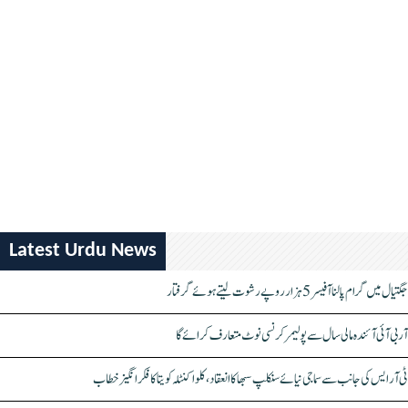
Latest Urdu News
جگتیال میں گرام پالنا آفیسر 5 ہزار روپے رشوت لیتے ہوئے گرفتار
آر بی آئی آئندہ مالی سال سے پولیمر کرنسی نوٹ متعارف کرائے گا
ٹی آر ایس کی جانب سے سماجی نیائے سنکلپ سبھا کا انعقاد، کلواکنٹلہ کویتا کا فکر انگیز خطاب