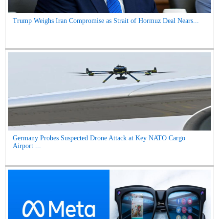
Trump Weighs Iran Compromise as Strait of Hormuz Deal Nears...
Germany Probes Suspected Drone Attack at Key NATO Cargo
Airport ...