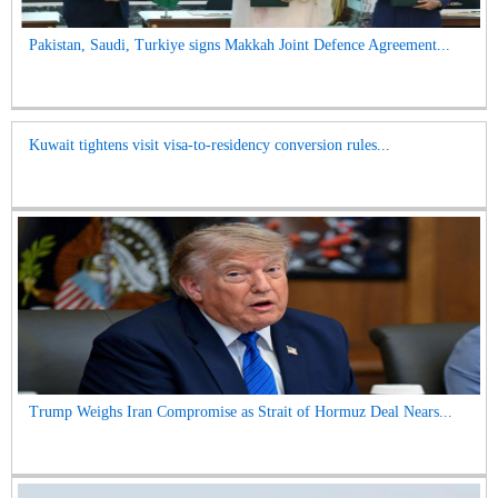
Pakistan, Saudi, Turkiye signs Makkah Joint Defence Agreement...
Kuwait tightens visit visa-to-residency conversion rules...
Trump Weighs Iran Compromise as Strait of Hormuz Deal Nears...