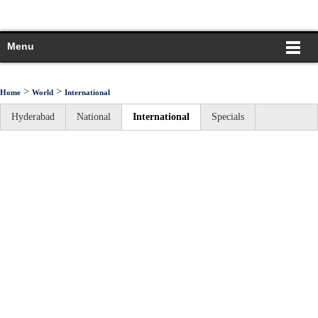
Menu
>
>
Home
World
International
Hyderabad
National
International
Specials