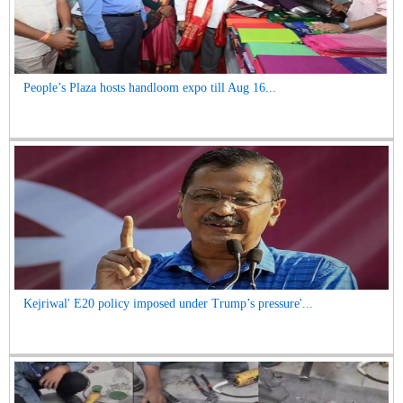
People’s Plaza hosts handloom expo till Aug 16...
Kejriwal' E20 policy imposed under Trump’s pressure'...