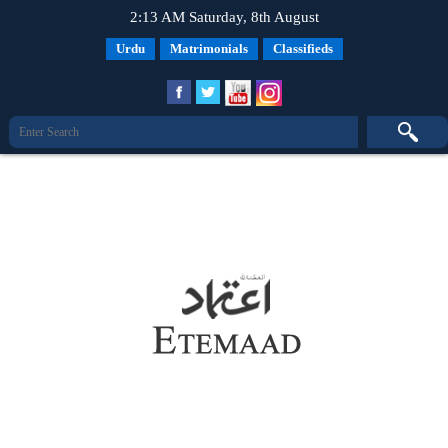
2:13 AM Saturday, 8th August
Urdu
Matrimonials
Classifieds