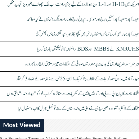
امریکہ میں H-1B اور L-1 ویزا ہولڈرز کے لیے بڑی راحت، اب ملک چھوڑے بغیر ویزا تجدید ممکن
حیدرآباد: سعیدآباد اسٹیل برج اور موسیٰ رام باغ برج کا وزراء و دیگر رہنماؤں نے کیا معائنہ
حیدرآباد: عارضی آر ٹی سی بس اسٹینڈ بارش میں کیچڑ کا ڈھیر، سپر لگژری بس پھنس گئی
KNRUHS نے MBBS اور BDS داخلوں کا نوٹیفکیشن جاری کر دیا
بیرسٹر اسدالدین اویسی کی ہدایت پر مندر میں صفائی کے انتظامات تیز، دیپیش راج ورما کا دورہ
حیدرآباد میں ملاوٹی مصالحہ جات کے خلاف بڑا کریک ڈاؤن، 25 ٹن سے زائد مصالحے ضبط، 3 گرفتار
کنگنا رناوت کا بیان: بی جے پی اور آر ایس ایس کے نظریات سے متاثر ہو کر اب خود کو "بیدار ہندو" مانتی ہوں
تلنگانہ کے ڈاکٹر وشنو وردھن ریڈی نے دبئی میں ہندوستان کے نئے قونصل جنرل کا عہدہ سنبھال لیا
Most Viewed
San Francisco Turns to AI to Safeguard Whales From Ship Strikes