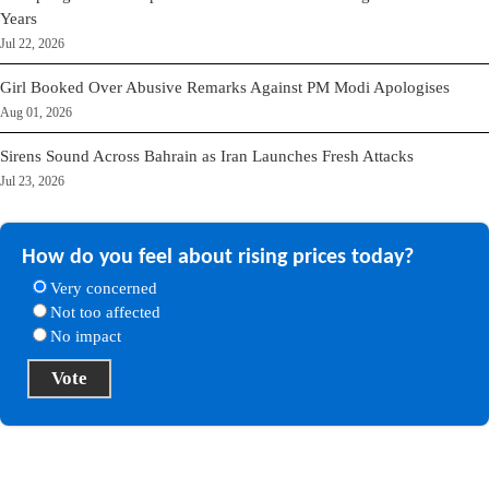
Years
Jul 22, 2026
Girl Booked Over Abusive Remarks Against PM Modi Apologises
Aug 01, 2026
Sirens Sound Across Bahrain as Iran Launches Fresh Attacks
Jul 23, 2026
How do you feel about rising prices today?
Very concerned
Not too affected
No impact