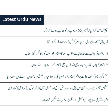
Latest Urdu News
جگتیال میں گرام پالنا آفیسر 5 ہزار روپے رشوت لیتے ہوئے گرفتار
آر بی آئی آئندہ مالی سال سے پولیمر کرنسی نوٹ متعارف کرائے گا
ٹی آر ایس کی جانب سے سماجی نیائے سنکلپ سبھا کا انعقاد، کلواکنٹلہ کویتا کا فکر انگیز خطاب
کلواکنٹلہ کویتا کی سنکلپ سبھا، سماجی انصاف پر مبنی تلنگانہ کے نئے ایجنڈے کا اعلان
مشی گن ڈیموکریٹک سینیٹ پرائمری میں عبدالسعید کی بڑی کامیابی، فلسطین حامی امیدوار نے میدان مار لیا
سنبھل تشدد رپورٹ اسمبلی میں پیش، ضیاء الرحمٰن برق اور سہیل اقبال کا ذکر، یوگی نے سازش کا کیا دعویٰ
اتر پردیش بی جے پی رکن اسمبلی ونود سنگھ پر خاتون کے سنگین الزامات