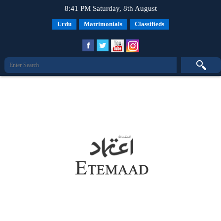
8:41 PM Saturday, 8th August
Urdu
Matrimonials
Classifieds