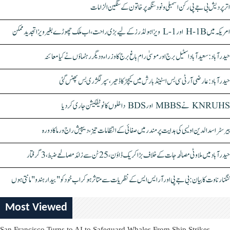
اتر پردیش بی جے پی رکن اسمبلی ونود سنگھ پر خاتون کے سنگین الزامات
امریکہ میں H-1B اور L-1 ویزا ہولڈرز کے لیے بڑی راحت، اب ملک چھوڑے بغیر ویزا تجدید ممکن
حیدرآباد: سعیدآباد اسٹیل برج اور موسیٰ رام باغ برج کا وزراء و دیگر رہنماؤں نے کیا معائنہ
حیدرآباد: عارضی آر ٹی سی بس اسٹینڈ بارش میں کیچڑ کا ڈھیر، سپر لگژری بس پھنس گئی
KNRUHS نے MBBS اور BDS داخلوں کا نوٹیفکیشن جاری کر دیا
بیرسٹر اسدالدین اویسی کی ہدایت پر مندر میں صفائی کے انتظامات تیز، دیپیش راج ورما کا دورہ
حیدرآباد میں ملاوٹی مصالحہ جات کے خلاف بڑا کریک ڈاؤن، 25 ٹن سے زائد مصالحے ضبط، 3 گرفتار
کنگنا رناوت کا بیان: بی جے پی اور آر ایس ایس کے نظریات سے متاثر ہو کر اب خود کو "بیدار ہندو" مانتی ہوں
Most Viewed
San Francisco Turns to AI to Safeguard Whales From Ship Strikes