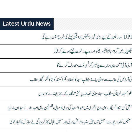
Latest Urdu News
UPI صارفین کے لیے بڑی خبر، ڈیجیٹل ادائیگی پہلے کی طرح مفت رہے گی
جگتیال میں گرام پالنا آفیسر 5 ہزار روپے رشوت لیتے ہوئے گرفتار
آر بی آئی آئندہ مالی سال سے پولیمر کرنسی نوٹ متعارف کرائے گا
ٹی آر ایس کی جانب سے سماجی نیائے سنکلپ سبھا کا انعقاد، کلواکنٹلہ کویتا کا فکر انگیز خطاب
کلواکنٹلہ کویتا کی سنکلپ سبھا، سماجی انصاف پر مبنی تلنگانہ کے نئے ایجنڈے کا اعلان
مشی گن ڈیموکریٹک سینیٹ پرائمری میں عبدالسعید کی بڑی کامیابی، فلسطین حامی امیدوار نے میدان مار لیا
سنبھل تشدد رپورٹ اسمبلی میں پیش، ضیاء الرحمٰن برق اور سہیل اقبال کا ذکر، یوگی نے سازش کا کیا دعویٰ