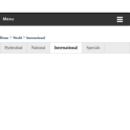
Menu
>
>
Home
World
International
Hyderabad
National
International
Specials