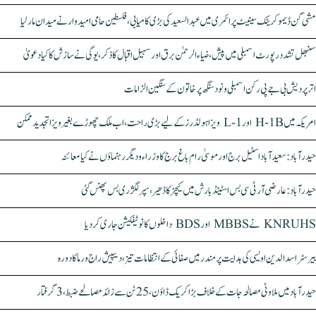
مشی گن ڈیموکریٹک سینیٹ پرائمری میں عبدالسعید کی بڑی کامیابی، فلسطین حامی امیدوار نے میدان مار لیا
سنبھل تشدد رپورٹ اسمبلی میں پیش، ضیاء الرحمٰن برق اور سہیل اقبال کا ذکر، یوگی نے سازش کا کیا دعویٰ
اتر پردیش بی جے پی رکن اسمبلی ونود سنگھ پر خاتون کے سنگین الزامات
امریکہ میں H-1B اور L-1 ویزا ہولڈرز کے لیے بڑی راحت، اب ملک چھوڑے بغیر ویزا تجدید ممکن
حیدرآباد: سعیدآباد اسٹیل برج اور موسیٰ رام باغ برج کا وزراء و دیگر رہنماؤں نے کیا معائنہ
حیدرآباد: عارضی آر ٹی سی بس اسٹینڈ بارش میں کیچڑ کا ڈھیر، سپر لگژری بس پھنس گئی
KNRUHS نے MBBS اور BDS داخلوں کا نوٹیفکیشن جاری کر دیا
بیرسٹر اسدالدین اویسی کی ہدایت پر مندر میں صفائی کے انتظامات تیز، دیپیش راج ورما کا دورہ
حیدرآباد میں ملاوٹی مصالحہ جات کے خلاف بڑا کریک ڈاؤن، 25 ٹن سے زائد مصالحے ضبط، 3 گرفتار