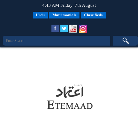
4:43 AM Friday, 7th August
Urdu
Matrimonials
Classifieds