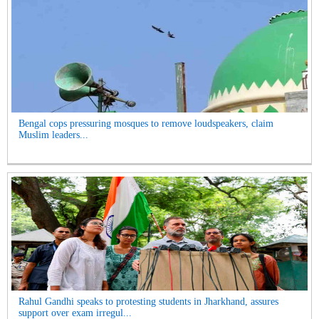
Bengal cops pressuring mosques to remove loudspeakers, claim
Muslim leaders...
Rahul Gandhi speaks to protesting students in Jharkhand, assures
support over exam irregul...