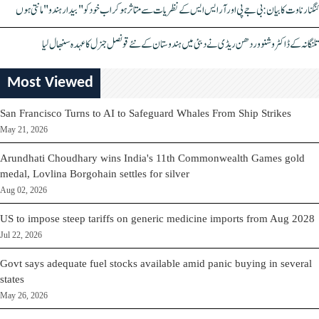
کنگنا رناوت کا بیان: بی جے پی اور آر ایس ایس کے نظریات سے متاثر ہو کر اب خود کو "بیدار ہندو" مانتی ہوں
تلنگانہ کے ڈاکٹر وشنو وردھن ریڈی نے دبئی میں ہندوستان کے نئے قونصل جنرل کا عہدہ سنبھال لیا
Most Viewed
San Francisco Turns to AI to Safeguard Whales From Ship Strikes
May 21, 2026
Arundhati Choudhary wins India's 11th Commonwealth Games gold
medal, Lovlina Borgohain settles for silver
Aug 02, 2026
US to impose steep tariffs on generic medicine imports from Aug 2028
Jul 22, 2026
Govt says adequate fuel stocks available amid panic buying in several
states
May 26, 2026