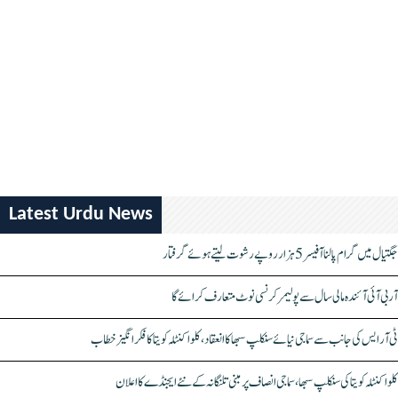
Latest Urdu News
جگتیال میں گرام پالنا آفیسر 5 ہزار روپے رشوت لیتے ہوئے گرفتار
آر بی آئی آئندہ مالی سال سے پولیمر کرنسی نوٹ متعارف کرائے گا
ٹی آر ایس کی جانب سے سماجی نیائے سنکلپ سبھا کا انعقاد، کلواکنٹلہ کویتا کا فکر انگیز خطاب
کلواکنٹلہ کویتا کی سنکلپ سبھا، سماجی انصاف پر مبنی تلنگانہ کے نئے ایجنڈے کا اعلان