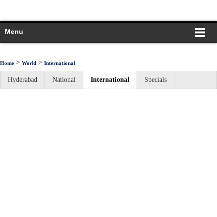
Menu
>
>
Home
World
International
Hyderabad
National
International
Specials