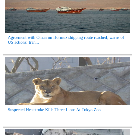
Agreement with Oman on Hormuz shipping route reached, warns of
US actions: Iran...
Suspected Heatstroke Kills Three Lions At Tokyo Zoo...