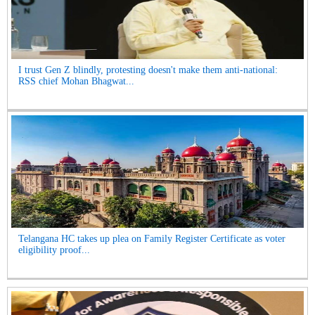
I trust Gen Z blindly, protesting doesn't make them anti-national:
RSS chief Mohan Bhagwat...
Telangana HC takes up plea on Family Register Certificate as voter
eligibility proof...