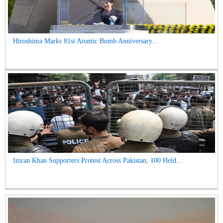
Hiroshima Marks 81st Atomic Bomb Anniversary...
Imran Khan Supporters Protest Across Pakistan, 100 Held...