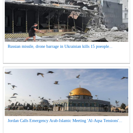
Russian missile, drone barrage in Ukrainian kills 15 poeople...
Jordan Calls Emergency Arab-Islamic Meeting 'Al-Aqsa Tensions'...