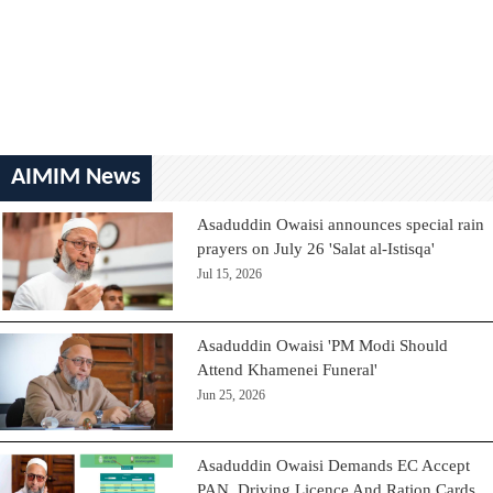
AIMIM News
Asaduddin Owaisi announces special rain
prayers on July 26 'Salat al-Istisqa'
Jul 15, 2026
Asaduddin Owaisi 'PM Modi Should
Attend Khamenei Funeral'
Jun 25, 2026
Asaduddin Owaisi Demands EC Accept
PAN, Driving Licence And Ration Cards