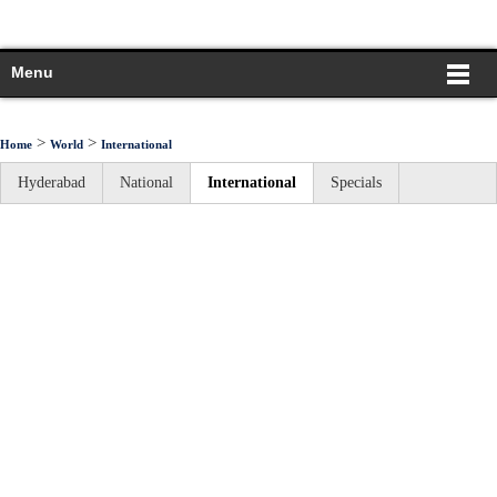
Menu
>
>
Home
World
International
Hyderabad
National
International
Specials