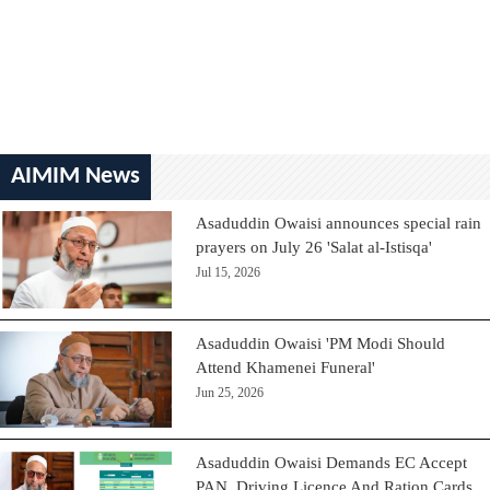
AIMIM News
Asaduddin Owaisi announces special rain
prayers on July 26 'Salat al-Istisqa'
Jul 15, 2026
Asaduddin Owaisi 'PM Modi Should
Attend Khamenei Funeral'
Jun 25, 2026
Asaduddin Owaisi Demands EC Accept
PAN, Driving Licence And Ration Cards