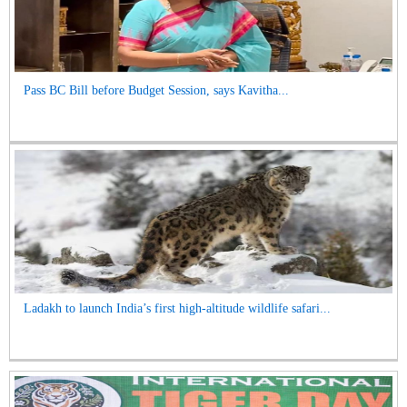
Pass BC Bill before Budget Session, says Kavitha...
Ladakh to launch India’s first high-altitude wildlife safari...