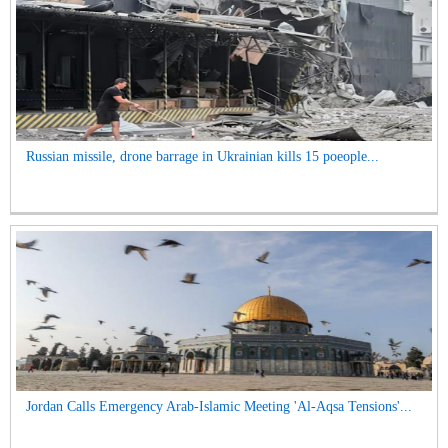
Russian missile, drone barrage in Ukrainian kills 15 poeople...
Jordan Calls Emergency Arab-Islamic Meeting 'Al-Aqsa Tensions'...