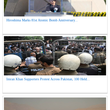
Hiroshima Marks 81st Atomic Bomb Anniversary...
Imran Khan Supporters Protest Across Pakistan, 100 Held...