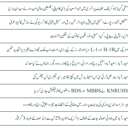
مشی گن ڈیموکریٹک سینیٹ پرائمری میں عبدالسعید کی بڑی کامیابی، فلسطین حامی امیدوار نے میدان مار لیا
سنبھل تشدد رپورٹ اسمبلی میں پیش، ضیاء الرحمٰن برق اور سہیل اقبال کا ذکر، یوگی نے سازش کا کیا دعویٰ
اتر پردیش بی جے پی رکن اسمبلی ونود سنگھ پر خاتون کے سنگین الزامات
امریکہ میں H-1B اور L-1 ویزا ہولڈرز کے لیے بڑی راحت، اب ملک چھوڑے بغیر ویزا تجدید ممکن
حیدرآباد: سعیدآباد اسٹیل برج اور موسیٰ رام باغ برج کا وزراء و دیگر رہنماؤں نے کیا معائنہ
حیدرآباد: عارضی آر ٹی سی بس اسٹینڈ بارش میں کیچڑ کا ڈھیر، سپر لگژری بس پھنس گئی
KNRUHS نے MBBS اور BDS داخلوں کا نوٹیفکیشن جاری کر دیا
بیرسٹر اسدالدین اویسی کی ہدایت پر مندر میں صفائی کے انتظامات تیز، دیپیش راج ورما کا دورہ
حیدرآباد میں ملاوٹی مصالحہ جات کے خلاف بڑا کریک ڈاؤن، 25 ٹن سے زائد مصالحے ضبط، 3 گرفتار