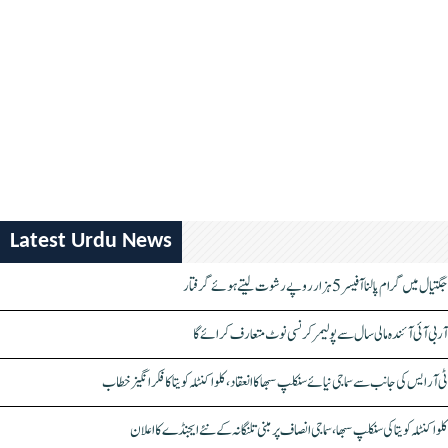
Latest Urdu News
جگتیال میں گرام پالنا آفیسر 5 ہزار روپے رشوت لیتے ہوئے گرفتار
آر بی آئی آئندہ مالی سال سے پولیمر کرنسی نوٹ متعارف کرائے گا
ٹی آر ایس کی جانب سے سماجی نیائے سنکلپ سبھا کا انعقاد، کلواکنٹلہ کویتا کا فکر انگیز خطاب
کلواکنٹلہ کویتا کی سنکلپ سبھا، سماجی انصاف پر مبنی تلنگانہ کے نئے ایجنڈے کا اعلان