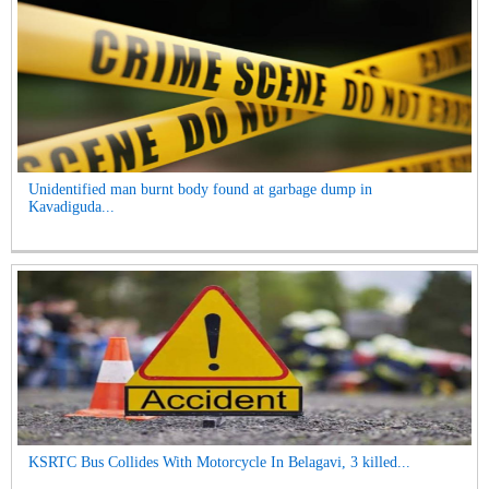
Unidentified man burnt body found at garbage dump in
Kavadiguda...
KSRTC Bus Collides With Motorcycle In Belagavi, 3 killed...