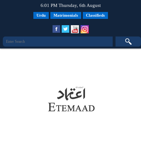
6:01 PM Thursday, 6th August
Urdu
Matrimonials
Classifieds