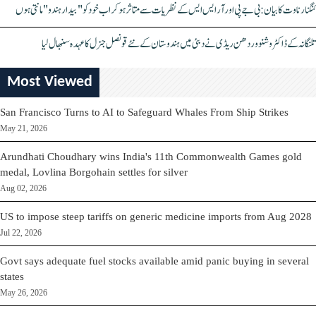
کنگنا رناوت کا بیان: بی جے پی اور آر ایس ایس کے نظریات سے متاثر ہو کر اب خود کو "بیدار ہندو" مانتی ہوں
تلنگانہ کے ڈاکٹر وشنو وردھن ریڈی نے دبئی میں ہندوستان کے نئے قونصل جنرل کا عہدہ سنبھال لیا
Most Viewed
San Francisco Turns to AI to Safeguard Whales From Ship Strikes
May 21, 2026
Arundhati Choudhary wins India's 11th Commonwealth Games gold
medal, Lovlina Borgohain settles for silver
Aug 02, 2026
US to impose steep tariffs on generic medicine imports from Aug 2028
Jul 22, 2026
Govt says adequate fuel stocks available amid panic buying in several
states
May 26, 2026