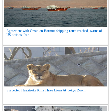
Agreement with Oman on Hormuz shipping route reached, warns of
US actions: Iran...
Suspected Heatstroke Kills Three Lions At Tokyo Zoo...