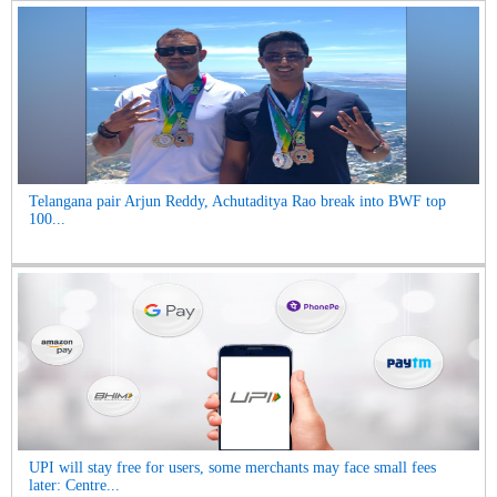
Telangana pair Arjun Reddy, Achutaditya Rao break into BWF top
100...
UPI will stay free for users, some merchants may face small fees
later: Centre...