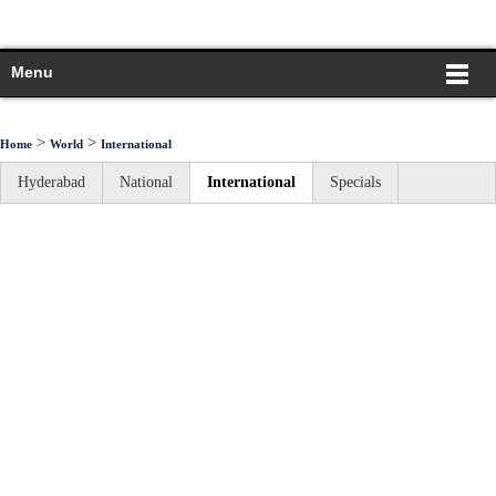
Menu
>
>
Home
World
International
Hyderabad
National
International
Specials