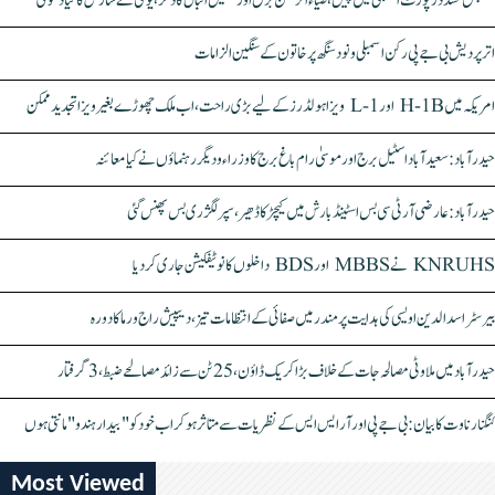
سنبھل تشدد رپورٹ اسمبلی میں پیش، ضیاء الرحمٰن برق اور سہیل اقبال کا ذکر، یوگی نے سازش کا کیا دعویٰ
اتر پردیش بی جے پی رکن اسمبلی ونود سنگھ پر خاتون کے سنگین الزامات
امریکہ میں H-1B اور L-1 ویزا ہولڈرز کے لیے بڑی راحت، اب ملک چھوڑے بغیر ویزا تجدید ممکن
حیدرآباد: سعیدآباد اسٹیل برج اور موسیٰ رام باغ برج کا وزراء و دیگر رہنماؤں نے کیا معائنہ
حیدرآباد: عارضی آر ٹی سی بس اسٹینڈ بارش میں کیچڑ کا ڈھیر، سپر لگژری بس پھنس گئی
KNRUHS نے MBBS اور BDS داخلوں کا نوٹیفکیشن جاری کر دیا
بیرسٹر اسدالدین اویسی کی ہدایت پر مندر میں صفائی کے انتظامات تیز، دیپیش راج ورما کا دورہ
حیدرآباد میں ملاوٹی مصالحہ جات کے خلاف بڑا کریک ڈاؤن، 25 ٹن سے زائد مصالحے ضبط، 3 گرفتار
کنگنا رناوت کا بیان: بی جے پی اور آر ایس ایس کے نظریات سے متاثر ہو کر اب خود کو "بیدار ہندو" مانتی ہوں
Most Viewed