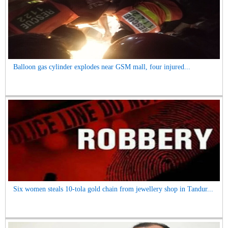
Balloon gas cylinder explodes near GSM mall, four injured...
Six women steals 10-tola gold chain from jewellery shop in Tandur...