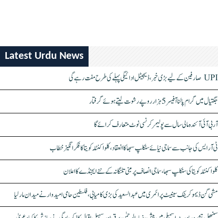
Latest Urdu News
UPI صارفین کے لیے بڑی خبر، ڈیجیٹل ادائیگی پہلے کی طرح مفت رہے گی
جگتیال میں گرام پالنا آفیسر 5 ہزار روپے رشوت لیتے ہوئے گرفتار
آر بی آئی آئندہ مالی سال سے پولیمر کرنسی نوٹ متعارف کرائے گا
ٹی آر ایس کی جانب سے سماجی نیائے سنکلپ سبھا کا انعقاد، کلواکنٹلہ کویتا کا فکر انگیز خطاب
کلواکنٹلہ کویتا کی سنکلپ سبھا، سماجی انصاف پر مبنی تلنگانہ کے نئے ایجنڈے کا اعلان
مشی گن ڈیموکریٹک سینیٹ پرائمری میں عبدالسعید کی بڑی کامیابی، فلسطین حامی امیدوار نے میدان مار لیا