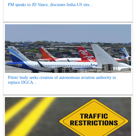
PM speaks to JD Vance, discusses India-US ties...
Pilots' body seeks creation of autonomous aviation authority to
replace DGCA...