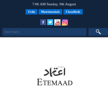
7:06 AM Sunday, 9th August
Urdu
Matrimonials
Classifieds