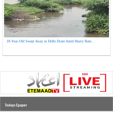
18-Year-Old Swept Away in Delhi Drain Amid Heavy Rain...
Todays Epaper