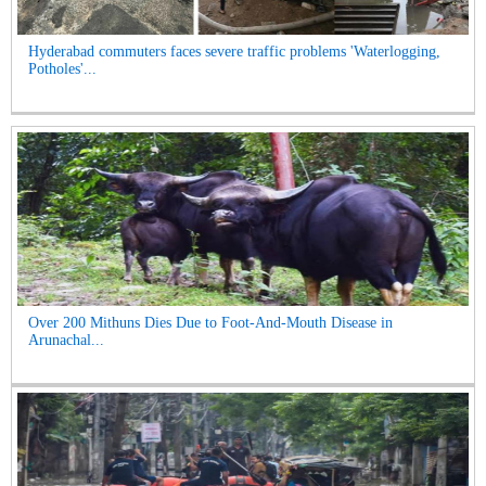
Hyderabad commuters faces severe traffic problems 'Waterlogging,
Potholes'...
Over 200 Mithuns Dies Due to Foot-And-Mouth Disease in
Arunachal...