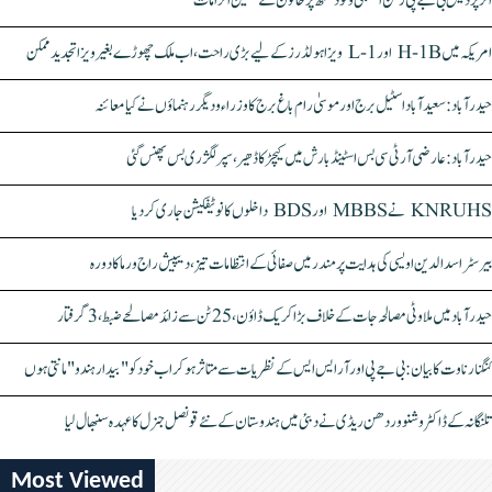
اتر پردیش بی جے پی رکن اسمبلی ونود سنگھ پر خاتون کے سنگین الزامات
امریکہ میں H-1B اور L-1 ویزا ہولڈرز کے لیے بڑی راحت، اب ملک چھوڑے بغیر ویزا تجدید ممکن
حیدرآباد: سعیدآباد اسٹیل برج اور موسیٰ رام باغ برج کا وزراء و دیگر رہنماؤں نے کیا معائنہ
حیدرآباد: عارضی آر ٹی سی بس اسٹینڈ بارش میں کیچڑ کا ڈھیر، سپر لگژری بس پھنس گئی
KNRUHS نے MBBS اور BDS داخلوں کا نوٹیفکیشن جاری کر دیا
بیرسٹر اسدالدین اویسی کی ہدایت پر مندر میں صفائی کے انتظامات تیز، دیپیش راج ورما کا دورہ
حیدرآباد میں ملاوٹی مصالحہ جات کے خلاف بڑا کریک ڈاؤن، 25 ٹن سے زائد مصالحے ضبط، 3 گرفتار
کنگنا رناوت کا بیان: بی جے پی اور آر ایس ایس کے نظریات سے متاثر ہو کر اب خود کو "بیدار ہندو" مانتی ہوں
تلنگانہ کے ڈاکٹر وشنو وردھن ریڈی نے دبئی میں ہندوستان کے نئے قونصل جنرل کا عہدہ سنبھال لیا
Most Viewed