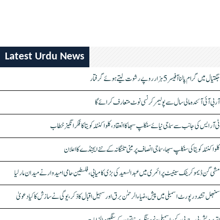
Latest Urdu News
جگتیال میں گرام پالنا آفیسر 5 ہزار روپے رشوت لیتے ہوئے گرفتار
آر بی آئی آئندہ مالی سال سے پولیمر کرنسی نوٹ متعارف کرائے گا
ٹی آر ایس کی جانب سے سماجی نیائے سنکلپ سبھا کا انعقاد، کلواکنٹلہ کویتا کا فکر انگیز خطاب
کلواکنٹلہ کویتا کی سنکلپ سبھا، سماجی انصاف پر مبنی تلنگانہ کے نئے ایجنڈے کا اعلان
مشی گن ڈیموکریٹک سینیٹ پرائمری میں عبدالسعید کی بڑی کامیابی، فلسطین حامی امیدوار نے میدان مار لیا
سنبھل تشدد رپورٹ اسمبلی میں پیش، ضیاء الرحمٰن برق اور سہیل اقبال کا ذکر، یوگی نے سازش کا کیا دعویٰ