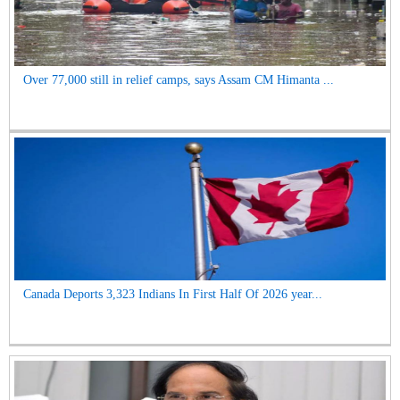
Over 77,000 still in relief camps, says Assam CM Himanta ...
Canada Deports 3,323 Indians In First Half Of 2026 year...