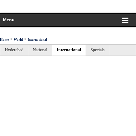
Menu
>
>
Home
World
International
Hyderabad
National
International
Specials