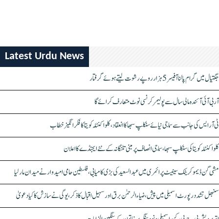
Latest Urdu News
جگتیال میں گرام پالنا آفیسر 5 ہزار روپے رشوت لیتے ہوئے گرفتار
آر بی آئی آئندہ مالی سال سے پولیمر کرنسی نوٹ متعارف کرائے گا
ٹی آر ایس کی جانب سے سماجی نیائے سنکلپ سبھا کا انعقاد، کلواکنٹلہ کویتا کا فکر انگیز خطاب
کلواکنٹلہ کویتا کی سنکلپ سبھا، سماجی انصاف پر مبنی تلنگانہ کے نئے ایجنڈے کا اعلان
مشی گن ڈیموکریٹک سینیٹ پرائمری میں عبدالسعید کی بڑی کامیابی، فلسطین حامی امیدوار نے میدان مار لیا
سنبھل تشدد رپورٹ اسمبلی میں پیش، ضیاء الرحمٰن برق اور سہیل اقبال کا ذکر، یوگی نے سازش کا کیا دعویٰ