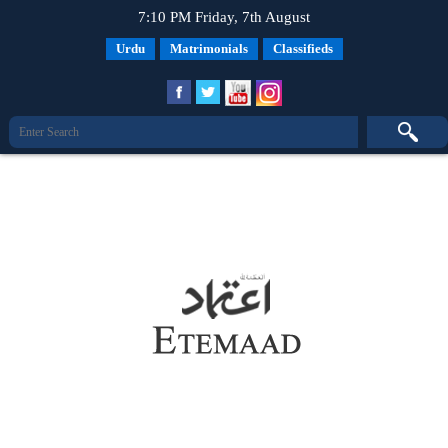
7:10 PM Friday, 7th August
Urdu
Matrimonials
Classifieds