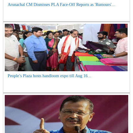
Arunachal CM Dismisses PLA Face-Off Reports as 'Rumours'...
People’s Plaza hosts handloom expo till Aug 16...