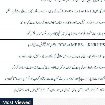
اتر پردیش بی جے پی رکن اسمبلی ونود سنگھ پر خاتون کے سنگین الزامات
امریکہ میں H-1B اور L-1 ویزا ہولڈرز کے لیے بڑی راحت، اب ملک چھوڑے بغیر ویزا تجدید ممکن
حیدرآباد: سعیدآباد اسٹیل برج اور موسیٰ رام باغ برج کا وزراء و دیگر رہنماؤں نے کیا معائنہ
حیدرآباد: عارضی آر ٹی سی بس اسٹینڈ بارش میں کیچڑ کا ڈھیر، سپر لگژری بس پھنس گئی
KNRUHS نے MBBS اور BDS داخلوں کا نوٹیفکیشن جاری کر دیا
بیرسٹر اسدالدین اویسی کی ہدایت پر مندر میں صفائی کے انتظامات تیز، دیپیش راج ورما کا دورہ
حیدرآباد میں ملاوٹی مصالحہ جات کے خلاف بڑا کریک ڈاؤن، 25 ٹن سے زائد مصالحے ضبط، 3 گرفتار
کنگنا رناوت کا بیان: بی جے پی اور آر ایس ایس کے نظریات سے متاثر ہو کر اب خود کو "بیدار ہندو" مانتی ہوں
تلنگانہ کے ڈاکٹر وشنو وردھن ریڈی نے دبئی میں ہندوستان کے نئے قونصل جنرل کا عہدہ سنبھال لیا
Most Viewed