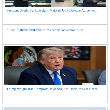
Pakistan, Saudi, Turkiye signs Makkah Joint Defence Agreement...
Kuwait tightens visit visa-to-residency conversion rules...
Trump Weighs Iran Compromise as Strait of Hormuz Deal Nears...