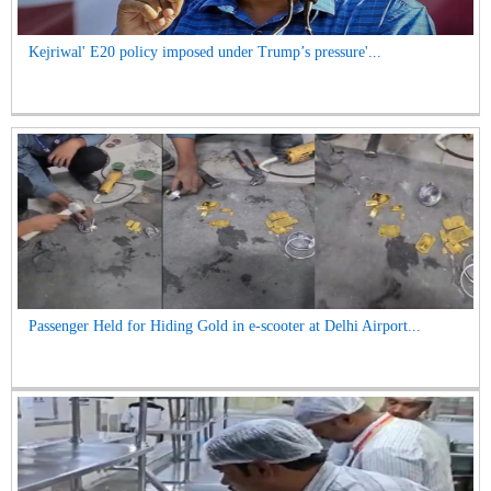
Kejriwal' E20 policy imposed under Trump’s pressure'...
Passenger Held for Hiding Gold in e-scooter at Delhi Airport...