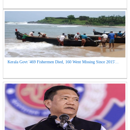
Kerala Govt '469 Fishermen Died, 160 Went Missing Since 2015'...