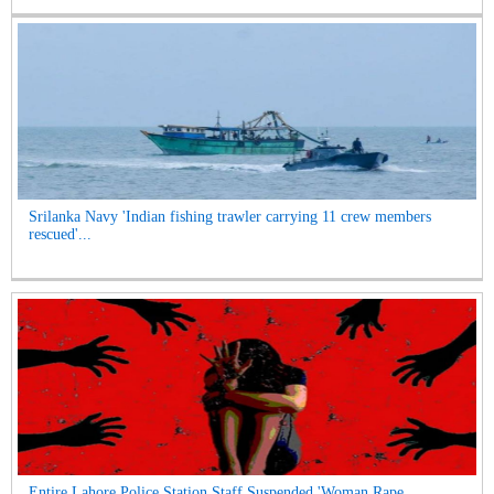
Srilanka Navy 'Indian fishing trawler carrying 11 crew members
rescued'...
Entire Lahore Police Station Staff Suspended 'Woman Rape