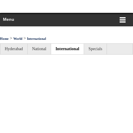
Menu
>
>
Home
World
International
Hyderabad
National
International
Specials