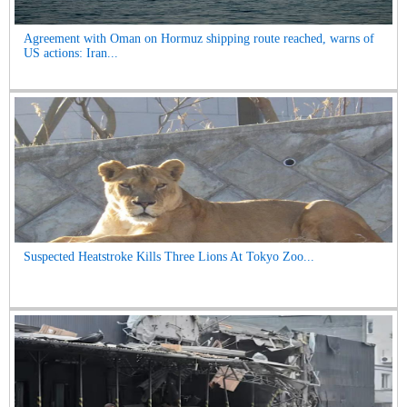
Agreement with Oman on Hormuz shipping route reached, warns of
US actions: Iran...
Suspected Heatstroke Kills Three Lions At Tokyo Zoo...