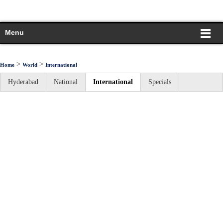
Menu
>
>
Home
World
International
Hyderabad
National
International
Specials