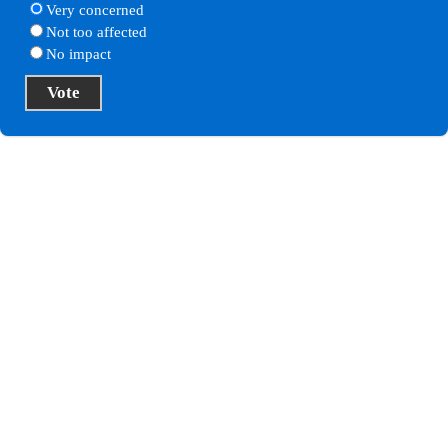
Very concerned
Not too affected
No impact