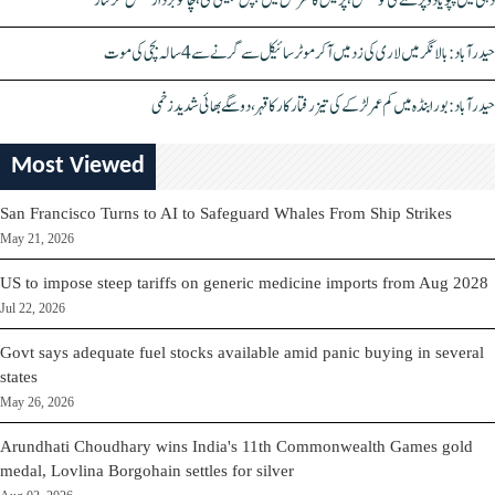
دہلی میں پپو یادو پر حملے کی کوشش، پریس کانفرنس میں چپل پھینکی گئی، چاقو بردار شخص گرفتار
حیدرآباد: بالا نگر میں لاری کی زد میں آکر موٹرسائیکل سے گرنے سے 4 سالہ بچی کی موت
حیدرآباد: بورابنڈہ میں کم عمر لڑکے کی تیز رفتار کار کا قہر، دو سگے بھائی شدید زخمی
Most Viewed
San Francisco Turns to AI to Safeguard Whales From Ship Strikes
May 21, 2026
US to impose steep tariffs on generic medicine imports from Aug 2028
Jul 22, 2026
Govt says adequate fuel stocks available amid panic buying in several
states
May 26, 2026
Arundhati Choudhary wins India's 11th Commonwealth Games gold
medal, Lovlina Borgohain settles for silver