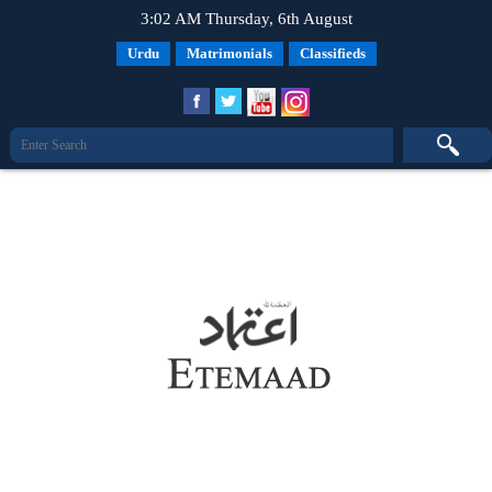
3:02 AM Thursday, 6th August
Urdu
Matrimonials
Classifieds