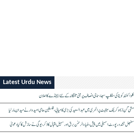
Latest Urdu News
کلواکنٹلہ کویتا کی سنکلپ سبھا، سماجی انصاف پر مبنی تلنگانہ کے نئے ایجنڈے کا اعلان
مشی گن ڈیموکریٹک سینیٹ پرائمری میں عبدالسعید کی بڑی کامیابی، فلسطین حامی امیدوار نے میدان مار لیا
سنبھل تشدد رپورٹ اسمبلی میں پیش، ضیاء الرحمٰن برق اور سہیل اقبال کا ذکر، یوگی نے سازش کا کیا دعویٰ