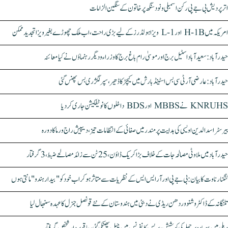
اتر پردیش بی جے پی رکن اسمبلی ونود سنگھ پر خاتون کے سنگین الزامات
امریکہ میں H-1B اور L-1 ویزا ہولڈرز کے لیے بڑی راحت، اب ملک چھوڑے بغیر ویزا تجدید ممکن
حیدرآباد: سعیدآباد اسٹیل برج اور موسیٰ رام باغ برج کا وزراء و دیگر رہنماؤں نے کیا معائنہ
حیدرآباد: عارضی آر ٹی سی بس اسٹینڈ بارش میں کیچڑ کا ڈھیر، سپر لگژری بس پھنس گئی
KNRUHS نے MBBS اور BDS داخلوں کا نوٹیفکیشن جاری کر دیا
بیرسٹر اسدالدین اویسی کی ہدایت پر مندر میں صفائی کے انتظامات تیز، دیپیش راج ورما کا دورہ
حیدرآباد میں ملاوٹی مصالحہ جات کے خلاف بڑا کریک ڈاؤن، 25 ٹن سے زائد مصالحے ضبط، 3 گرفتار
کنگنا رناوت کا بیان: بی جے پی اور آر ایس ایس کے نظریات سے متاثر ہو کر اب خود کو "بیدار ہندو" مانتی ہوں
تلنگانہ کے ڈاکٹر وشنو وردھن ریڈی نے دبئی میں ہندوستان کے نئے قونصل جنرل کا عہدہ سنبھال لیا