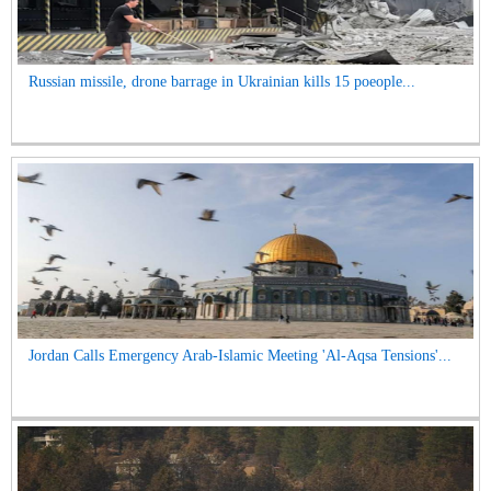
Russian missile, drone barrage in Ukrainian kills 15 poeople...
Jordan Calls Emergency Arab-Islamic Meeting 'Al-Aqsa Tensions'...