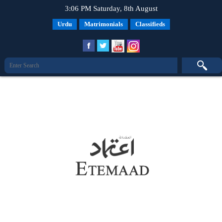
3:06 PM Saturday, 8th August
Urdu
Matrimonials
Classifieds