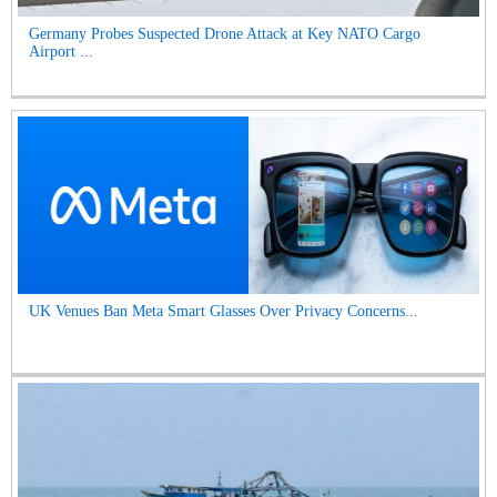
Germany Probes Suspected Drone Attack at Key NATO Cargo
Airport ...
UK Venues Ban Meta Smart Glasses Over Privacy Concerns...