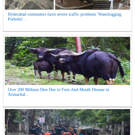
Hyderabad commuters faces severe traffic problems 'Waterlogging,
Potholes'...
Over 200 Mithuns Dies Due to Foot-And-Mouth Disease in
Arunachal...