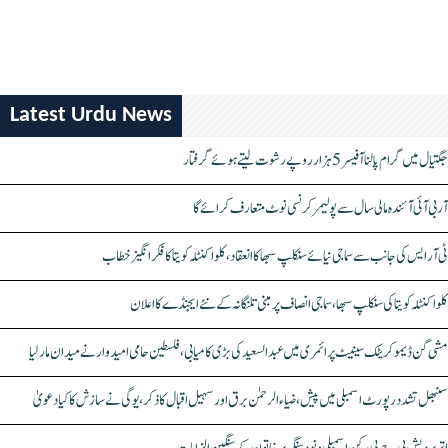
Latest Urdu News
جگتیال میں گرام پالنا آفیسر 5 ہزار روپے رشوت لیتے ہوئے گرفتار
آر بی آئی آئندہ مالی سال سے پولیمر کرنسی نوٹ متعارف کرائے گا
ٹی آر ایس کی جانب سے سماجی نیائے سنکلپ سبھا کا انعقاد، کلواکنٹلہ کویتا کا فکر انگیز خطاب
کلواکنٹلہ کویتا کی سنکلپ سبھا، سماجی انصاف پر مبنی تلنگانہ کے نئے ایجنڈے کا اعلان
مشی گن ڈیموکریٹک سینیٹ پرائمری میں عبدالسعید کی بڑی کامیابی، فلسطین حامی امیدوار نے میدان مار لیا
سنبھل تشدد رپورٹ اسمبلی میں پیش، ضیاء الرحمٰن برق اور سہیل اقبال کا ذکر، یوگی نے سازش کا کیا دعویٰ