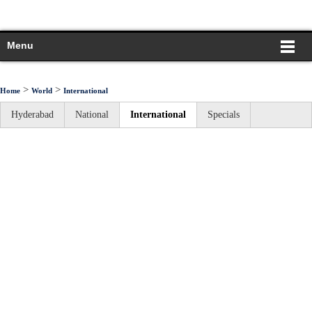
Menu
>
>
Home
World
International
Hyderabad
National
International
Specials