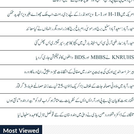
اتر پردیش بی جے پی رکن اسمبلی ونود سنگھ پر خاتون کے سنگین الزامات
امریکہ میں H-1B اور L-1 ویزا ہولڈرز کے لیے بڑی راحت، اب ملک چھوڑے بغیر ویزا تجدید ممکن
حیدرآباد: سعیدآباد اسٹیل برج اور موسیٰ رام باغ برج کا وزراء و دیگر رہنماؤں نے کیا معائنہ
حیدرآباد: عارضی آر ٹی سی بس اسٹینڈ بارش میں کیچڑ کا ڈھیر، سپر لگژری بس پھنس گئی
KNRUHS نے MBBS اور BDS داخلوں کا نوٹیفکیشن جاری کر دیا
بیرسٹر اسدالدین اویسی کی ہدایت پر مندر میں صفائی کے انتظامات تیز، دیپیش راج ورما کا دورہ
حیدرآباد میں ملاوٹی مصالحہ جات کے خلاف بڑا کریک ڈاؤن، 25 ٹن سے زائد مصالحے ضبط، 3 گرفتار
کنگنا رناوت کا بیان: بی جے پی اور آر ایس ایس کے نظریات سے متاثر ہو کر اب خود کو "بیدار ہندو" مانتی ہوں
تلنگانہ کے ڈاکٹر وشنو وردھن ریڈی نے دبئی میں ہندوستان کے نئے قونصل جنرل کا عہدہ سنبھال لیا
Most Viewed