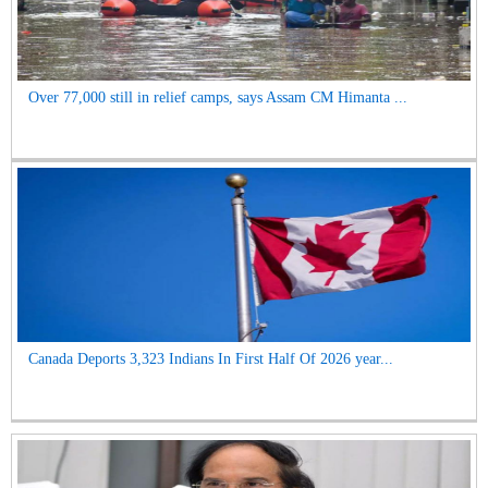
Over 77,000 still in relief camps, says Assam CM Himanta ...
Canada Deports 3,323 Indians In First Half Of 2026 year...