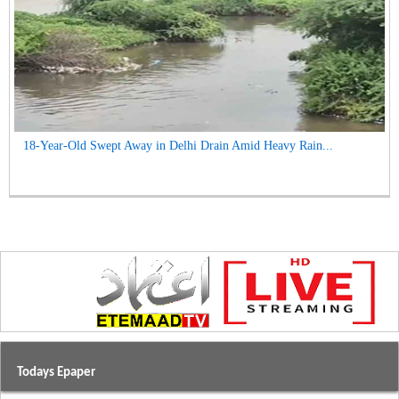
18-Year-Old Swept Away in Delhi Drain Amid Heavy Rain...
Todays Epaper