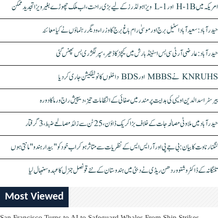
امریکہ میں H-1B اور L-1 ویزا ہولڈرز کے لیے بڑی راحت، اب ملک چھوڑے بغیر ویزا تجدید ممکن
حیدرآباد: سعیدآباد اسٹیل برج اور موسیٰ رام باغ برج کا وزراء و دیگر رہنماؤں نے کیا معائنہ
حیدرآباد: عارضی آر ٹی سی بس اسٹینڈ بارش میں کیچڑ کا ڈھیر، سپر لگژری بس پھنس گئی
KNRUHS نے MBBS اور BDS داخلوں کا نوٹیفکیشن جاری کر دیا
بیرسٹر اسدالدین اویسی کی ہدایت پر مندر میں صفائی کے انتظامات تیز، دیپیش راج ورما کا دورہ
حیدرآباد میں ملاوٹی مصالحہ جات کے خلاف بڑا کریک ڈاؤن، 25 ٹن سے زائد مصالحے ضبط، 3 گرفتار
کنگنا رناوت کا بیان: بی جے پی اور آر ایس ایس کے نظریات سے متاثر ہو کر اب خود کو "بیدار ہندو" مانتی ہوں
تلنگانہ کے ڈاکٹر وشنو وردھن ریڈی نے دبئی میں ہندوستان کے نئے قونصل جنرل کا عہدہ سنبھال لیا
Most Viewed
San Francisco Turns to AI to Safeguard Whales From Ship Strikes