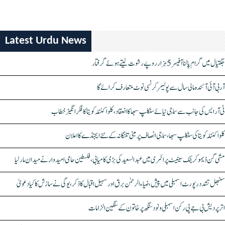
Latest Urdu News
جگتیال میں گرام پالنا آفیسر 5 ہزار روپے رشوت لیتے ہوئے گرفتار
آر بی آئی آئندہ مالی سال سے پولیمر کرنسی نوٹ متعارف کرائے گا
ٹی آر ایس کی جانب سے سماجی نیائے سنکلپ سبھا کا انعقاد، کلواکنٹلہ کویتا کا فکر انگیز خطاب
کلواکنٹلہ کویتا کی سنکلپ سبھا، سماجی انصاف پر مبنی تلنگانہ کے نئے ایجنڈے کا اعلان
مشی گن ڈیموکریٹک سینیٹ پرائمری میں عبدالسعید کی بڑی کامیابی، فلسطین حامی امیدوار نے میدان مار لیا
سنبھل تشدد رپورٹ اسمبلی میں پیش، ضیاء الرحمٰن برق اور سہیل اقبال کا ذکر، یوگی نے سازش کا کیا دعویٰ
اتر پردیش بی جے پی رکن اسمبلی ونود سنگھ پر خاتون کے سنگین الزامات