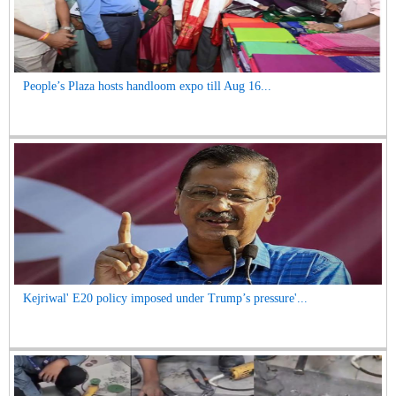
People’s Plaza hosts handloom expo till Aug 16...
Kejriwal' E20 policy imposed under Trump’s pressure'...