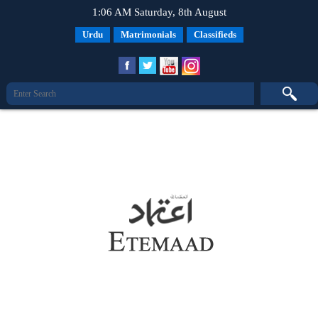
1:06 AM Saturday, 8th August
Urdu
Matrimonials
Classifieds