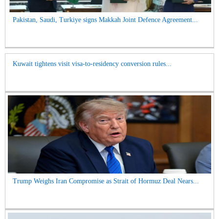
Pakistan, Saudi, Turkiye signs Makkah Joint Defence Agreement...
Kuwait tightens visit visa-to-residency conversion rules...
Trump Weighs Iran Compromise as Strait of Hormuz Deal Nears...