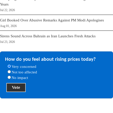
Years
Jul 22, 2026
Girl Booked Over Abusive Remarks Against PM Modi Apologises
Aug 01, 2026
Sirens Sound Across Bahrain as Iran Launches Fresh Attacks
Jul 23, 2026
How do you feel about rising prices today?
Very concerned
Not too affected
No impact