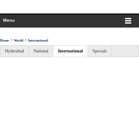
Menu
>
>
Home
World
International
Hyderabad
National
International
Specials