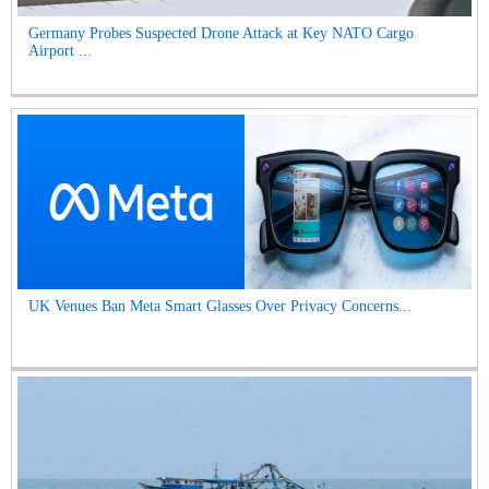
Germany Probes Suspected Drone Attack at Key NATO Cargo
Airport ...
UK Venues Ban Meta Smart Glasses Over Privacy Concerns...