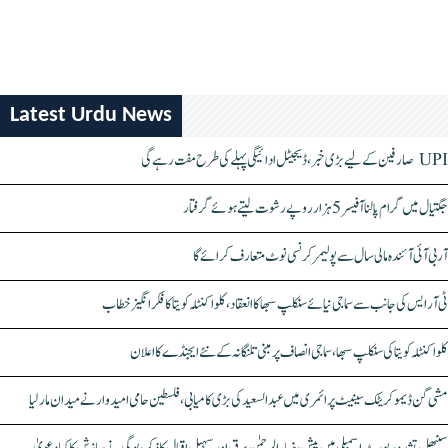
Latest Urdu News
UPI صارفین کے لیے بڑی خبر، ڈیجیٹل ادائیگی پہلے کی طرح مفت رہے گی
جگتیال میں گرام پالنا آفیسر 5 ہزار روپے رشوت لیتے ہوئے گرفتار
آر بی آئی آئندہ مالی سال سے پولیمر کرنسی نوٹ متعارف کرائے گا
ٹی آر ایس کی جانب سے سماجی نیائے سنکلپ سبھا کا انعقاد، کلواکنٹلہ کویتا کا فکر انگیز خطاب
کلواکنٹلہ کویتا کی سنکلپ سبھا، سماجی انصاف پر مبنی تلنگانہ کے نئے ایجنڈے کا اعلان
مشی گن ڈیموکریٹک سینیٹ پرائمری میں عبدالسعید کی بڑی کامیابی، فلسطین حامی امیدوار نے میدان مار لیا