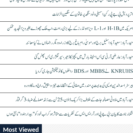
سنبھل تشدد رپورٹ اسمبلی میں پیش، ضیاء الرحمٰن برق اور سہیل اقبال کا ذکر، یوگی نے سازش کا کیا دعویٰ
اتر پردیش بی جے پی رکن اسمبلی ونود سنگھ پر خاتون کے سنگین الزامات
امریکہ میں H-1B اور L-1 ویزا ہولڈرز کے لیے بڑی راحت، اب ملک چھوڑے بغیر ویزا تجدید ممکن
حیدرآباد: سعیدآباد اسٹیل برج اور موسیٰ رام باغ برج کا وزراء و دیگر رہنماؤں نے کیا معائنہ
حیدرآباد: عارضی آر ٹی سی بس اسٹینڈ بارش میں کیچڑ کا ڈھیر، سپر لگژری بس پھنس گئی
KNRUHS نے MBBS اور BDS داخلوں کا نوٹیفکیشن جاری کر دیا
بیرسٹر اسدالدین اویسی کی ہدایت پر مندر میں صفائی کے انتظامات تیز، دیپیش راج ورما کا دورہ
حیدرآباد میں ملاوٹی مصالحہ جات کے خلاف بڑا کریک ڈاؤن، 25 ٹن سے زائد مصالحے ضبط، 3 گرفتار
کنگنا رناوت کا بیان: بی جے پی اور آر ایس ایس کے نظریات سے متاثر ہو کر اب خود کو "بیدار ہندو" مانتی ہوں
Most Viewed