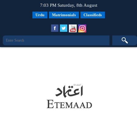
7:03 PM Saturday, 8th August
Urdu
Matrimonials
Classifieds