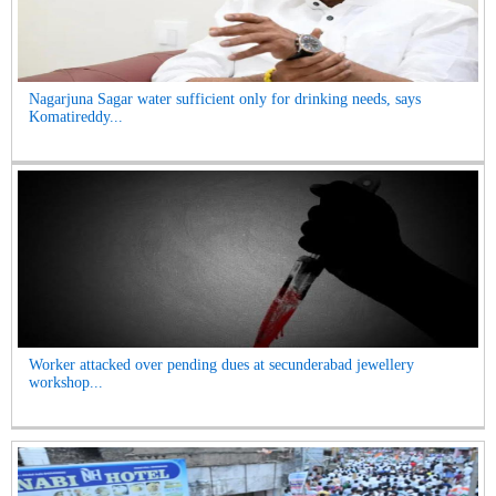
Nagarjuna Sagar water sufficient only for drinking needs, says
Komatireddy...
Worker attacked over pending dues at secunderabad jewellery
workshop...