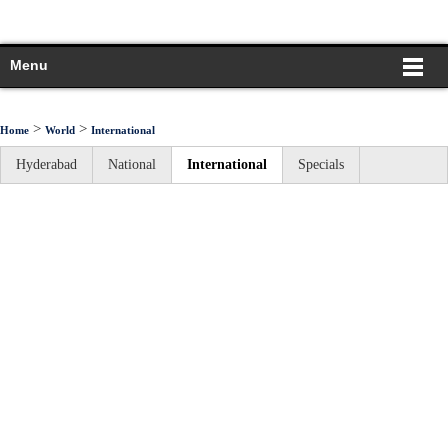
Menu
>
>
Home
World
International
Hyderabad
National
International
Specials