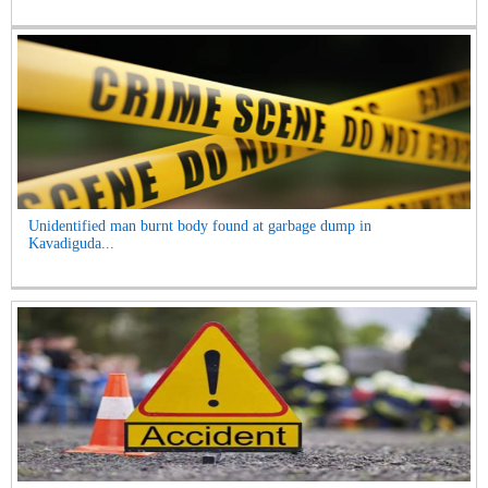
Unidentified man burnt body found at garbage dump in
Kavadiguda...