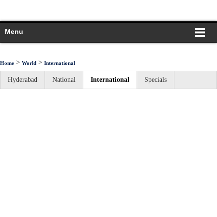
Menu
>
>
Home
World
International
Hyderabad
National
International
Specials