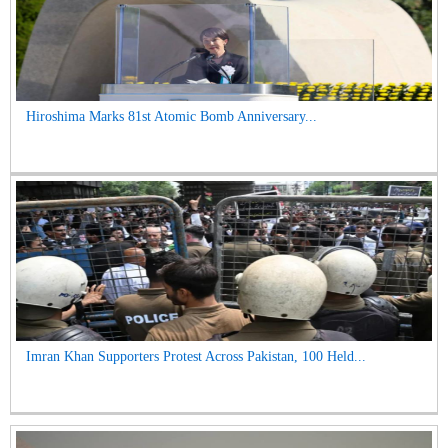
Hiroshima Marks 81st Atomic Bomb Anniversary...
Imran Khan Supporters Protest Across Pakistan, 100 Held...