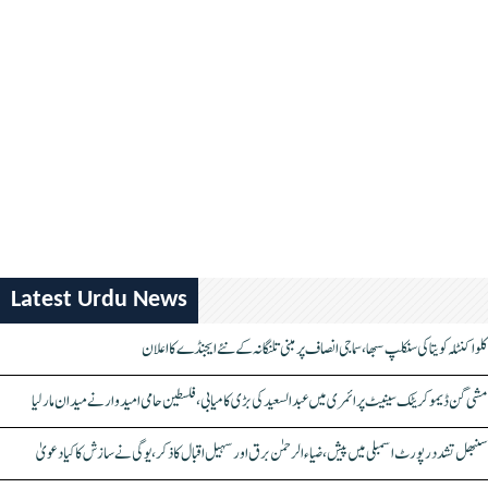
Latest Urdu News
کلواکنٹلہ کویتا کی سنکلپ سبھا، سماجی انصاف پر مبنی تلنگانہ کے نئے ایجنڈے کا اعلان
مشی گن ڈیموکریٹک سینیٹ پرائمری میں عبدالسعید کی بڑی کامیابی، فلسطین حامی امیدوار نے میدان مار لیا
سنبھل تشدد رپورٹ اسمبلی میں پیش، ضیاء الرحمٰن برق اور سہیل اقبال کا ذکر، یوگی نے سازش کا کیا دعویٰ