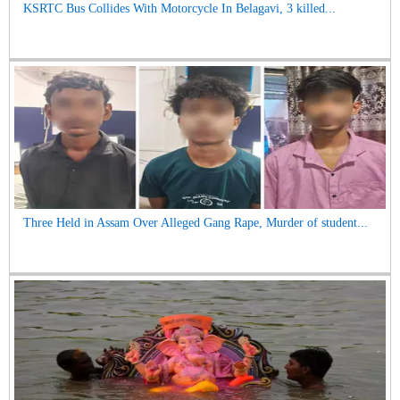
KSRTC Bus Collides With Motorcycle In Belagavi, 3 killed...
Three Held in Assam Over Alleged Gang Rape, Murder of student...