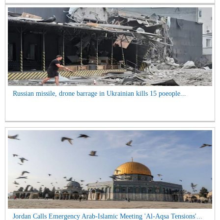
Russian missile, drone barrage in Ukrainian kills 15 poeople...
Jordan Calls Emergency Arab-Islamic Meeting 'Al-Aqsa Tensions'...