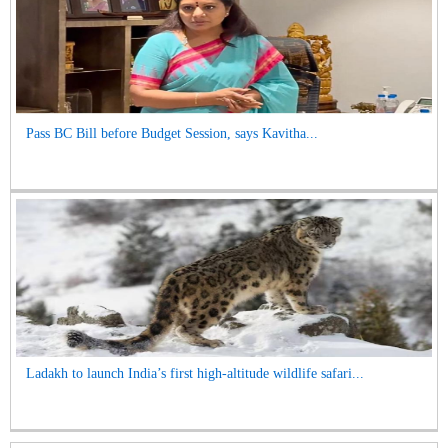
Pass BC Bill before Budget Session, says Kavitha...
Ladakh to launch India’s first high-altitude wildlife safari...