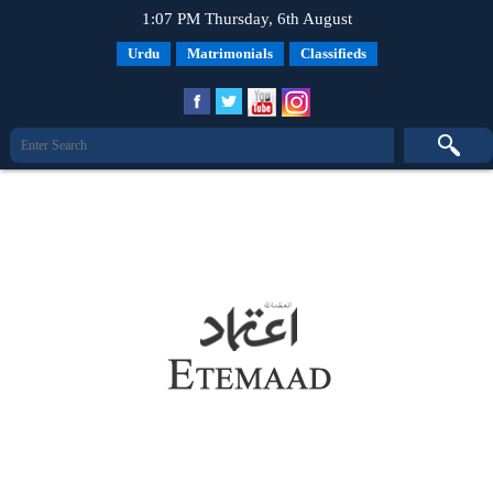
1:07 PM Thursday, 6th August
Urdu
Matrimonials
Classifieds