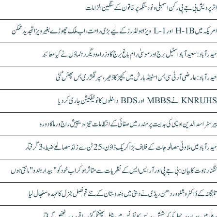
اتر پردیش بی جے پی رکن اسمبلی ونود سنگھ پر خاتون کے سنگین الزامات
امریکہ میں H-1B اور L-1 ویزا ہولڈرز کے لیے بڑی راحت، اب ملک چھوڑے بغیر ویزا تجدید ممکن
حیدرآباد: سعیدآباد اسٹیل برج اور موسیٰ رام باغ برج کا وزراء و دیگر رہنماؤں نے کیا معائنہ
حیدرآباد: عارضی آر ٹی سی بس اسٹینڈ بارش میں کیچڑ کا ڈھیر، سپر لگژری بس پھنس گئی
KNRUHS نے MBBS اور BDS داخلوں کا نوٹیفکیشن جاری کر دیا
بیرسٹر اسدالدین اویسی کی ہدایت پر مندر میں صفائی کے انتظامات تیز، دیپیش راج ورما کا دورہ
حیدرآباد میں ملاوٹی مصالحہ جات کے خلاف بڑا کریک ڈاؤن، 25 ٹن سے زائد مصالحے ضبط، 3 گرفتار
کنگنا رناوت کا بیان: بی جے پی اور آر ایس ایس کے نظریات سے متاثر ہو کر اب خود کو "بیدار ہندو" مانتی ہوں
تلنگانہ کے ڈاکٹر وشنو وردھن ریڈی نے دبئی میں ہندوستان کے نئے قونصل جنرل کا عہدہ سنبھال لیا