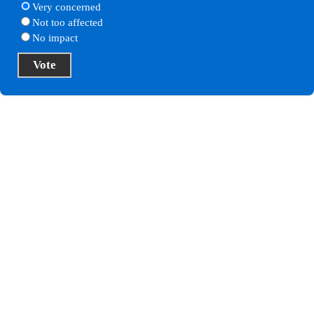
Very concerned
Not too affected
No impact