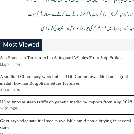
دہلی میں پپو یادو پر حملے کی کوشش، پریس کانفرنس میں چپل پھینکی گئی، چاقو بردار شخص گرفتار
حیدرآباد: بالا نگر میں لاری کی زد میں آکر موٹرسائیکل سے گرنے سے 4 سالہ بچی کی موت
حیدرآباد: بورابنڈہ میں کم عمر لڑکے کی تیز رفتار کار کا قہر، دو سگے بھائی شدید زخمی
Most Viewed
San Francisco Turns to AI to Safeguard Whales From Ship Strikes
May 21, 2026
Arundhati Choudhary wins India's 11th Commonwealth Games gold
medal, Lovlina Borgohain settles for silver
Aug 02, 2026
US to impose steep tariffs on generic medicine imports from Aug 2028
Jul 22, 2026
Govt says adequate fuel stocks available amid panic buying in several
states