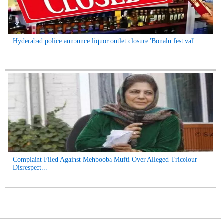
Hyderabad police announce liquor outlet closure 'Bonalu festival'...
Complaint Filed Against Mehbooba Mufti Over Alleged Tricolour
Disrespect...