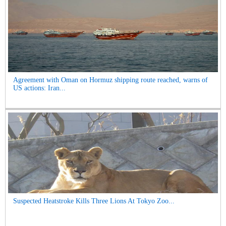
Agreement with Oman on Hormuz shipping route reached, warns of
US actions: Iran...
Suspected Heatstroke Kills Three Lions At Tokyo Zoo...