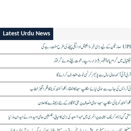
Latest Urdu News
UPI صارفین کے لیے بڑی خبر، ڈیجیٹل ادائیگی پہلے کی طرح مفت رہے گی
جگتیال میں گرام پالنا آفیسر 5 ہزار روپے رشوت لیتے ہوئے گرفتار
آر بی آئی آئندہ مالی سال سے پولیمر کرنسی نوٹ متعارف کرائے گا
ٹی آر ایس کی جانب سے سماجی نیائے سنکلپ سبھا کا انعقاد، کلواکنٹلہ کویتا کا فکر انگیز خطاب
کلواکنٹلہ کویتا کی سنکلپ سبھا، سماجی انصاف پر مبنی تلنگانہ کے نئے ایجنڈے کا اعلان
مشی گن ڈیموکریٹک سینیٹ پرائمری میں عبدالسعید کی بڑی کامیابی، فلسطین حامی امیدوار نے میدان مار لیا