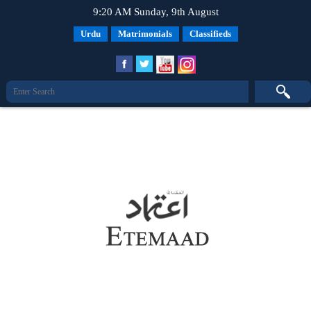
9:20 AM Sunday, 9th August
Urdu
Matrimonials
Classifieds