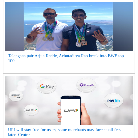
Telangana pair Arjun Reddy, Achutaditya Rao break into BWF top
100...
UPI will stay free for users, some merchants may face small fees
later: Centre...