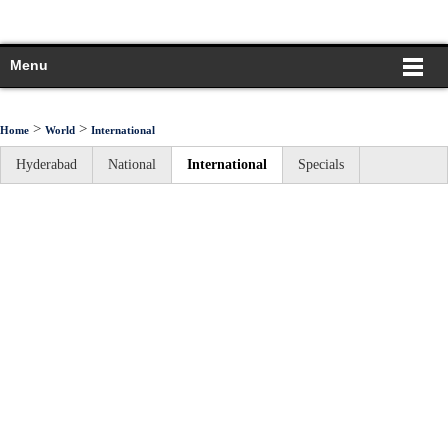
Menu
>
>
Home
World
International
Hyderabad
National
International
Specials