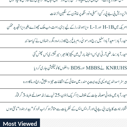
سنبھل تشدد رپورٹ اسمبلی میں پیش، ضیاء الرحمٰن برق اور سہیل اقبال کا ذکر، یوگی نے سازش کا کیا دعویٰ
اتر پردیش بی جے پی رکن اسمبلی ونود سنگھ پر خاتون کے سنگین الزامات
امریکہ میں H-1B اور L-1 ویزا ہولڈرز کے لیے بڑی راحت، اب ملک چھوڑے بغیر ویزا تجدید ممکن
حیدرآباد: سعیدآباد اسٹیل برج اور موسیٰ رام باغ برج کا وزراء و دیگر رہنماؤں نے کیا معائنہ
حیدرآباد: عارضی آر ٹی سی بس اسٹینڈ بارش میں کیچڑ کا ڈھیر، سپر لگژری بس پھنس گئی
KNRUHS نے MBBS اور BDS داخلوں کا نوٹیفکیشن جاری کر دیا
بیرسٹر اسدالدین اویسی کی ہدایت پر مندر میں صفائی کے انتظامات تیز، دیپیش راج ورما کا دورہ
حیدرآباد میں ملاوٹی مصالحہ جات کے خلاف بڑا کریک ڈاؤن، 25 ٹن سے زائد مصالحے ضبط، 3 گرفتار
کنگنا رناوت کا بیان: بی جے پی اور آر ایس ایس کے نظریات سے متاثر ہو کر اب خود کو "بیدار ہندو" مانتی ہوں
Most Viewed