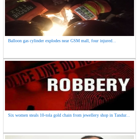
Balloon gas cylinder explodes near GSM mall, four injured...
Six women steals 10-tola gold chain from jewellery shop in Tandur...