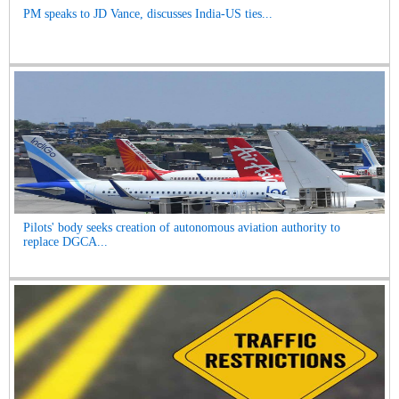
PM speaks to JD Vance, discusses India-US ties...
Pilots' body seeks creation of autonomous aviation authority to
replace DGCA...