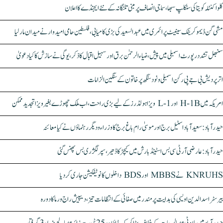
کلواکنٹلہ کویتا کی سنکلپ سبھا، سماجی انصاف پر مبنی تلنگانہ کے نئے ایجنڈے کا اعلان
مشی گن ڈیموکریٹک سینیٹ پرائمری میں عبدالسعید کی بڑی کامیابی، فلسطین حامی امیدوار نے میدان مار لیا
سنبھل تشدد رپورٹ اسمبلی میں پیش، ضیاء الرحمٰن برق اور سہیل اقبال کا ذکر، یوگی نے سازش کا کیا دعویٰ
اتر پردیش بی جے پی رکن اسمبلی ونود سنگھ پر خاتون کے سنگین الزامات
امریکہ میں H-1B اور L-1 ویزا ہولڈرز کے لیے بڑی راحت، اب ملک چھوڑے بغیر ویزا تجدید ممکن
حیدرآباد: سعیدآباد اسٹیل برج اور موسیٰ رام باغ برج کا وزراء و دیگر رہنماؤں نے کیا معائنہ
حیدرآباد: عارضی آر ٹی سی بس اسٹینڈ بارش میں کیچڑ کا ڈھیر، سپر لگژری بس پھنس گئی
KNRUHS نے MBBS اور BDS داخلوں کا نوٹیفکیشن جاری کر دیا
بیرسٹر اسدالدین اویسی کی ہدایت پر مندر میں صفائی کے انتظامات تیز، دیپیش راج ورما کا دورہ