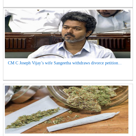
CM C Joseph Vijay’s wife Sangeetha withdraws divorce petition...