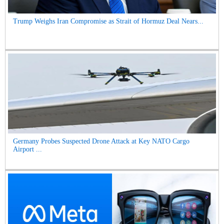
Trump Weighs Iran Compromise as Strait of Hormuz Deal Nears...
Germany Probes Suspected Drone Attack at Key NATO Cargo
Airport ...