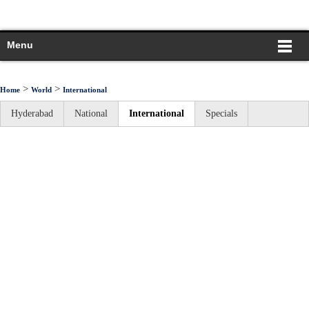
Menu
>
>
Home
World
International
Hyderabad
National
International
Specials