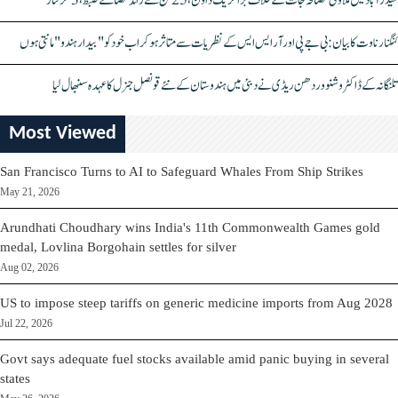
حیدرآباد میں ملاوٹی مصالحہ جات کے خلاف بڑا کریک ڈاؤن، 25 ٹن سے زائد مصالحے ضبط، 3 گرفتار
کنگنا رناوت کا بیان: بی جے پی اور آر ایس ایس کے نظریات سے متاثر ہو کر اب خود کو "بیدار ہندو" مانتی ہوں
تلنگانہ کے ڈاکٹر وشنو وردھن ریڈی نے دبئی میں ہندوستان کے نئے قونصل جنرل کا عہدہ سنبھال لیا
Most Viewed
San Francisco Turns to AI to Safeguard Whales From Ship Strikes
May 21, 2026
Arundhati Choudhary wins India's 11th Commonwealth Games gold
medal, Lovlina Borgohain settles for silver
Aug 02, 2026
US to impose steep tariffs on generic medicine imports from Aug 2028
Jul 22, 2026
Govt says adequate fuel stocks available amid panic buying in several
states