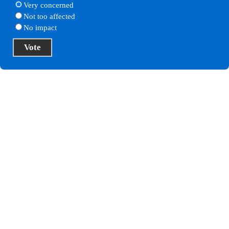
Very concerned
Not too affected
No impact