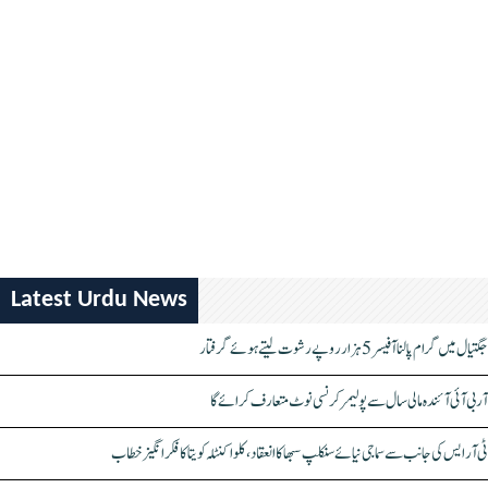
Latest Urdu News
جگتیال میں گرام پالنا آفیسر 5 ہزار روپے رشوت لیتے ہوئے گرفتار
آر بی آئی آئندہ مالی سال سے پولیمر کرنسی نوٹ متعارف کرائے گا
ٹی آر ایس کی جانب سے سماجی نیائے سنکلپ سبھا کا انعقاد، کلواکنٹلہ کویتا کا فکر انگیز خطاب