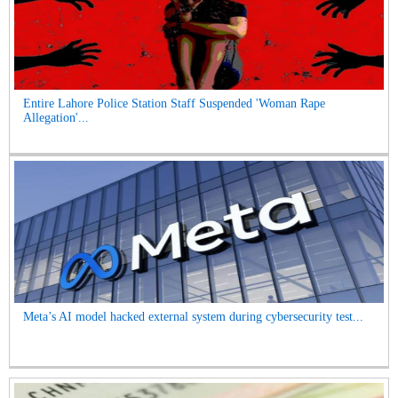
Entire Lahore Police Station Staff Suspended 'Woman Rape
Allegation'...
Meta’s AI model hacked external system during cybersecurity test...