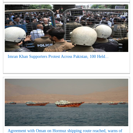
Imran Khan Supporters Protest Across Pakistan, 100 Held...
Agreement with Oman on Hormuz shipping route reached, warns of