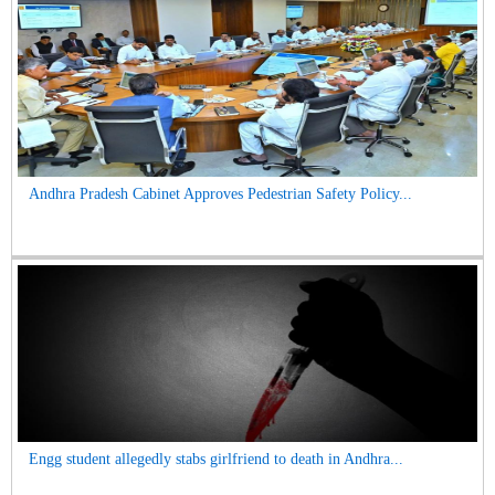
Andhra Pradesh Cabinet Approves Pedestrian Safety Policy...
Engg student allegedly stabs girlfriend to death in Andhra...