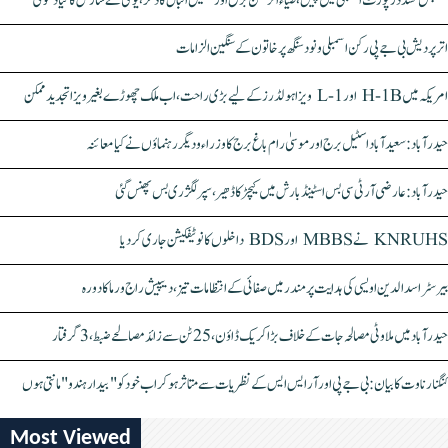
سنبھل تشدد رپورٹ اسمبلی میں پیش، ضیاء الرحمٰن برق اور سہیل اقبال کا ذکر، یوگی نے سازش کا کیا دعویٰ
اتر پردیش بی جے پی رکن اسمبلی ونود سنگھ پر خاتون کے سنگین الزامات
امریکہ میں H-1B اور L-1 ویزا ہولڈرز کے لیے بڑی راحت، اب ملک چھوڑے بغیر ویزا تجدید ممکن
حیدرآباد: سعیدآباد اسٹیل برج اور موسیٰ رام باغ برج کا وزراء و دیگر رہنماؤں نے کیا معائنہ
حیدرآباد: عارضی آر ٹی سی بس اسٹینڈ بارش میں کیچڑ کا ڈھیر، سپر لگژری بس پھنس گئی
KNRUHS نے MBBS اور BDS داخلوں کا نوٹیفکیشن جاری کر دیا
بیرسٹر اسدالدین اویسی کی ہدایت پر مندر میں صفائی کے انتظامات تیز، دیپیش راج ورما کا دورہ
حیدرآباد میں ملاوٹی مصالحہ جات کے خلاف بڑا کریک ڈاؤن، 25 ٹن سے زائد مصالحے ضبط، 3 گرفتار
کنگنا رناوت کا بیان: بی جے پی اور آر ایس ایس کے نظریات سے متاثر ہو کر اب خود کو "بیدار ہندو" مانتی ہوں
Most Viewed