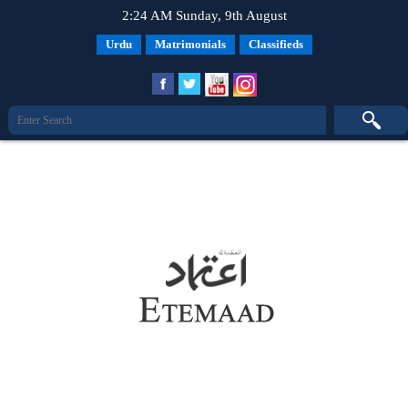
2:24 AM Sunday, 9th August
Urdu
Matrimonials
Classifieds