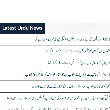
Latest Urdu News
UPI صارفین کے لیے بڑی خبر، ڈیجیٹل ادائیگی پہلے کی طرح مفت رہے گی
جگتیال میں گرام پالنا آفیسر 5 ہزار روپے رشوت لیتے ہوئے گرفتار
آر بی آئی آئندہ مالی سال سے پولیمر کرنسی نوٹ متعارف کرائے گا
ٹی آر ایس کی جانب سے سماجی نیائے سنکلپ سبھا کا انعقاد، کلواکنٹلہ کویتا کا فکر انگیز خطاب
کلواکنٹلہ کویتا کی سنکلپ سبھا، سماجی انصاف پر مبنی تلنگانہ کے نئے ایجنڈے کا اعلان
مشی گن ڈیموکریٹک سینیٹ پرائمری میں عبدالسعید کی بڑی کامیابی، فلسطین حامی امیدوار نے میدان مار لیا