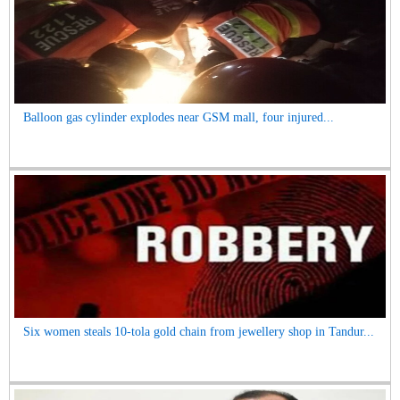
Balloon gas cylinder explodes near GSM mall, four injured...
Six women steals 10-tola gold chain from jewellery shop in Tandur...