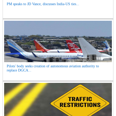
PM speaks to JD Vance, discusses India-US ties...
Pilots' body seeks creation of autonomous aviation authority to
replace DGCA...