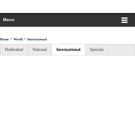
Menu
>
>
Home
World
International
Hyderabad
National
International
Specials