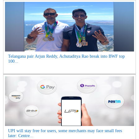
Telangana pair Arjun Reddy, Achutaditya Rao break into BWF top
100...
UPI will stay free for users, some merchants may face small fees
later: Centre...