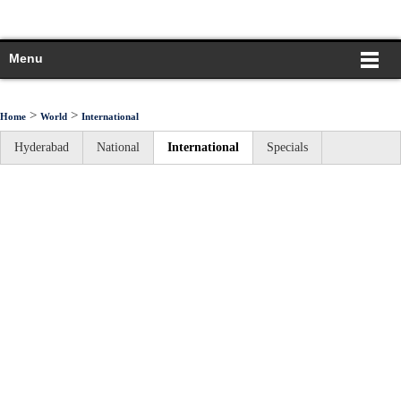
Menu
>
>
Home
World
International
Hyderabad
National
International
Specials