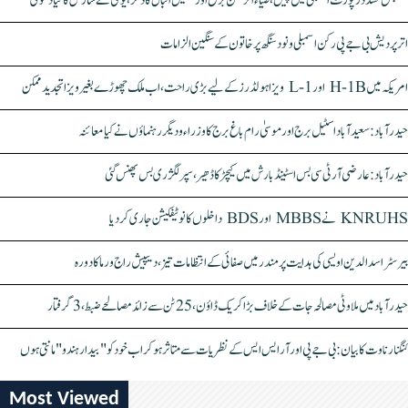
سنبھل تشدد رپورٹ اسمبلی میں پیش، ضیاء الرحمٰن برق اور سہیل اقبال کا ذکر، یوگی نے سازش کا کیا دعویٰ
اتر پردیش بی جے پی رکن اسمبلی ونود سنگھ پر خاتون کے سنگین الزامات
امریکہ میں H-1B اور L-1 ویزا ہولڈرز کے لیے بڑی راحت، اب ملک چھوڑے بغیر ویزا تجدید ممکن
حیدرآباد: سعیدآباد اسٹیل برج اور موسیٰ رام باغ برج کا وزراء و دیگر رہنماؤں نے کیا معائنہ
حیدرآباد: عارضی آر ٹی سی بس اسٹینڈ بارش میں کیچڑ کا ڈھیر، سپر لگژری بس پھنس گئی
KNRUHS نے MBBS اور BDS داخلوں کا نوٹیفکیشن جاری کر دیا
بیرسٹر اسدالدین اویسی کی ہدایت پر مندر میں صفائی کے انتظامات تیز، دیپیش راج ورما کا دورہ
حیدرآباد میں ملاوٹی مصالحہ جات کے خلاف بڑا کریک ڈاؤن، 25 ٹن سے زائد مصالحے ضبط، 3 گرفتار
کنگنا رناوت کا بیان: بی جے پی اور آر ایس ایس کے نظریات سے متاثر ہو کر اب خود کو "بیدار ہندو" مانتی ہوں
Most Viewed