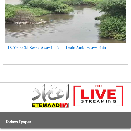
18-Year-Old Swept Away in Delhi Drain Amid Heavy Rain...
Todays Epaper