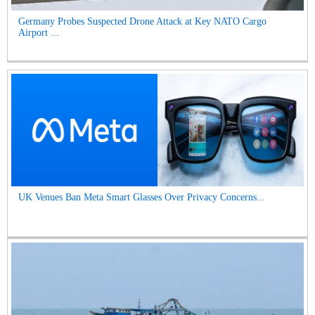
Germany Probes Suspected Drone Attack at Key NATO Cargo
Airport ...
UK Venues Ban Meta Smart Glasses Over Privacy Concerns...