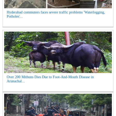
Hyderabad commuters faces severe traffic problems 'Waterlogging,
Potholes'...
Over 200 Mithuns Dies Due to Foot-And-Mouth Disease in
Arunachal...