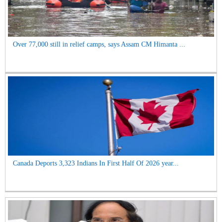
Over 77,000 still in relief camps, says Assam CM Himanta ...
Canada Deports 3,323 Indians In First Half Of 2026 year...