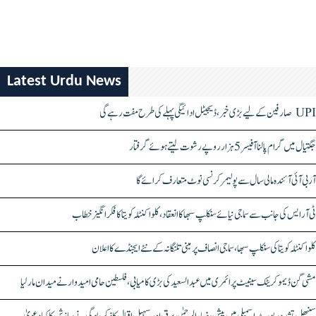
Latest Urdu News
UPI صارفین کے لیے بڑی خبر، ڈیجیٹل ادائیگی پہلے کی طرح مفت رہے گی
جگتیال میں گرام پالنا آفیسر 5 ہزار روپے رشوت لیتے ہوئے گرفتار
آر بی آئی آئندہ مالی سال سے پولیمر کرنسی نوٹ متعارف کرائے گا
ٹی آر ایس کی جانب سے سماجی نیائے سنکلپ سبھا کا انعقاد، کلواکنٹلہ کویتا کا فکر انگیز خطاب
کلواکنٹلہ کویتا کی سنکلپ سبھا، سماجی انصاف پر مبنی تلنگانہ کے نئے ایجنڈے کا اعلان
مشی گن ڈیموکریٹک سینیٹ پرائمری میں عبدالسعید کی بڑی کامیابی، فلسطین حامی امیدوار نے میدان مار لیا