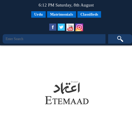
6:12 PM Saturday, 8th August
Urdu
Matrimonials
Classifieds