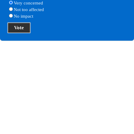
Very concerned
Not too affected
No impact