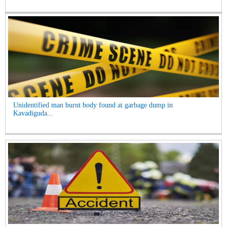
Unidentified man burnt body found at garbage dump in
Kavadiguda...