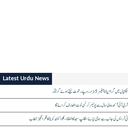
Latest Urdu News
جگتیال میں گرام پالنا آفیسر 5 ہزار روپے رشوت لیتے ہوئے گرفتار
آر بی آئی آئندہ مالی سال سے پولیمر کرنسی نوٹ متعارف کرائے گا
ٹی آر ایس کی جانب سے سماجی نیائے سنکلپ سبھا کا انعقاد، کلواکنٹلہ کویتا کا فکر انگیز خطاب