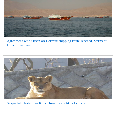
Agreement with Oman on Hormuz shipping route reached, warns of
US actions: Iran...
Suspected Heatstroke Kills Three Lions At Tokyo Zoo...