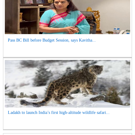
Pass BC Bill before Budget Session, says Kavitha...
Ladakh to launch India’s first high-altitude wildlife safari...