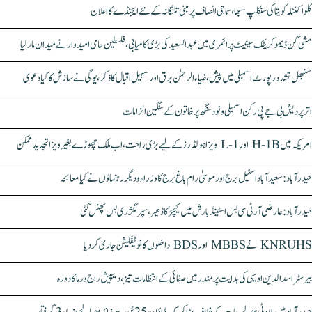
کلواکنٹلہ کویتا کی سنکلپ سبھا، سماجی انصاف پر مبنی تلنگانہ کے نئے ایجنڈے کا اعلان
مشی گن ڈیموکریٹک سینیٹ پرائمری میں عبدالسعید کی بڑی کامیابی، فلسطین حامی امیدوار نے میدان مار لیا
سنبھل تشدد رپورٹ اسمبلی میں پیش، ضیاء الرحمٰن برق اور سہیل اقبال کا ذکر، یوگی نے سازش کا کیا دعویٰ
اتر پردیش بی جے پی رکن اسمبلی ونود سنگھ پر خاتون کے سنگین الزامات
امریکہ میں H-1B اور L-1 ویزا ہولڈرز کے لیے بڑی راحت، اب ملک چھوڑے بغیر ویزا تجدید ممکن
حیدرآباد: سعیدآباد اسٹیل برج اور موسیٰ رام باغ برج کا وزراء و دیگر رہنماؤں نے کیا معائنہ
حیدرآباد: عارضی آر ٹی سی بس اسٹینڈ بارش میں کیچڑ کا ڈھیر، سپر لگژری بس پھنس گئی
KNRUHS نے MBBS اور BDS داخلوں کا نوٹیفکیشن جاری کر دیا
بیرسٹر اسدالدین اویسی کی ہدایت پر مندر میں صفائی کے انتظامات تیز، دیپیش راج ورما کا دورہ