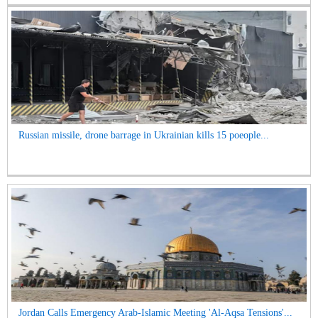
Russian missile, drone barrage in Ukrainian kills 15 poeople...
Jordan Calls Emergency Arab-Islamic Meeting 'Al-Aqsa Tensions'...