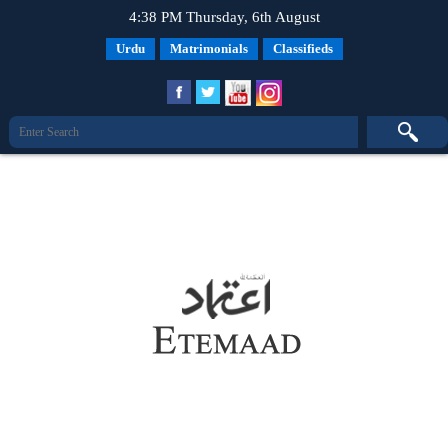
4:38 PM Thursday, 6th August
Urdu
Matrimonials
Classifieds