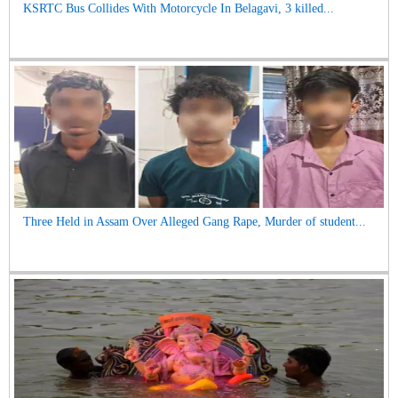
KSRTC Bus Collides With Motorcycle In Belagavi, 3 killed...
Three Held in Assam Over Alleged Gang Rape, Murder of student...