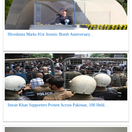
Hiroshima Marks 81st Atomic Bomb Anniversary...
Imran Khan Supporters Protest Across Pakistan, 100 Held...