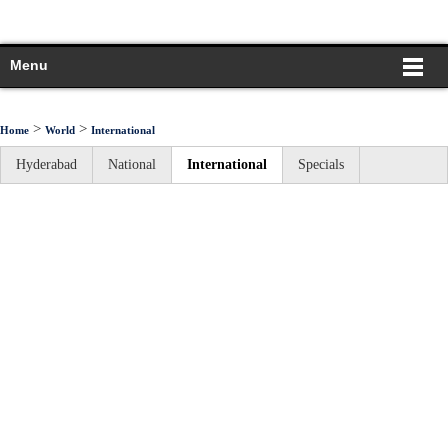
Menu
>
>
Home
World
International
Hyderabad
National
International
Specials