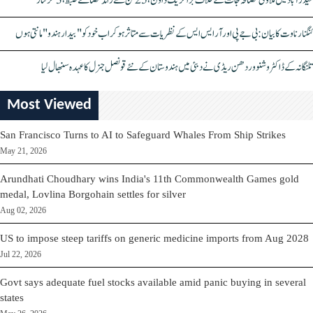
حیدرآباد میں ملاوٹی مصالحہ جات کے خلاف بڑا کریک ڈاؤن، 25 ٹن سے زائد مصالحے ضبط، 3 گرفتار
کنگنا رناوت کا بیان: بی جے پی اور آر ایس ایس کے نظریات سے متاثر ہو کر اب خود کو "بیدار ہندو" مانتی ہوں
تلنگانہ کے ڈاکٹر وشنو وردھن ریڈی نے دبئی میں ہندوستان کے نئے قونصل جنرل کا عہدہ سنبھال لیا
Most Viewed
San Francisco Turns to AI to Safeguard Whales From Ship Strikes
May 21, 2026
Arundhati Choudhary wins India's 11th Commonwealth Games gold
medal, Lovlina Borgohain settles for silver
Aug 02, 2026
US to impose steep tariffs on generic medicine imports from Aug 2028
Jul 22, 2026
Govt says adequate fuel stocks available amid panic buying in several
states