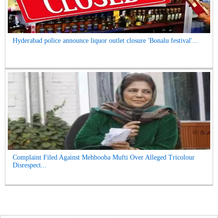
Hyderabad police announce liquor outlet closure 'Bonalu festival'...
Complaint Filed Against Mehbooba Mufti Over Alleged Tricolour
Disrespect...