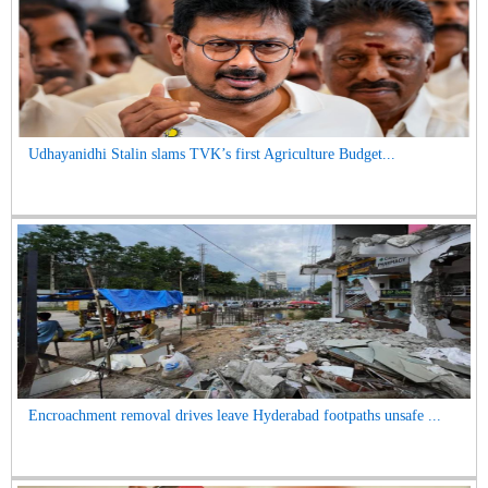
Udhayanidhi Stalin slams TVK’s first Agriculture Budget...
Encroachment removal drives leave Hyderabad footpaths unsafe ...