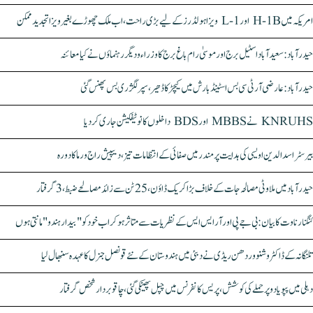
امریکہ میں H-1B اور L-1 ویزا ہولڈرز کے لیے بڑی راحت، اب ملک چھوڑے بغیر ویزا تجدید ممکن
حیدرآباد: سعیدآباد اسٹیل برج اور موسیٰ رام باغ برج کا وزراء و دیگر رہنماؤں نے کیا معائنہ
حیدرآباد: عارضی آر ٹی سی بس اسٹینڈ بارش میں کیچڑ کا ڈھیر، سپر لگژری بس پھنس گئی
KNRUHS نے MBBS اور BDS داخلوں کا نوٹیفکیشن جاری کر دیا
بیرسٹر اسدالدین اویسی کی ہدایت پر مندر میں صفائی کے انتظامات تیز، دیپیش راج ورما کا دورہ
حیدرآباد میں ملاوٹی مصالحہ جات کے خلاف بڑا کریک ڈاؤن، 25 ٹن سے زائد مصالحے ضبط، 3 گرفتار
کنگنا رناوت کا بیان: بی جے پی اور آر ایس ایس کے نظریات سے متاثر ہو کر اب خود کو "بیدار ہندو" مانتی ہوں
تلنگانہ کے ڈاکٹر وشنو وردھن ریڈی نے دبئی میں ہندوستان کے نئے قونصل جنرل کا عہدہ سنبھال لیا
دہلی میں پپو یادو پر حملے کی کوشش، پریس کانفرنس میں چپل پھینکی گئی، چاقو بردار شخص گرفتار