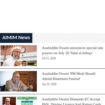
AIMIM News
Asaduddin Owaisi announces special rain
prayers on July 26 'Salat al-Istisqa'
Jul 15, 2026
Asaduddin Owaisi 'PM Modi Should
Attend Khamenei Funeral'
Jun 25, 2026
Asaduddin Owaisi Demands EC Accept
PAN, Driving Licence And Ration Cards