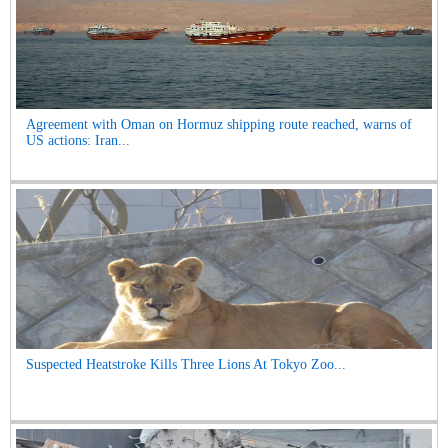
Agreement with Oman on Hormuz shipping route reached, warns of
US actions: Iran...
Suspected Heatstroke Kills Three Lions At Tokyo Zoo...