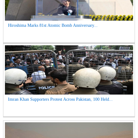
Hiroshima Marks 81st Atomic Bomb Anniversary...
Imran Khan Supporters Protest Across Pakistan, 100 Held...