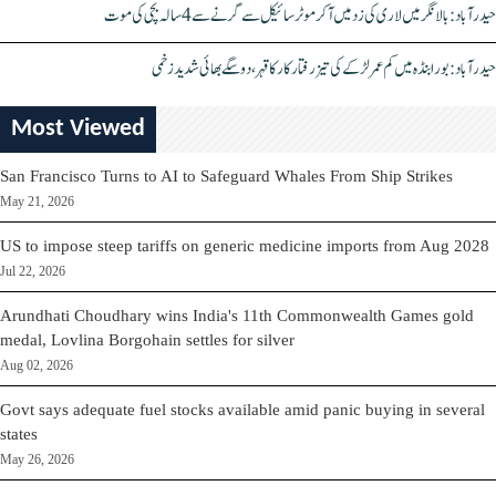
حیدرآباد: بالا نگر میں لاری کی زد میں آکر موٹرسائیکل سے گرنے سے 4 سالہ بچی کی موت
حیدرآباد: بورابنڈہ میں کم عمر لڑکے کی تیز رفتار کار کا قہر، دو سگے بھائی شدید زخمی
Most Viewed
San Francisco Turns to AI to Safeguard Whales From Ship Strikes
May 21, 2026
US to impose steep tariffs on generic medicine imports from Aug 2028
Jul 22, 2026
Arundhati Choudhary wins India's 11th Commonwealth Games gold
medal, Lovlina Borgohain settles for silver
Aug 02, 2026
Govt says adequate fuel stocks available amid panic buying in several
states
May 26, 2026