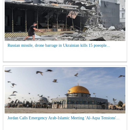
Russian missile, drone barrage in Ukrainian kills 15 poeople...
Jordan Calls Emergency Arab-Islamic Meeting 'Al-Aqsa Tensions'...