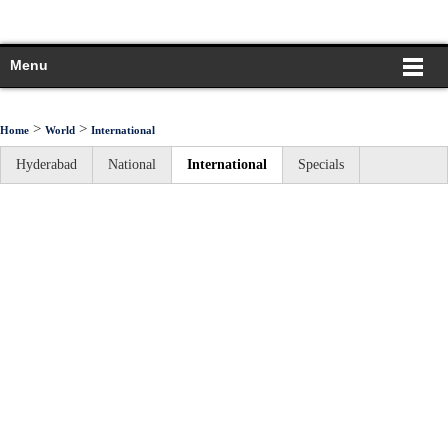
Menu
>
>
Home
World
International
Hyderabad
National
International
Specials