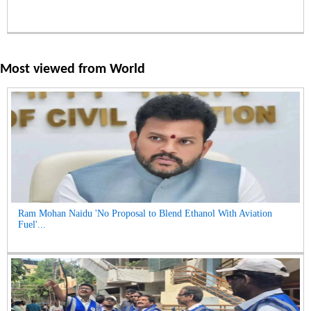
Most viewed from
World
Ram Mohan Naidu 'No Proposal to Blend Ethanol With Aviation
Fuel'...