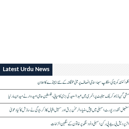
Latest Urdu News
کلواکنٹلہ کویتا کی سنکلپ سبھا، سماجی انصاف پر مبنی تلنگانہ کے نئے ایجنڈے کا اعلان
مشی گن ڈیموکریٹک سینیٹ پرائمری میں عبدالسعید کی بڑی کامیابی، فلسطین حامی امیدوار نے میدان مار لیا
سنبھل تشدد رپورٹ اسمبلی میں پیش، ضیاء الرحمٰن برق اور سہیل اقبال کا ذکر، یوگی نے سازش کا کیا دعویٰ
اتر پردیش بی جے پی رکن اسمبلی ونود سنگھ پر خاتون کے سنگین الزامات