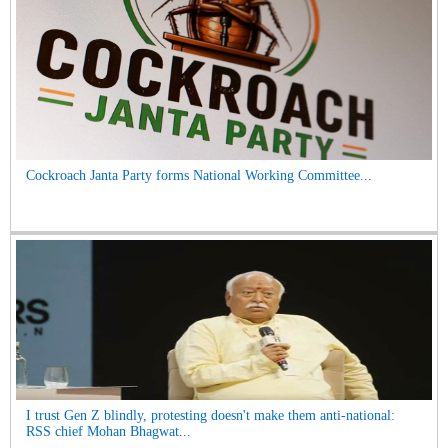
Cockroach Janta Party forms National Working Committee...
I trust Gen Z blindly, protesting doesn't make them anti-national:
RSS chief Mohan Bhagwat...