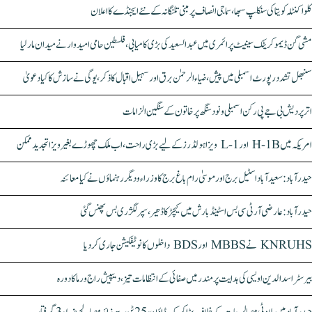
کلواکنٹلہ کویتا کی سنکلپ سبھا، سماجی انصاف پر مبنی تلنگانہ کے نئے ایجنڈے کا اعلان
مشی گن ڈیموکریٹک سینیٹ پرائمری میں عبدالسعید کی بڑی کامیابی، فلسطین حامی امیدوار نے میدان مار لیا
سنبھل تشدد رپورٹ اسمبلی میں پیش، ضیاء الرحمٰن برق اور سہیل اقبال کا ذکر، یوگی نے سازش کا کیا دعویٰ
اتر پردیش بی جے پی رکن اسمبلی ونود سنگھ پر خاتون کے سنگین الزامات
امریکہ میں H-1B اور L-1 ویزا ہولڈرز کے لیے بڑی راحت، اب ملک چھوڑے بغیر ویزا تجدید ممکن
حیدرآباد: سعیدآباد اسٹیل برج اور موسیٰ رام باغ برج کا وزراء و دیگر رہنماؤں نے کیا معائنہ
حیدرآباد: عارضی آر ٹی سی بس اسٹینڈ بارش میں کیچڑ کا ڈھیر، سپر لگژری بس پھنس گئی
KNRUHS نے MBBS اور BDS داخلوں کا نوٹیفکیشن جاری کر دیا
بیرسٹر اسدالدین اویسی کی ہدایت پر مندر میں صفائی کے انتظامات تیز، دیپیش راج ورما کا دورہ