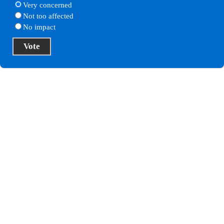
Very concerned
Not too affected
No impact