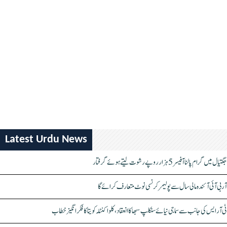
Latest Urdu News
جگتیال میں گرام پالنا آفیسر 5 ہزار روپے رشوت لیتے ہوئے گرفتار
آر بی آئی آئندہ مالی سال سے پولیمر کرنسی نوٹ متعارف کرائے گا
ٹی آر ایس کی جانب سے سماجی نیائے سنکلپ سبھا کا انعقاد، کلواکنٹلہ کویتا کا فکر انگیز خطاب