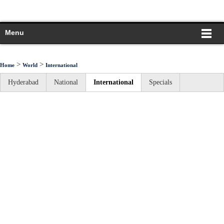
Menu
>
>
Home
World
International
Hyderabad
National
International
Specials