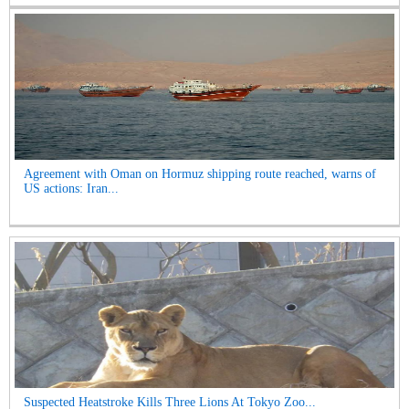
Agreement with Oman on Hormuz shipping route reached, warns of
US actions: Iran...
Suspected Heatstroke Kills Three Lions At Tokyo Zoo...