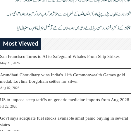
حیدرآباد میں ملاوٹی مصالحہ جات کے خلاف بڑا کریک ڈاؤن، 25 ٹن سے زائد مصالحے ضبط، 3 گرفتار
کنگنا رناوت کا بیان: بی جے پی اور آر ایس ایس کے نظریات سے متاثر ہو کر اب خود کو "بیدار ہندو" مانتی ہوں
تلنگانہ کے ڈاکٹر وشنو وردھن ریڈی نے دبئی میں ہندوستان کے نئے قونصل جنرل کا عہدہ سنبھال لیا
Most Viewed
San Francisco Turns to AI to Safeguard Whales From Ship Strikes
May 21, 2026
Arundhati Choudhary wins India's 11th Commonwealth Games gold
medal, Lovlina Borgohain settles for silver
Aug 02, 2026
US to impose steep tariffs on generic medicine imports from Aug 2028
Jul 22, 2026
Govt says adequate fuel stocks available amid panic buying in several
states