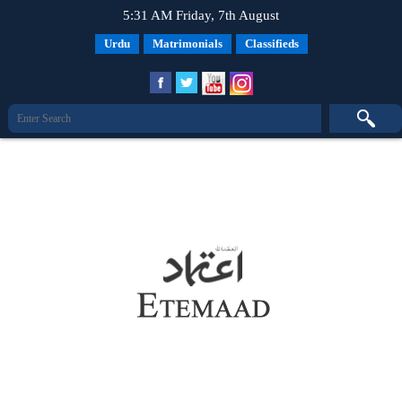
5:31 AM Friday, 7th August
Urdu
Matrimonials
Classifieds