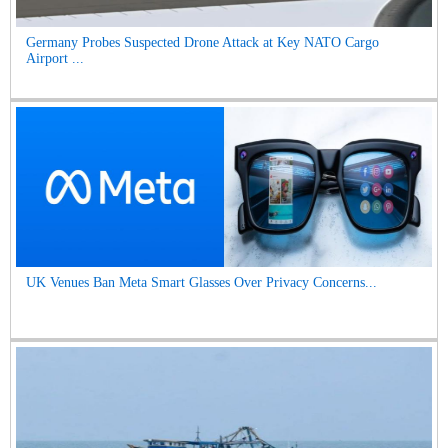
Germany Probes Suspected Drone Attack at Key NATO Cargo
Airport ...
UK Venues Ban Meta Smart Glasses Over Privacy Concerns...