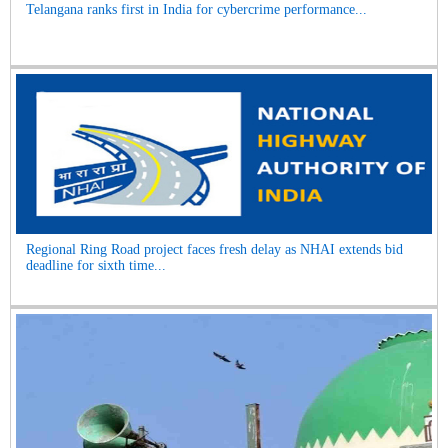
Telangana ranks first in India for cybercrime performance...
Regional Ring Road project faces fresh delay as NHAI extends bid
deadline for sixth time...