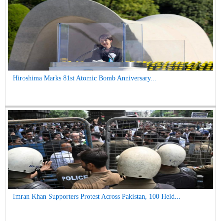
Hiroshima Marks 81st Atomic Bomb Anniversary...
Imran Khan Supporters Protest Across Pakistan, 100 Held...