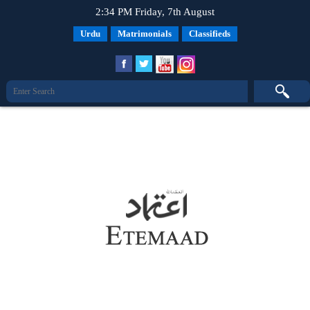
2:34 PM Friday, 7th August
Urdu
Matrimonials
Classifieds