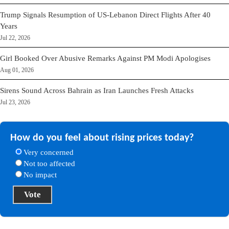
Trump Signals Resumption of US-Lebanon Direct Flights After 40
Years
Jul 22, 2026
Girl Booked Over Abusive Remarks Against PM Modi Apologises
Aug 01, 2026
Sirens Sound Across Bahrain as Iran Launches Fresh Attacks
Jul 23, 2026
How do you feel about rising prices today?
Very concerned
Not too affected
No impact