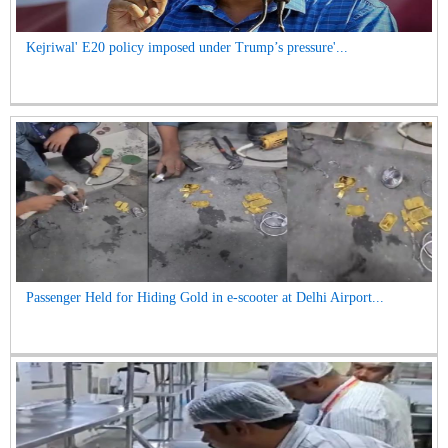
Kejriwal' E20 policy imposed under Trump’s pressure'...
Passenger Held for Hiding Gold in e-scooter at Delhi Airport...