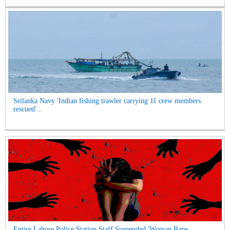
Srilanka Navy 'Indian fishing trawler carrying 11 crew members
rescued'...
Entire Lahore Police Station Staff Suspended 'Woman Rape