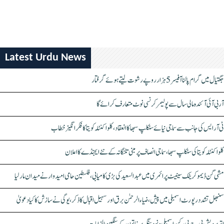
Latest Urdu News
جگتیال میں گرام پالنا آفیسر 5 ہزار روپے رشوت لیتے ہوئے گرفتار
آر بی آئی آئندہ مالی سال سے پولیمر کرنسی نوٹ متعارف کرائے گا
ٹی آر ایس کی جانب سے سماجی نیائے سنکلپ سبھا کا انعقاد، کلواکنٹلہ کویتا کا فکر انگیز خطاب
کلواکنٹلہ کویتا کی سنکلپ سبھا، سماجی انصاف پر مبنی تلنگانہ کے نئے ایجنڈے کا اعلان
مشی گن ڈیموکریٹک سینیٹ پرائمری میں عبدالسعید کی بڑی کامیابی، فلسطین حامی امیدوار نے میدان مار لیا
سنبھل تشدد رپورٹ اسمبلی میں پیش، ضیاء الرحمٰن برق اور سہیل اقبال کا ذکر، یوگی نے سازش کا کیا دعویٰ