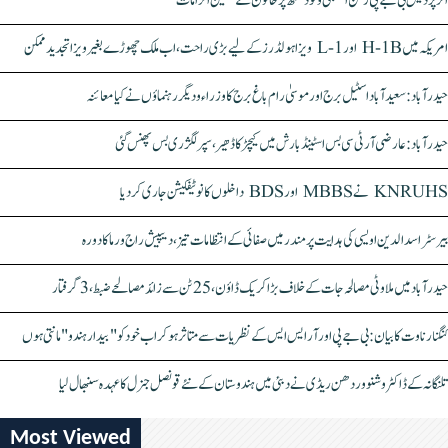
اتر پردیش بی جے پی رکن اسمبلی ونود سنگھ پر خاتون کے سنگین الزامات
امریکہ میں H-1B اور L-1 ویزا ہولڈرز کے لیے بڑی راحت، اب ملک چھوڑے بغیر ویزا تجدید ممکن
حیدرآباد: سعیدآباد اسٹیل برج اور موسیٰ رام باغ برج کا وزراء و دیگر رہنماؤں نے کیا معائنہ
حیدرآباد: عارضی آر ٹی سی بس اسٹینڈ بارش میں کیچڑ کا ڈھیر، سپر لگژری بس پھنس گئی
KNRUHS نے MBBS اور BDS داخلوں کا نوٹیفکیشن جاری کر دیا
بیرسٹر اسدالدین اویسی کی ہدایت پر مندر میں صفائی کے انتظامات تیز، دیپیش راج ورما کا دورہ
حیدرآباد میں ملاوٹی مصالحہ جات کے خلاف بڑا کریک ڈاؤن، 25 ٹن سے زائد مصالحے ضبط، 3 گرفتار
کنگنا رناوت کا بیان: بی جے پی اور آر ایس ایس کے نظریات سے متاثر ہو کر اب خود کو "بیدار ہندو" مانتی ہوں
تلنگانہ کے ڈاکٹر وشنو وردھن ریڈی نے دبئی میں ہندوستان کے نئے قونصل جنرل کا عہدہ سنبھال لیا
Most Viewed