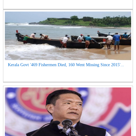
Kerala Govt '469 Fishermen Died, 160 Went Missing Since 2015'...