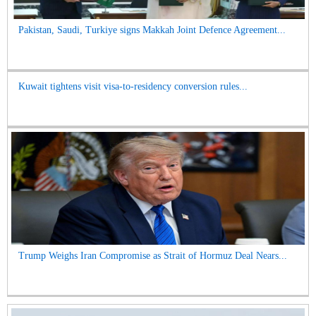
Pakistan, Saudi, Turkiye signs Makkah Joint Defence Agreement...
Kuwait tightens visit visa-to-residency conversion rules...
Trump Weighs Iran Compromise as Strait of Hormuz Deal Nears...