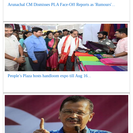
Arunachal CM Dismisses PLA Face-Off Reports as 'Rumours'...
People’s Plaza hosts handloom expo till Aug 16...