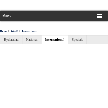
Menu
>
>
Home
World
International
Hyderabad
National
International
Specials